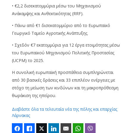
• €2,2 δισεκατομμύρια μέσω του Μηχανισμού
Ανάκαμψης και Ανθεκτικότητας (RRF).
• Πάνω από €1 δισεκατομμύριο από το Ευρωπαϊκό
Γεωργικό Ταμείο Αγροτικής Ανάπτυξης.
• Σχεδόν €7 εκατομμύρια για 12 έργα ετοιμότητας μέσω
του Ευρωπαϊκού Μηχανισμού Πολιτικής Προστασίας
(UCPM) το 2025.
Η συνολική ευρωπαϊκή προσπάθεια συμπληρώνεται
από 30 βασικές δράσεις και 33 επιπλέον ενέργειες με
στόχο τη μείωση των κινδύνων και τη μακροπρόθεσμη
θωράκιση της ηπείρου.
Διαβάστε όλα τα τελευταία νέα της πόλης και επαρχίας
Λάρνακας
Facebook
Like
Twitter
LinkedIn
Email
WhatsApp
Viber