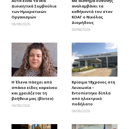
Αυτά είναι τα νέα
Με αίσθημα ευθύνης
Διοικητικά Συμβούλια
αναλαμβάνει τα
των Ημικρατικών
καθήκοντά του στον
Οργανισμών
ΚΟΑΓ ο Νικόλας
Διομήδους
06/08/2026
Larnakaonline
06/08/2026
Larnakaonline
Η Έλενα πάσχει από
Κρίσιμα 18χρονος στη
σπάνιο είδος καρκίνου
Λευκωσία –
και χρειάζεται τη
Εντοπίστηκε δίπλα
βοήθεια μας (βίντεο)
από ηλεκτρικό
ποδήλατο
06/08/2026
Larnakaonline
06/08/2026
Larnakaonline