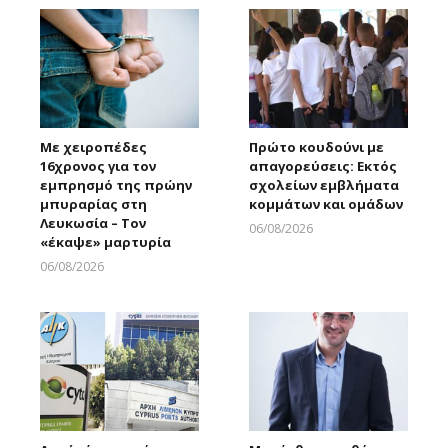
Με χειροπέδες
Πρώτο κουδούνι με
16χρονος για τον
απαγορεύσεις: Εκτός
εμπρησμό της πρώην
σχολείων εμβλήματα
μπυραρίας στη
κομμάτων και ομάδων
Λευκωσία – Τον
06/08/2026
«έκαψε» μαρτυρία
Larnakaonline
06/08/2026
Larnakaonline