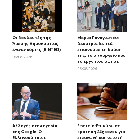
Οι Βουλευτές της
Μαρία Παναγιώτου:
Άμεσης Δημοκρατίας
Δεκατρία λεπτά
έγιναν κόμικς (ΒΙΝΤΕΟ)
επαινούσε τη δράση
της, το υπουργείο και
06/08/2026
το έργο που άφησε
Larnakaonline
06/08/2026
Larnakaonline
Αλλαγές στην ηγεσία
Εφετείο:Eπικύρωσε
της Google: Ο
κράτηση 26χρονου για
Ελληνοκύπριος
εισαγωγή και κατοχή