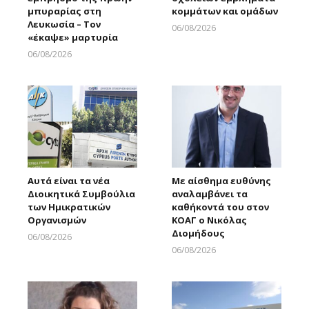
μπυραρίας στη
κομμάτων και ομάδων
Λευκωσία – Τον
06/08/2026
«έκαψε» μαρτυρία
Larnakaonline
06/08/2026
Larnakaonline
Αυτά είναι τα νέα
Με αίσθημα ευθύνης
Διοικητικά Συμβούλια
αναλαμβάνει τα
των Ημικρατικών
καθήκοντά του στον
Οργανισμών
ΚΟΑΓ ο Νικόλας
Διομήδους
06/08/2026
Larnakaonline
06/08/2026
Larnakaonline