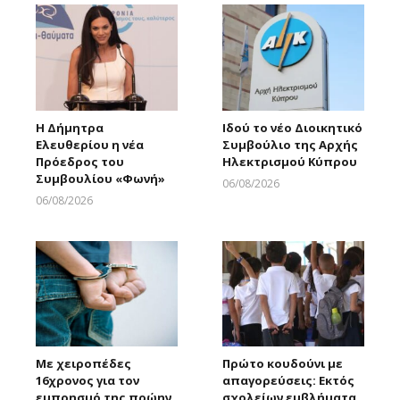
Η Δήμητρα
Ιδού το νέο Διοικητικό
Ελευθερίου η νέα
Συμβούλιο της Αρχής
Πρόεδρος του
Ηλεκτρισμού Κύπρου
Συμβουλίου «Φωνή»
06/08/2026
Larnakaonline
06/08/2026
Larnakaonline
Με χειροπέδες
Πρώτο κουδούνι με
16χρονος για τον
απαγορεύσεις: Εκτός
εμπρησμό της πρώην
σχολείων εμβλήματα