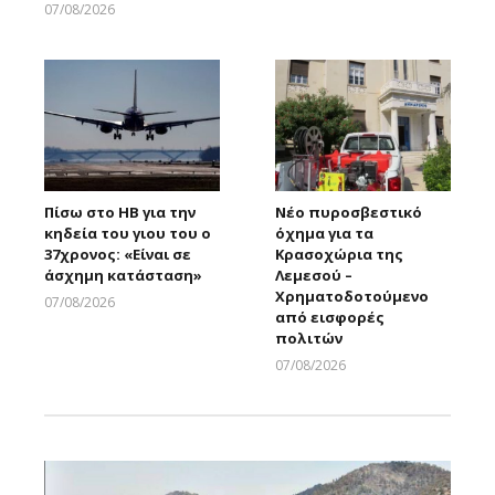
Larnakaonline
07/08/2026
Larnakaonline
Πίσω στο ΗΒ για την
Νέο πυροσβεστικό
κηδεία του γιου του ο
όχημα για τα
37χρονος: «Είναι σε
Κρασοχώρια της
άσχημη κατάσταση»
Λεμεσού –
Χρηματοδοτούμενο
07/08/2026
από εισφορές
Larnakaonline
πολιτών
07/08/2026
Larnakaonline