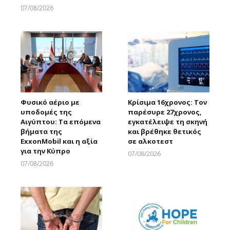
07/08/2026
Larnakaonline
Φυσικό αέριο με
Κρίσιμα 16χρονος: Τον
υποδομές της
παρέσυρε 27χρονος,
Αιγύπτου: Τα επόμενα
εγκατέλειψε τη σκηνή
βήματα της
και βρέθηκε θετικός
ExxonMobil και η αξία
σε αλκοτεστ
για την Κύπρο
07/08/2026
Larnakaonline
07/08/2026
Larnakaonline