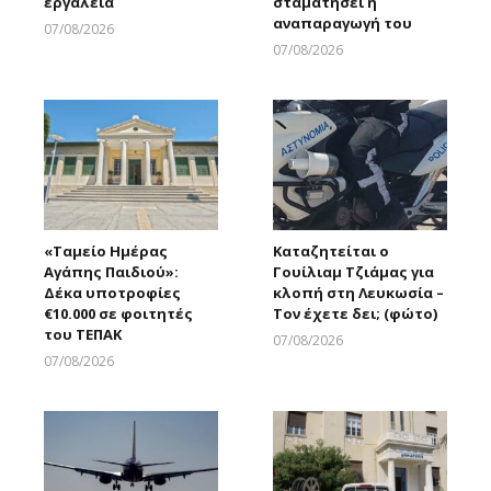
εργαλεία
σταματήσει η
αναπαραγωγή του
07/08/2026
Larnakaonline
07/08/2026
Larnakaonline
«Ταμείο Ημέρας
Καταζητείται ο
Αγάπης Παιδιού»:
Γουίλιαμ Τζιάμας για
Δέκα υποτροφίες
κλοπή στη Λευκωσία –
€10.000 σε φοιτητές
Τον έχετε δει; (φώτο)
του ΤΕΠΑΚ
07/08/2026
Larnakaonline
07/08/2026
Larnakaonline