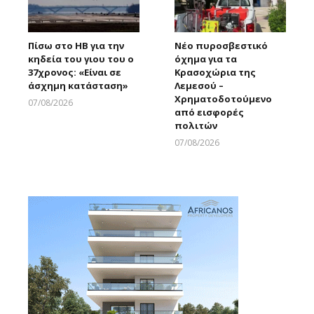
Πίσω στο ΗΒ για την
Νέο πυροσβεστικό
κηδεία του γιου του ο
όχημα για τα
37χρονος: «Είναι σε
Κρασοχώρια της
άσχημη κατάσταση»
Λεμεσού –
Χρηματοδοτούμενο
07/08/2026
από εισφορές
Larnakaonline
πολιτών
07/08/2026
Larnakaonline