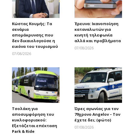
Κώστας Κουμής: Τα
Έρευνα: Ικανοποίηση
σενάρια
καταναλωτών για
απομάκρυνσης που
κινητή τηλεφωνία
δεν δικαιολογούσε η
αλλά και προβλήματα
εικόνα του τουρισμού
07/08/2026
Larnakaonline
07/08/2026
Larnakaonline
Τσολάκη για
Ώρες αγωνίας για τον
αποσυμφόρηση του
79χρονο Angelov – Τον
κυκλοφοριακού:
έχετε δει; (φώτο)
Εξετάζεται επέκταση
07/08/2026
Park & Ride
Larnakaonline