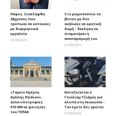
Πάφος: Συνελήφθη
Στο μικροσκόπιο τα
28χρονος που
βίντεο με δύο
τρύπωνε σε κατοικίες
ανήλικες σε κρατική
με διαρρηκτικά
δομή – Έκκληση να
εργαλεία
σταματήσει η
αναπαραγωγή του
07/08/2026
Larnakaonline
07/08/2026
Larnakaonline
«Ταμείο Ημέρας
Καταζητείται ο
Αγάπης Παιδιού»:
Γουίλιαμ Τζιάμας για
Δέκα υποτροφίες
κλοπή στη Λευκωσία –
€10.000 σε φοιτητές
Τον έχετε δει; (φώτο)
του ΤΕΠΑΚ
07/08/2026