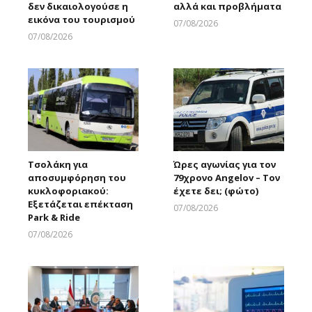
δεν δικαιολογούσε η
αλλά και προβλήματα
εικόνα του τουρισμού
07/08/2026
Larnakaonline
07/08/2026
Larnakaonline
Τσολάκη για
Ώρες αγωνίας για τον
αποσυμφόρηση του
79χρονο Angelov – Τον
κυκλοφοριακού:
έχετε δει; (φώτο)
Εξετάζεται επέκταση
07/08/2026
Park & Ride
Larnakaonline
07/08/2026
Larnakaonline