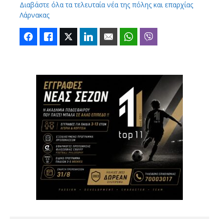
Διαβάστε όλα τα τελευταία νέα της πόλης και επαρχίας
Λάρνακας
Facebook
Like
Twitter
LinkedIn
Email
WhatsApp
Viber