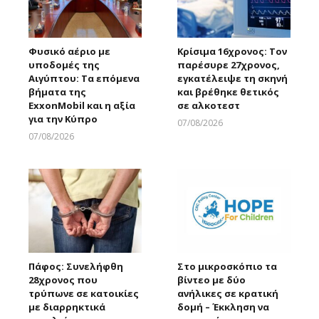
Φυσικό αέριο με
Κρίσιμα 16χρονος: Τον
υποδομές της
παρέσυρε 27χρονος,
Αιγύπτου: Τα επόμενα
εγκατέλειψε τη σκηνή
βήματα της
και βρέθηκε θετικός
ExxonMobil και η αξία
σε αλκοτεστ
για την Κύπρο
07/08/2026
Larnakaonline
07/08/2026
Larnakaonline
Πάφος: Συνελήφθη
Στο μικροσκόπιο τα
28χρονος που
βίντεο με δύο
τρύπωνε σε κατοικίες
ανήλικες σε κρατική
με διαρρηκτικά
δομή – Έκκληση να