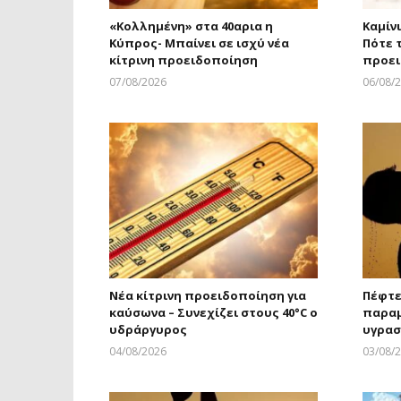
«Κολλημένη» στα 40αρια η
Καμίν
Κύπρος- Μπαίνει σε ισχύ νέα
Πότε τ
κίτρινη προειδοποίηση
προε
07/08/2026
06/08/
Larnakaonline
Νέα κίτρινη προειδοποίηση για
Πέφτε
καύσωνα – Συνεχίζει στους 40°C ο
παραμ
υδράργυρος
υγρασ
04/08/2026
03/08/
Larnakaonline