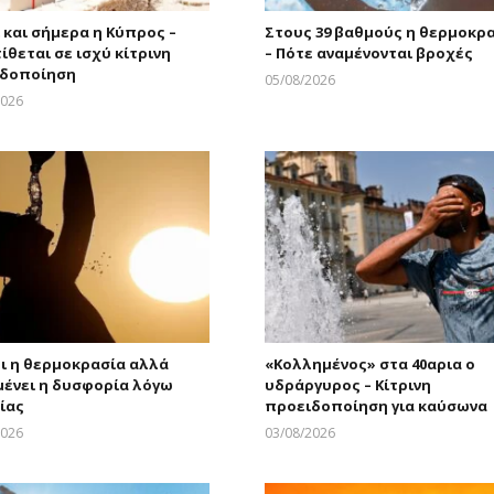
ι και σήμερα η Κύπρος –
Στους 39 βαθμούς η θερμοκρ
ίθεται σε ισχύ κίτρινη
– Πότε αναμένονται βροχές
ιδοποίηση
05/08/2026
Larnakaonline
2026
Larnakaonline
ι η θερμοκρασία αλλά
«Κολλημένος» στα 40αρια ο
ένει η δυσφορία λόγω
υδράργυρος – Κίτρινη
ίας
προειδοποίηση για καύσωνα
2026
03/08/2026
Larnakaonline
Larnakaonline