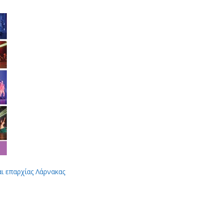
αι επαρχίας Λάρνακας
App
Viber