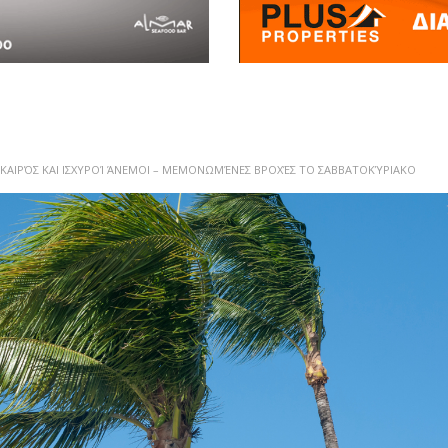
 ΚΑΙΡΌΣ ΚΑΙ ΙΣΧΥΡΟΊ ΆΝΕΜΟΙ – ΜΕΜΟΝΩΜΈΝΕΣ ΒΡΟΧΈΣ ΤΟ ΣΑΒΒΑΤΟΚΎΡΙΑΚΟ