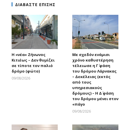
ΔΙΑΒΑΣΤΕ ΕΠΙΣΗΣ
Η «νέα» Ζήνωνος
Με σχεδόν ενάμισι
Κιτιέως – Δεν θυμίζει
χρόνο καθυστέρηση
σε τίποτε τον παλιό
τέλειωσε η Γ΄ φάση
δρόμο (φώτο)
του δρόμου Λάρνακας
– Δεκέλειας (εκτός
09/08/2026
από τους
Larnakaonline
υπηρεσιακούς
δρόμους) – Η Δ΄ φάση
του δρόμου μένει στον
«πάγο
09/08/2026
Larnakaonline