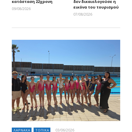
κατάσταση 22χρονη
δεν δικαιολογούσε η
εικόνα του τουρισμού
09/08/2026
Larnakaonline
07/08/2026
Larnakaonline
03/06/2026
ΛΑΡΝΑΚΑ
ΤΟΠΙΚΑ