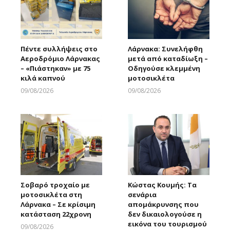
Πέντε συλλήψεις στο
Λάρνακα: Συνελήφθη
Αεροδρόμιο Λάρνακας
μετά από καταδίωξη –
– «Πιάστηκαν» με 75
Οδηγούσε κλεμμένη
κιλά καπνού
μοτοσικλέτα
09/08/2026
09/08/2026
Larnakaonline
Larnakaonline
Σοβαρό τροχαίο με
Κώστας Κουμής: Τα
μοτοσικλέτα στη
σενάρια
Λάρνακα – Σε κρίσιμη
απομάκρυνσης που
κατάσταση 22χρονη
δεν δικαιολογούσε η
εικόνα του τουρισμού
09/08/2026