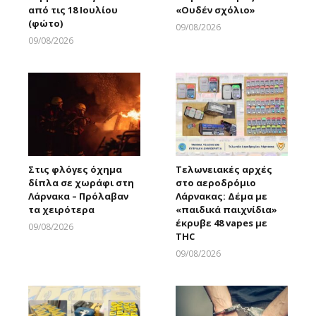
από τις 18 Ιουλίου
«Ουδέν σχόλιο»
(φώτο)
09/08/2026
Larnakaonline
09/08/2026
Larnakaonline
Στις φλόγες όχημα
Τελωνειακές αρχές
δίπλα σε χωράφι στη
στο αεροδρόμιο
Λάρνακα – Πρόλαβαν
Λάρνακας: Δέμα με
τα χειρότερα
«παιδικά παιχνίδια»
έκρυβε 48 vapes με
09/08/2026
THC
Larnakaonline
09/08/2026
Larnakaonline