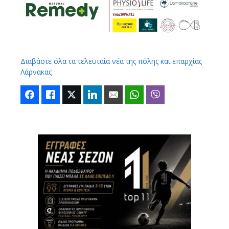
Διαβάστε όλα τα τελευταία νέα της πόλης και επαρχίας
Λάρνακας
Facebook
Like
Twitter
LinkedIn
Email
WhatsApp
Viber