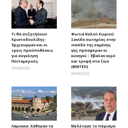
Τι θα συζητήσουν
Φωτιά Καλού Χωριού:
Χριστοδουλίδης-
Σανίδα σωτηρίας στην
Έρχιουρμαν και οι
πανίδα της καμένης
τρεις προϋποθέσεις
γης πρόσφεραν οι
για σύγκληση
κυνηγοί – Έβαλαν νερό
Πενταμερούς
και τροφή στα ζώα
(ΒΙΝΤΕΟ)
09/08/2026
Larnakaonline
09/08/2026
Larnakaonline
Λάρνακα: Χάθηκαν τα
Μελέτησε το πόρισμα