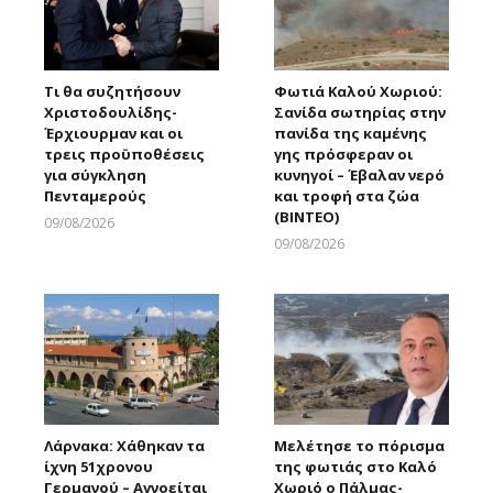
Τι θα συζητήσουν
Φωτιά Καλού Χωριού:
Χριστοδουλίδης-
Σανίδα σωτηρίας στην
Έρχιουρμαν και οι
πανίδα της καμένης
τρεις προϋποθέσεις
γης πρόσφεραν οι
για σύγκληση
κυνηγοί – Έβαλαν νερό
Πενταμερούς
και τροφή στα ζώα
(ΒΙΝΤΕΟ)
09/08/2026
Larnakaonline
09/08/2026
Larnakaonline
Λάρνακα: Χάθηκαν τα
Μελέτησε το πόρισμα
ίχνη 51χρονου
της φωτιάς στο Καλό
Γερμανού – Αγνοείται
Χωριό ο Πάλμας-