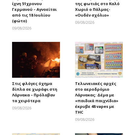
ίχνη 51χρονου
της φωτιάς στο Καλό
Γερμανού – Αγνοείται
Χωριό ο Πάλμας-
από τις 18 Ιουλίου
«Ουδέν σχόλιο»
(φώτο)
09/08/2026
Larnakaonline
09/08/2026
Larnakaonline
Στις φλόγες όχημα
Τελωνειακές αρχές
δίπλα σε χωράφι στη
στο αεροδρόμιο
Λάρνακα – Πρόλαβαν
Λάρνακας: Δέμα με
τα χειρότερα
«παιδικά παιχνίδια»
έκρυβε 48 vapes με
09/08/2026
THC
Larnakaonline
09/08/2026
Larnakaonline