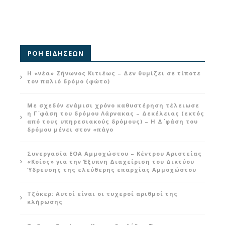
ΡΟΗ ΕΙΔΗΣΕΩΝ
Η «νέα» Ζήνωνος Κιτιέως – Δεν θυμίζει σε τίποτε
τον παλιό δρόμο (φώτο)
Με σχεδόν ενάμισι χρόνο καθυστέρηση τέλειωσε
η Γ΄ φάση του δρόμου Λάρνακας – Δεκέλειας (εκτός
από τους υπηρεσιακούς δρόμους) – Η Δ΄ φάση του
δρόμου μένει στον «πάγο
Συνεργασία ΕΟΑ Αμμοχώστου – Κέντρου Αριστείας
«Κοίος» για την Έξυπνη Διαχείριση του Δικτύου
Ύδρευσης της ελεύθερης επαρχίας Αμμοχώστου
Τζόκερ: Αυτοί είναι οι τυχεροί αριθμοί της
κλήρωσης