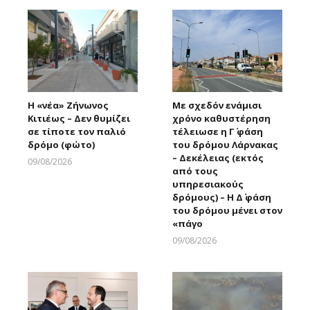
Η «νέα» Ζήνωνος
Με σχεδόν ενάμισι
Κιτιέως – Δεν θυμίζει
χρόνο καθυστέρηση
σε τίποτε τον παλιό
τέλειωσε η Γ΄ φάση
δρόμο (φώτο)
του δρόμου Λάρνακας
– Δεκέλειας (εκτός
09/08/2026
από τους
Larnakaonline
υπηρεσιακούς
δρόμους) – Η Δ΄ φάση
του δρόμου μένει στον
«πάγο
09/08/2026
Larnakaonline