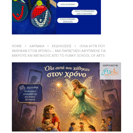
HOME
ΛΑΡΝΑΚΑ
ΕΚΔΗΛΩΣΕΙΣ
«ΌΛΑ ΑΥΤΆ ΠΟΥ
ΧΆΘΗΚΑΝ ΣΤΟΝ ΧΡΌΝΟ» – ΜΙΑ ΠΑΡΆΣΤΑΣΗ ΑΦΎΠΝΙΣΗΣ ΓΙΑ
ΜΙΚΡΟΎΣ ΚΑΙ ΜΕΓΆΛΟΥΣ ΑΠΌ ΤΟ FUNKY SCHOOL OF ARTS