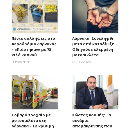
Πέντε συλλήψεις στο
Λάρνακα: Συνελήφθη
Αεροδρόμιο Λάρνακας
μετά από καταδίωξη –
– «Πιάστηκαν» με 75
Οδηγούσε κλεμμένη
κιλά καπνού
μοτοσικλέτα
09/08/2026
09/08/2026
Larnakaonline
Larnakaonline
Σοβαρό τροχαίο με
Κώστας Κουμής: Τα
μοτοσικλέτα στη
σενάρια
Λάρνακα – Σε κρίσιμη
απομάκρυνσης που