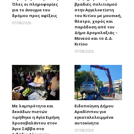
Όλες οι πληροφορίες
βραδιές πολιτισμού
για το άνοιγμα του
στην Αγγελοκτίστη
δρόμου προς αφίξεις
του Κιτίου με μουσική,
θέατρο, χορός και
07/08/2026
παράδοση από τον
Larnakaonline
Δήμο Δρομολαξιάς –
Μενεού και το Δ.Δ.
Κιτίου
07/08/2026
Larnakaonline
Με λαμπρότητα και
Ειδοποίηση Δήμου
δεκάδων πιστών
Αραδίππου για
τιμήθηκε η Αγία Ειρήνη
εγκαταλελειμμένα
Χρυσοβαλάντου στον
αυτοκίνητα
Άγιο Σάββα στα
07/08/2026