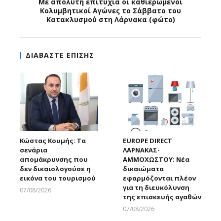
Με απόλυτη επιτυχία οι καθιερωμένοι
Κολυμβητικοί Αγώνες το Σάββατο του
Κατακλυσμού στη Λάρνακα (φώτο)
ΔΙΑΒΑΣΤΕ ΕΠΙΣΗΣ
Κώστας Κουμής: Τα
EUROPE DIRECT
σενάρια
ΛΑΡΝΑΚΑΣ-
απομάκρυνσης που
ΑΜΜΟΧΩΣΤΟΥ: Νέα
δεν δικαιολογούσε η
δικαιώματα
εικόνα του τουρισμού
εφαρμόζονται πλέον
για τη διευκόλυνση
07/08/2026
της επισκευής αγαθών
Larnakaonline
07/08/2026
Larnakaonline