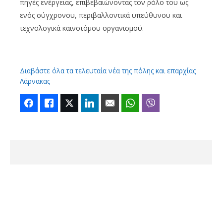
πηγές ενέργειας, επιβεβαιώνοντας τον ρόλο του ως
ενός σύγχρονου, περιβαλλοντικά υπεύθυνου και
τεχνολογικά καινοτόμου οργανισμού.
Διαβάστε όλα τα τελευταία νέα της πόλης και επαρχίας
Λάρνακας
Facebook
Like
Twitter
LinkedIn
Email
WhatsApp
Viber
ΠΡΟΗΓΟΥΜΕΝΟ
Το συντριβάνι στο παλαιό ΓΣΖ με τα
χρώματα της ιταλικής σημαίας με αφορμή
την Εθνική Επέτειο της Ιταλίας