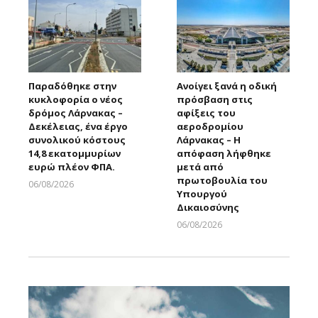
Παραδόθηκε στην
Ανοίγει ξανά η οδική
κυκλοφορία ο νέος
πρόσβαση στις
δρόμος Λάρνακας –
αφίξεις του
Δεκέλειας, ένα έργο
αεροδρομίου
συνολικού κόστους
Λάρνακας – Η
14,8 εκατομμυρίων
απόφαση λήφθηκε
ευρώ πλέον ΦΠΑ.
μετά από
πρωτοβουλία του
06/08/2026
Υπουργού
Larnakaonline
Δικαιοσύνης
06/08/2026
Larnakaonline