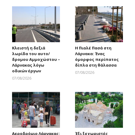
Κλειστή η δεξιά
Η Πιαλέ Πασά στη
λωρίδα του αυτο/
Λάρνακα: Ένας
δρομου Αμμοχώστου –
όμορφος περίπατος
Λάρνακας λόγω
δίπλα στη θάλασσα
οδικών έργων
07/08/2026
Larnakaonline
07/08/2026
Larnakaonline
Αεροδρόμιο Λάρνακας:
Έξι ξεχωριστές