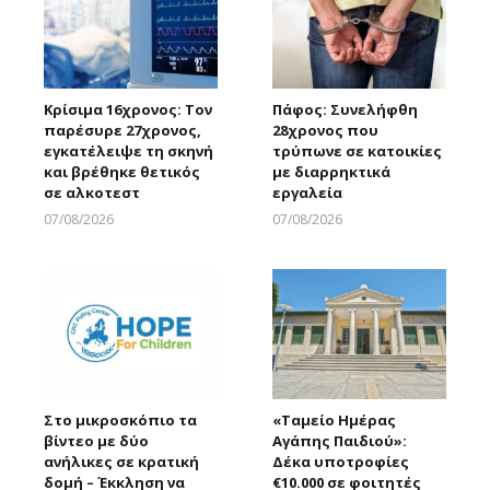
Κρίσιμα 16χρονος: Τον
Πάφος: Συνελήφθη
παρέσυρε 27χρονος,
28χρονος που
εγκατέλειψε τη σκηνή
τρύπωνε σε κατοικίες
και βρέθηκε θετικός
με διαρρηκτικά
σε αλκοτεστ
εργαλεία
07/08/2026
07/08/2026
Larnakaonline
Larnakaonline
Στο μικροσκόπιο τα
«Ταμείο Ημέρας
βίντεο με δύο
Αγάπης Παιδιού»:
ανήλικες σε κρατική
Δέκα υποτροφίες
δομή – Έκκληση να
€10.000 σε φοιτητές