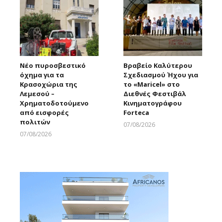
Νέο πυροσβεστικό
Βραβείο Καλύτερου
όχημα για τα
Σχεδιασμού Ήχου για
Κρασοχώρια της
το «Maricel» στο
Λεμεσού –
Διεθνές Φεστιβάλ
Χρηματοδοτούμενο
Κινηματογράφου
από εισφορές
Forteca
πολιτών
07/08/2026
Larnakaonline
07/08/2026
Larnakaonline