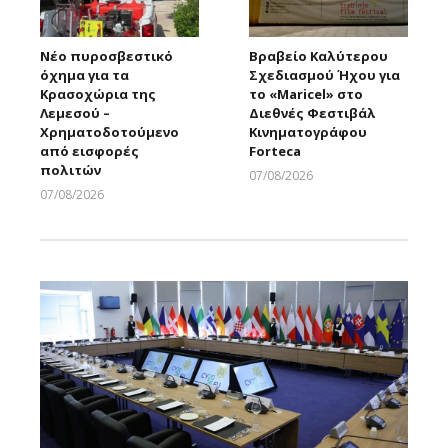
Νέο πυροσβεστικό
Βραβείο Καλύτερου
όχημα για τα
Σχεδιασμού Ήχου για
Κρασοχώρια της
το «Maricel» στο
Λεμεσού –
Διεθνές Φεστιβάλ
Χρηματοδοτούμενο
Κινηματογράφου
από εισφορές
Forteca
πολιτών
07/08/2026
Larnakaonline
07/08/2026
Larnakaonline