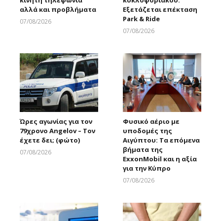
αλλά και προβλήματα
Εξετάζεται επέκταση
Park & Ride
07/08/2026
Larnakaonline
07/08/2026
Larnakaonline
Ώρες αγωνίας για τον
Φυσικό αέριο με
79χρονο Angelov – Τον
υποδομές της
έχετε δει; (φώτο)
Αιγύπτου: Τα επόμενα
βήματα της
07/08/2026
ExxonMobil και η αξία
Larnakaonline
για την Κύπρο
07/08/2026
Larnakaonline