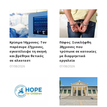
Larnakaonline
Κρίσιμα 16χρονος: Τον
Πάφος: Συνελήφθη
παρέσυρε 27χρονος,
28χρονος που
εγκατέλειψε τη σκηνή
τρύπωνε σε κατοικίες
και βρέθηκε θετικός
με διαρρηκτικά
σε αλκοτεστ
εργαλεία
07/08/2026
07/08/2026
Larnakaonline
Larnakaonline