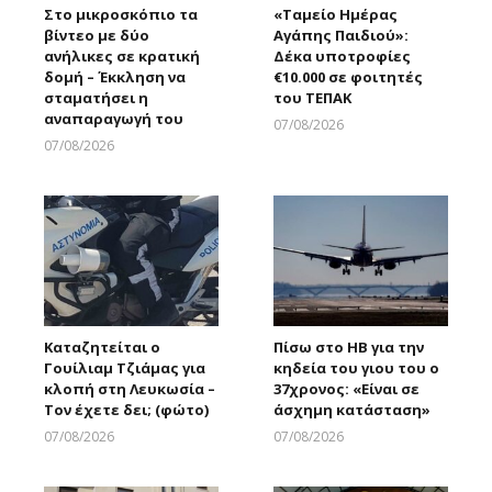
Στο μικροσκόπιο τα
«Ταμείο Ημέρας
βίντεο με δύο
Αγάπης Παιδιού»:
ανήλικες σε κρατική
Δέκα υποτροφίες
δομή – Έκκληση να
€10.000 σε φοιτητές
σταματήσει η
του ΤΕΠΑΚ
αναπαραγωγή του
07/08/2026
Larnakaonline
07/08/2026
Larnakaonline
Καταζητείται ο
Πίσω στο ΗΒ για την
Γουίλιαμ Τζιάμας για
κηδεία του γιου του ο
κλοπή στη Λευκωσία –
37χρονος: «Είναι σε
Τον έχετε δει; (φώτο)
άσχημη κατάσταση»
07/08/2026
07/08/2026
Larnakaonline
Larnakaonline