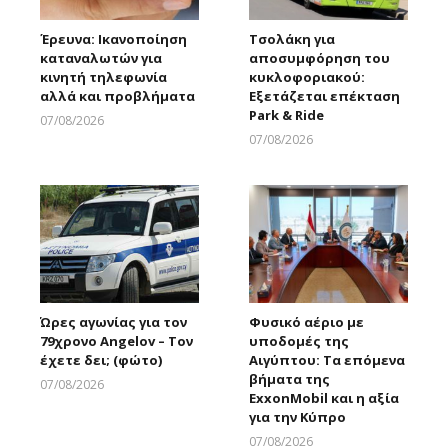
Έρευνα: Ικανοποίηση
Τσολάκη για
καταναλωτών για
αποσυμφόρηση του
κινητή τηλεφωνία
κυκλοφοριακού:
αλλά και προβλήματα
Εξετάζεται επέκταση
Park & Ride
07/08/2026
Larnakaonline
07/08/2026
Larnakaonline
Ώρες αγωνίας για τον
Φυσικό αέριο με
79χρονο Angelov – Τον
υποδομές της
έχετε δει; (φώτο)
Αιγύπτου: Τα επόμενα
βήματα της
07/08/2026
ExxonMobil και η αξία
Larnakaonline
για την Κύπρο
07/08/2026