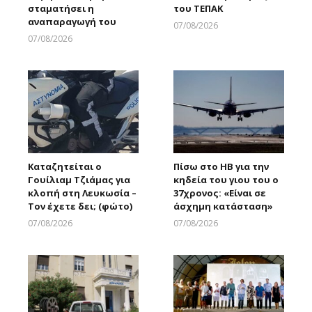
σταματήσει η
του ΤΕΠΑΚ
αναπαραγωγή του
07/08/2026
Larnakaonline
07/08/2026
Larnakaonline
Καταζητείται ο
Πίσω στο ΗΒ για την
Γουίλιαμ Τζιάμας για
κηδεία του γιου του ο
κλοπή στη Λευκωσία –
37χρονος: «Είναι σε
Τον έχετε δει; (φώτο)
άσχημη κατάσταση»
07/08/2026
07/08/2026
Larnakaonline
Larnakaonline