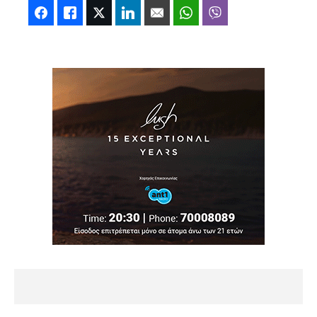
Facebook
Like
Twitter
LinkedIn
Email
WhatsApp
Viber