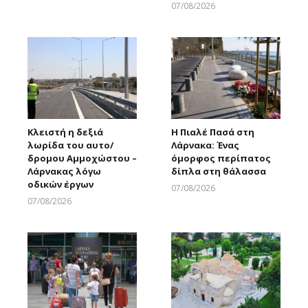
07/08/2026
Larnakaonline
Κλειστή η δεξιά
Η Πιαλέ Πασά στη
λωρίδα του αυτο/
Λάρνακα: Ένας
δρομου Αμμοχώστου –
όμορφος περίπατος
Λάρνακας λόγω
δίπλα στη θάλασσα
οδικών έργων
07/08/2026
Larnakaonline
07/08/2026
Larnakaonline