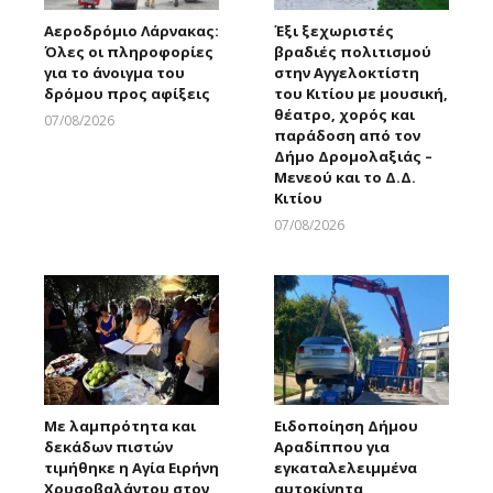
Αεροδρόμιο Λάρνακας:
Έξι ξεχωριστές
Όλες οι πληροφορίες
βραδιές πολιτισμού
για το άνοιγμα του
στην Αγγελοκτίστη
δρόμου προς αφίξεις
του Κιτίου με μουσική,
θέατρο, χορός και
07/08/2026
παράδοση από τον
Larnakaonline
Δήμο Δρομολαξιάς –
Μενεού και το Δ.Δ.
Κιτίου
07/08/2026
Larnakaonline
Με λαμπρότητα και
Ειδοποίηση Δήμου
δεκάδων πιστών
Αραδίππου για
τιμήθηκε η Αγία Ειρήνη
εγκαταλελειμμένα
Χρυσοβαλάντου στον
αυτοκίνητα