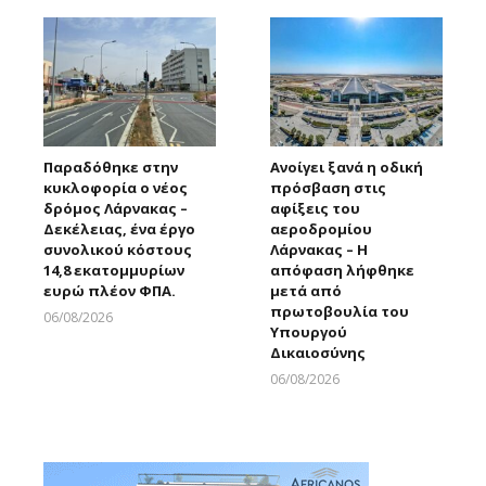
Παραδόθηκε στην
Ανοίγει ξανά η οδική
κυκλοφορία ο νέος
πρόσβαση στις
δρόμος Λάρνακας –
αφίξεις του
Δεκέλειας, ένα έργο
αεροδρομίου
συνολικού κόστους
Λάρνακας – Η
14,8 εκατομμυρίων
απόφαση λήφθηκε
ευρώ πλέον ΦΠΑ.
μετά από
πρωτοβουλία του
06/08/2026
Υπουργού
Larnakaonline
Δικαιοσύνης
06/08/2026
Larnakaonline