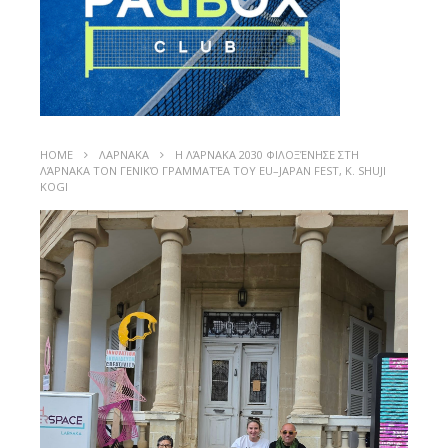
HOME
ΛΑΡΝΑΚΑ
Η ΛΆΡΝΑΚΑ 2030 ΦΙΛΟΞΈΝΗΣΕ ΣΤΗ
ΛΆΡΝΑΚΑ ΤΟΝ ΓΕΝΙΚΌ ΓΡΑΜΜΑΤΈΑ ΤΟΥ EU–JAPAN FEST, Κ. SHUJI
KOGI