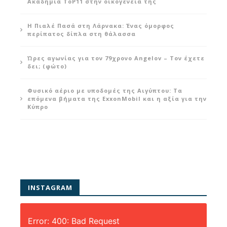
Ακαδημία ToP11 στην οικογένειά της
Η Πιαλέ Πασά στη Λάρνακα: Ένας όμορφος
περίπατος δίπλα στη θάλασσα
Ώρες αγωνίας για τον 79χρονο Angelov – Τον έχετε
δει; (φώτο)
Φυσικό αέριο με υποδομές της Αιγύπτου: Τα
επόμενα βήματα της ExxonMobil και η αξία για την
Κύπρο
INSTAGRAM
Error: 400: Bad Request