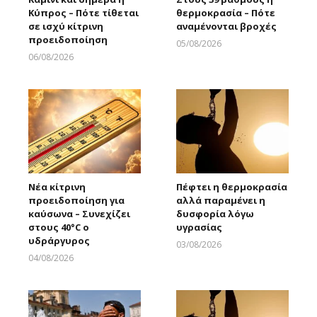
Κύπρος – Πότε τίθεται
θερμοκρασία – Πότε
σε ισχύ κίτρινη
αναμένονται βροχές
προειδοποίηση
05/08/2026
Larnakaonline
06/08/2026
Larnakaonline
Νέα κίτρινη
Πέφτει η θερμοκρασία
προειδοποίηση για
αλλά παραμένει η
καύσωνα – Συνεχίζει
δυσφορία λόγω
στους 40°C ο
υγρασίας
υδράργυρος
03/08/2026
Larnakaonline
04/08/2026
Larnakaonline