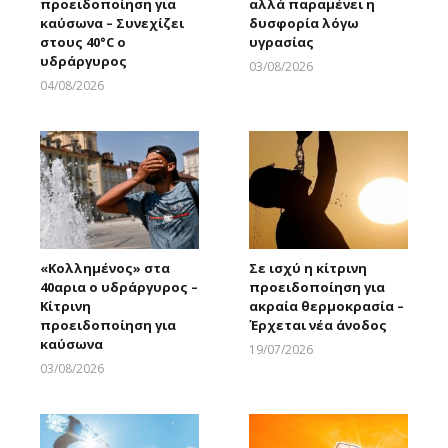
προειδοποίηση για
αλλά παραμένει η
καύσωνα – Συνεχίζει
δυσφορία λόγω
στους 40°C ο
υγρασίας
υδράργυρος
03/08/2026
Larnakaonline
04/08/2026
Larnakaonline
«Κολλημένος» στα
Σε ισχύ η κίτρινη
40αρια ο υδράργυρος –
προειδοποίηση για
Κίτρινη
ακραία θερμοκρασία –
προειδοποίηση για
Έρχεται νέα άνοδος
καύσωνα
19/07/2026
Larnakaonline
03/08/2026
Larnakaonline