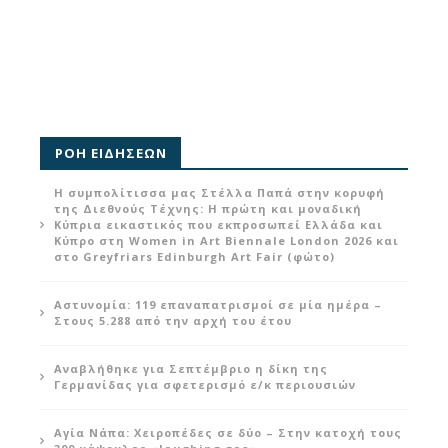
ΡΟΗ ΕΙΔΗΣΕΩΝ
Η συμπολίτισσα μας Στέλλα Παπά στην κορυφή
της Διεθνούς Τέχνης: Η πρώτη και μοναδική
Κύπρια εικαστικός που εκπροσωπεί Ελλάδα και
Κύπρο στη Women in Art Biennale London 2026 και
στο Greyfriars Edinburgh Art Fair (φώτο)
Αστυνομία: 119 επαναπατρισμοί σε μία ημέρα –
Στους 5.288 από την αρχή του έτου
Αναβλήθηκε για Σεπτέμβριο η δίκη της
Γερμανίδας για σφετερισμό ε/κ περιουσιών
Αγία Νάπα: Χειροπέδες σε δύο – Στην κατοχή τους