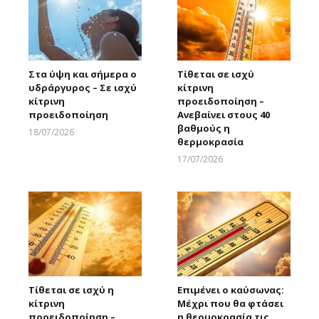
Στα ύψη και σήμερα ο
Τίθεται σε ισχύ
υδράργυρος – Σε ισχύ
κίτρινη
κίτρινη
προειδοποίηση –
προειδοποίηση
Ανεβαίνει στους 40
βαθμούς η
18/07/2026
θερμοκρασία
Larnakaonline
17/07/2026
Larnakaonline
Τίθεται σε ισχύ η
Επιμένει ο καύσωνας:
κίτρινη
Μέχρι που θα φτάσει
προειδοποίηση –
η θερμοκρασία τις