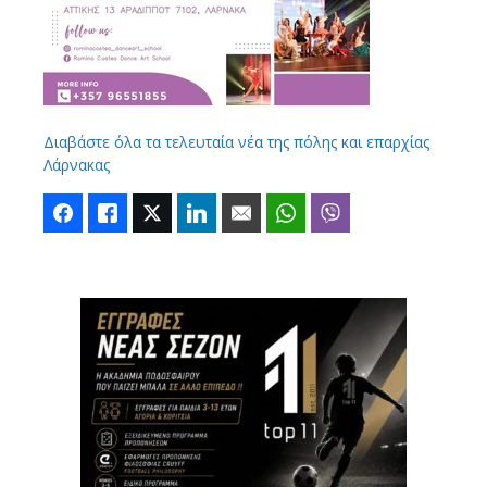
Διαβάστε όλα τα τελευταία νέα της πόλης και επαρχίας
Λάρνακας
Facebook
Like
Twitter
LinkedIn
Email
WhatsApp
Viber