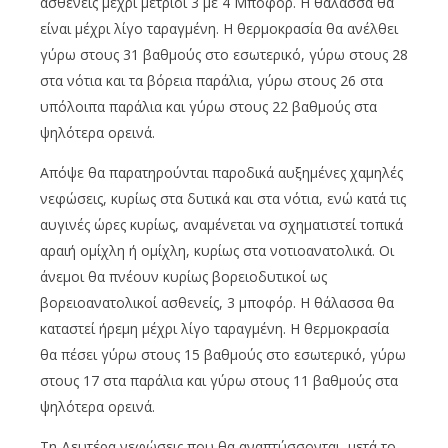
ασθενείς μέχρι μέτριοι 3 με 4 Μποφόρ. Η θάλασσα θα
είναι μέχρι λίγο ταραγμένη. Η θερμοκρασία θα ανέλθει
γύρω στους 31 βαθμούς στο εσωτερικό, γύρω στους 28
στα νότια και τα βόρεια παράλια, γύρω στους 26 στα
υπόλοιπα παράλια και γύρω στους 22 βαθμούς στα
ψηλότερα ορεινά.
Απόψε θα παρατηρούνται παροδικά αυξημένες χαμηλές
νεφώσεις, κυρίως στα δυτικά και στα νότια, ενώ κατά τις
αυγινές ώρες κυρίως, αναμένεται να σχηματιστεί τοπικά
αραιή ομίχλη ή ομίχλη, κυρίως στα νοτιοανατολικά. Οι
άνεμοι θα πνέουν κυρίως βορειοδυτικοί ως
βορειοανατολικοί ασθενείς, 3 μποφόρ. Η θάλασσα θα
καταστεί ήρεμη μέχρι λίγο ταραγμένη. Η θερμοκρασία
θα πέσει γύρω στους 15 βαθμούς στο εσωτερικό, γύρω
στους 17 στα παράλια και γύρω στους 11 βαθμούς στα
ψηλότερα ορεινά.
Τη Δευτέρα νεφώσεις που θα αναπτύσσονται, μετά το