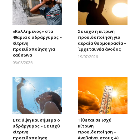
«Κολλημένος» στα
Σε ισχύ η κίτρινη
40αρια ο υδράργυρος –
προειδοποίηση για
Κίτρινη
ακραία θερμοκρασία –
προειδοποίηση για
Έρχεται νέα άνοδος
καύσωνα
19/07/2026
Larnakaonline
03/08/2026
Larnakaonline
Στα ύψη και σήμερα ο
Τίθεται σε ισχύ
υδράργυρος – Σε ισχύ
κίτρινη
κίτρινη
προειδοποίηση –
προειδοποίηση
Ανεβαίνει στους 40