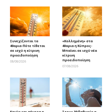
Συνεχίζονται τα
«Κολλημένη» στα
40αρια-Πότε τίθεται
40αρια η Κύπρος-
σε ισχύ η κίτρινη
Μπαίνει σε ισχύ νέα
προειδοποίηση
κίτρινη
προειδοποίηση
08/08/2026
Larnakaonline
07/08/2026
Larnakaonline
Καμίνι και σήμερα η
Στους 39 βαθμούς η