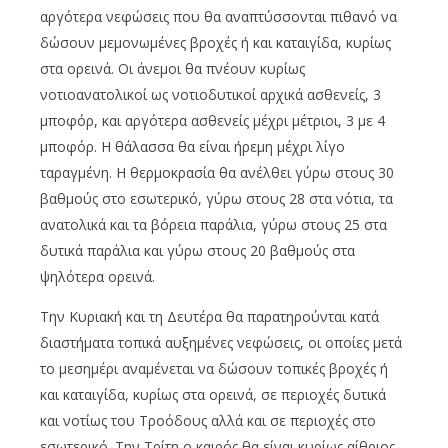
αργότερα νεφώσεις που θα αναπτύσσονται πιθανό να
δώσουν μεμονωμένες βροχές ή και καταιγίδα, κυρίως
στα ορεινά. Οι άνεμοι θα πνέουν κυρίως
νοτιοανατολικοί ως νοτιοδυτικοί αρχικά ασθενείς, 3
μποφόρ, και αργότερα ασθενείς μέχρι μέτριοι, 3 με 4
μποφόρ. Η θάλασσα θα είναι ήρεμη μέχρι λίγο
ταραγμένη. Η θερμοκρασία θα ανέλθει γύρω στους 30
βαθμούς στο εσωτερικό, γύρω στους 28 στα νότια, τα
ανατολικά και τα βόρεια παράλια, γύρω στους 25 στα
δυτικά παράλια και γύρω στους 20 βαθμούς στα
ψηλότερα ορεινά.
Την Κυριακή και τη Δευτέρα θα παρατηρούνται κατά
διαστήματα τοπικά αυξημένες νεφώσεις, οι οποίες μετά
το μεσημέρι αναμένεται να δώσουν τοπικές βροχές ή
και καταιγίδα, κυρίως στα ορεινά, σε περιοχές δυτικά
και νοτίως του Τροόδους αλλά και σε περιοχές στο
εσωτερικό. Την Τρίτη ο καιρός θα είναι κυρίως αίθριος.