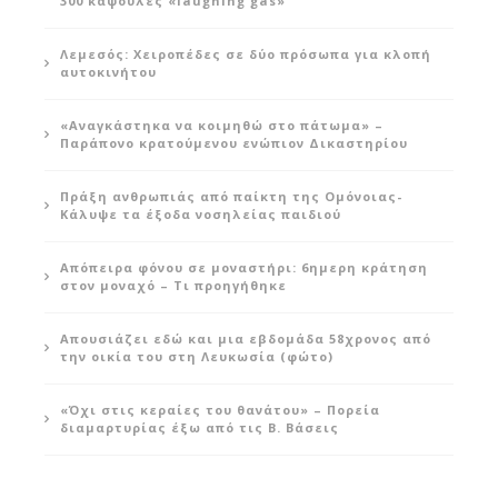
300 κάψουλες «laughing gas»
Λεμεσός: Χειροπέδες σε δύο πρόσωπα για κλοπή
αυτοκινήτου
«Αναγκάστηκα να κοιμηθώ στο πάτωμα» –
Παράπονο κρατούμενου ενώπιον Δικαστηρίου
Πράξη ανθρωπιάς από παίκτη της Ομόνοιας-
Κάλυψε τα έξοδα νοσηλείας παιδιού
Απόπειρα φόνου σε μοναστήρι: 6ημερη κράτηση
στον μοναχό – Τι προηγήθηκε
Απουσιάζει εδώ και μια εβδομάδα 58χρονος από
την οικία του στη Λευκωσία (φώτο)
«Όχι στις κεραίες του θανάτου» – Πορεία
διαμαρτυρίας έξω από τις Β. Βάσεις