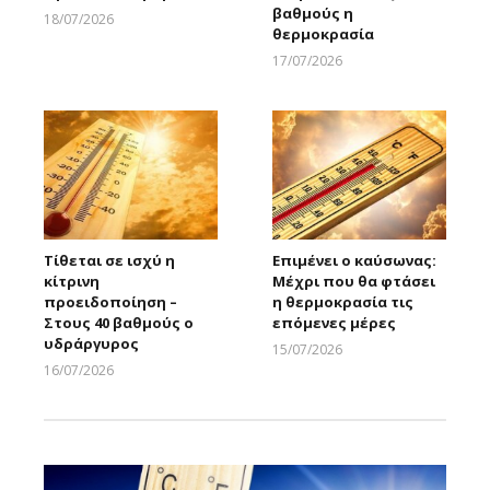
βαθμούς η
18/07/2026
θερμοκρασία
Larnakaonline
17/07/2026
Larnakaonline
Τίθεται σε ισχύ η
Επιμένει ο καύσωνας:
κίτρινη
Μέχρι που θα φτάσει
προειδοποίηση –
η θερμοκρασία τις
Στους 40 βαθμούς ο
επόμενες μέρες
υδράργυρος
15/07/2026
Larnakaonline
16/07/2026
Larnakaonline