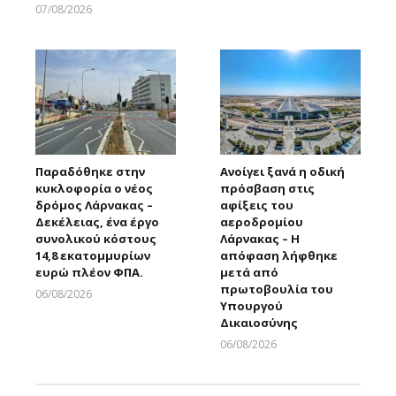
07/08/2026
Larnakaonline
Παραδόθηκε στην
Ανοίγει ξανά η οδική
κυκλοφορία ο νέος
πρόσβαση στις
δρόμος Λάρνακας –
αφίξεις του
Δεκέλειας, ένα έργο
αεροδρομίου
συνολικού κόστους
Λάρνακας – Η
14,8 εκατομμυρίων
απόφαση λήφθηκε
ευρώ πλέον ΦΠΑ.
μετά από
πρωτοβουλία του
06/08/2026
Υπουργού
Larnakaonline
Δικαιοσύνης
06/08/2026
Larnakaonline