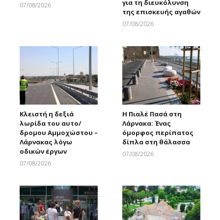
για τη διευκόλυνση
07/08/2026
της επισκευής αγαθών
Larnakaonline
07/08/2026
Larnakaonline
Κλειστή η δεξιά
Η Πιαλέ Πασά στη
λωρίδα του αυτο/
Λάρνακα: Ένας
δρομου Αμμοχώστου –
όμορφος περίπατος
Λάρνακας λόγω
δίπλα στη θάλασσα
οδικών έργων
07/08/2026
Larnakaonline
07/08/2026
Larnakaonline