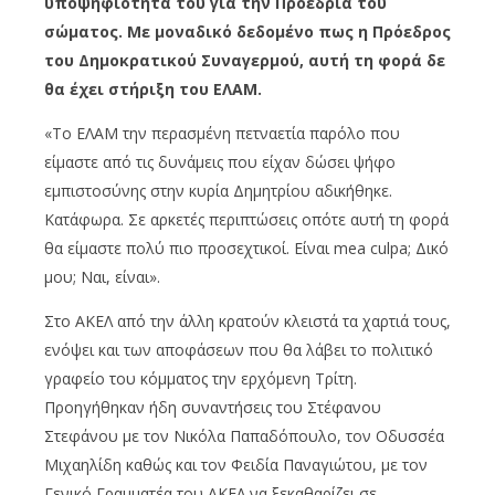
υποψηφιότητά του για την Προεδρία του
σώματος. Με μοναδικό δεδομένο πως η Πρόεδρος
του Δημοκρατικού Συναγερμού, αυτή τη φορά δε
θα έχει στήριξη του ΕΛΑΜ.
«Το ΕΛΑΜ την περασμένη πετναετία παρόλο που
είμαστε από τις δυνάμεις που είχαν δώσει ψήφο
εμπιστοσύνης στην κυρία Δημητρίου αδικήθηκε.
Κατάφωρα. Σε αρκετές περιπτώσεις οπότε αυτή τη φορά
θα είμαστε πολύ πιο προσεχτικοί. Είναι mea culpa; Δικό
μου; Ναι, είναι».
Στο ΑΚΕΛ από την άλλη κρατούν κλειστά τα χαρτιά τους,
ενόψει και των αποφάσεων που θα λάβει το πολιτικό
γραφείο του κόμματος την ερχόμενη Τρίτη.
Προηγήθηκαν ήδη συναντήσεις του Στέφανου
Στεφάνου με τον Νικόλα Παπαδόπουλο, τον Οδυσσέα
Μιχαηλίδη καθώς και τον Φειδία Παναγιώτου, με τον
Γενικό Γραμματέα του ΑΚΕΛ να ξεκαθαρίζει σε