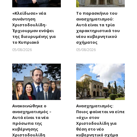
«Κλείδωσε» νέα
Το παρασκήνιο του
συνάντηση
ανασχηματισμού:
Χριστοδουλίδη-
Αυτά είναι τα τρία
Έρχιουρμαν ενόψει
χαρακτηριστικά του
της διευρυμένης για
νέου κυβερνητικού
το Κυπριακό
σχήματος
05/08/2026
05/08/2026
Larnakaonline
Larnakaonline
Ανακοινώθηκε ο
Ανασχηματισμός:
ανασχηματισμός –
Ποιος φαίνεται να είπε
Αυτά είναι τα νέα
«όχι» στον
πρόσωπα της
Χριστοδουλίδη για
κυβέρνησης
θέση στο νέο
Χριστοδουλίδη
κυβερνητικό σχήμα