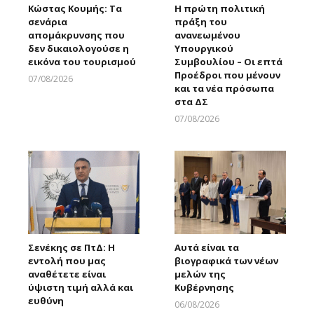
Κώστας Κουμής: Τα
Η πρώτη πολιτική
σενάρια
πράξη του
απομάκρυνσης που
ανανεωμένου
δεν δικαιολογούσε η
Υπουργικού
εικόνα του τουρισμού
Συμβουλίου – Οι επτά
Προέδροι που μένουν
07/08/2026
και τα νέα πρόσωπα
Larnakaonline
στα ΔΣ
07/08/2026
Larnakaonline
Σενέκης σε ΠτΔ: Η
Αυτά είναι τα
εντολή που μας
βιογραφικά των νέων
αναθέτετε είναι
μελών της
ύψιστη τιμή αλλά και
Κυβέρνησης
ευθύνη
06/08/2026