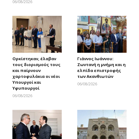
Larnakaonline
06/08/2026
Larnakaonline
Ορκίστηκαν, έλαβαν
Γιάννος Ιωάννου:
τους διορισμούς τους
Ζωντανή η μνήμη και η
και παίρνουν
ελπίδα επιστροφής
χαρτοφυλάκια οι νέοι
των Ακανθιωτών
Υπουργοί και
06/08/2026
Υφυπουργοί
Larnakaonline
06/08/2026
Larnakaonline