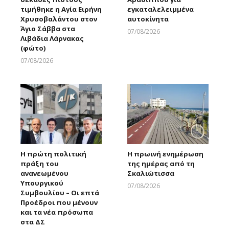
τιμήθηκε η Αγία Ειρήνη
εγκαταλελειμμένα
Χρυσοβαλάντου στον
αυτοκίνητα
Άγιο Σάββα στα
07/08/2026
Λιβάδια Λάρνακας
Larnakaonline
(φώτο)
07/08/2026
Larnakaonline
Η πρώτη πολιτική
Η πρωινή ενημέρωση
πράξη του
της ημέρας από τη
ανανεωμένου
Σκαλιώτισσα
Υπουργικού
07/08/2026
Συμβουλίου – Οι επτά
Larnakaonline
Προέδροι που μένουν
και τα νέα πρόσωπα
στα ΔΣ