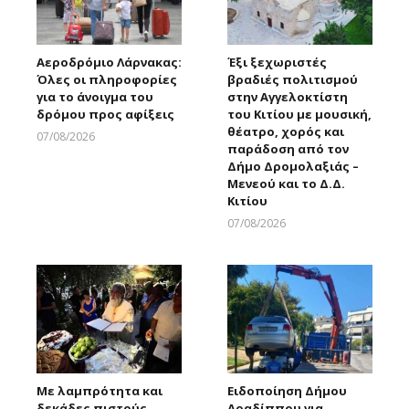
Αεροδρόμιο Λάρνακας:
Έξι ξεχωριστές
Όλες οι πληροφορίες
βραδιές πολιτισμού
για το άνοιγμα του
στην Αγγελοκτίστη
δρόμου προς αφίξεις
του Κιτίου με μουσική,
θέατρο, χορός και
07/08/2026
παράδοση από τον
Larnakaonline
Δήμο Δρομολαξιάς –
Μενεού και το Δ.Δ.
Κιτίου
07/08/2026
Larnakaonline
Με λαμπρότητα και
Ειδοποίηση Δήμου
δεκάδες πιστούς
Αραδίππου για