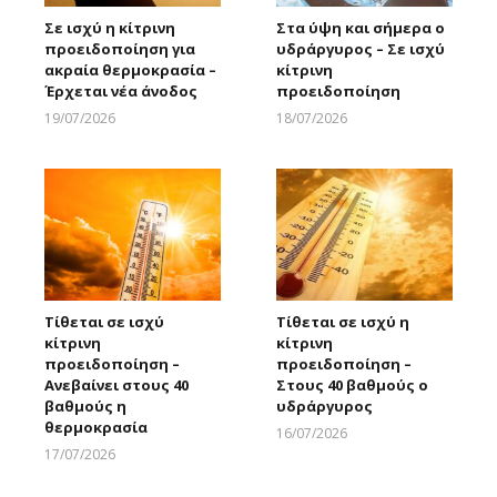
Σε ισχύ η κίτρινη
Στα ύψη και σήμερα ο
προειδοποίηση για
υδράργυρος – Σε ισχύ
ακραία θερμοκρασία –
κίτρινη
Έρχεται νέα άνοδος
προειδοποίηση
19/07/2026
18/07/2026
Larnakaonline
Larnakaonline
Τίθεται σε ισχύ
Τίθεται σε ισχύ η
κίτρινη
κίτρινη
προειδοποίηση –
προειδοποίηση –
Ανεβαίνει στους 40
Στους 40 βαθμούς ο
βαθμούς η
υδράργυρος
θερμοκρασία
16/07/2026
Larnakaonline
17/07/2026
Larnakaonline