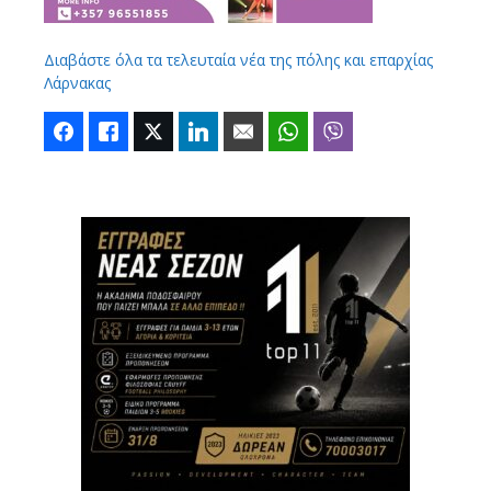
Διαβάστε όλα τα τελευταία νέα της πόλης και επαρχίας
Λάρνακας
Facebook
Like
Twitter
LinkedIn
Email
WhatsApp
Viber