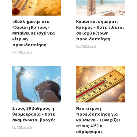
«Κολλημένη» στα
Καμίνι και σήμερα η
40αρια η Κύπρος-
Κύπρος – Πότε τίθεται
Μπαίνει σε ισχύ νέα
σε ισχύ κίτρινη
κίτρινη
προειδοποίηση
προειδοποίηση
06/08/2026
Larnakaonline
07/08/2026
Larnakaonline
Στους 39 βαθμούς η
Νέα κίτρινη
θερμοκρασία – Πότε
προειδοποίηση για
αναμένονται βροχές
καύσωνα – Συνεχίζει
στους 40°C ο
05/08/2026
υδράργυρος
Larnakaonline