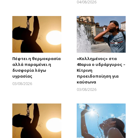
04/08/2026
Larnakaonline
Πέφτει η θερμοκρασία
«Κολλημένος» στα
αλλά παραμένει η
40αρια ο υδράργυρος –
δυσφορία λόγω
Κίτρινη
υγρασίας
προειδοποίηση για
καύσωνα
03/08/2026
Larnakaonline
03/08/2026
Larnakaonline