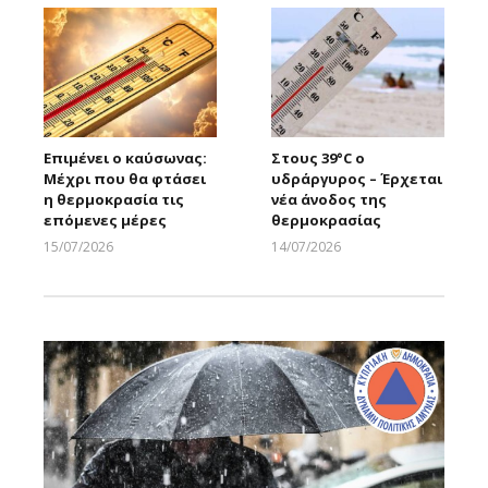
Επιμένει ο καύσωνας:
Στους 39°C ο
Μέχρι που θα φτάσει
υδράργυρος – Έρχεται
η θερμοκρασία τις
νέα άνοδος της
επόμενες μέρες
θερμοκρασίας
15/07/2026
14/07/2026
Larnakaonline
Larnakaonline