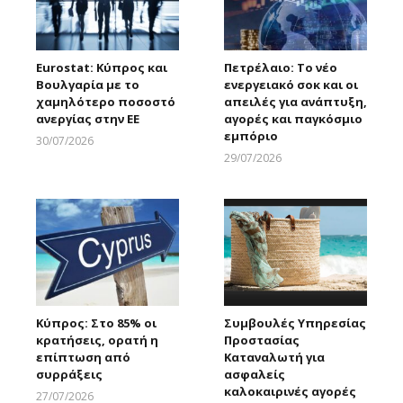
Eurostat: Κύπρος και
Πετρέλαιο: Το νέο
Βουλγαρία με το
ενεργειακό σοκ και οι
χαμηλότερο ποσοστό
απειλές για ανάπτυξη,
ανεργίας στην ΕΕ
αγορές και παγκόσμιο
εμπόριο
30/07/2026
Larnakaonline
29/07/2026
Larnakaonline
Κύπρος: Στο 85% οι
Συμβουλές Υπηρεσίας
κρατήσεις, ορατή η
Προστασίας
επίπτωση από
Καταναλωτή για
συρράξεις
ασφαλείς
καλοκαιρινές αγορές
27/07/2026