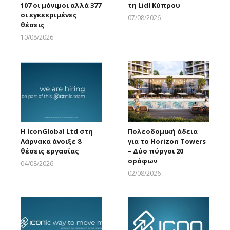
107 οι μόνιμοι αλλά 377
τη Lidl Κύπρου
οι εγκεκριμένες
07/08/2026
θέσεις
Larnakaonline
10/08/2026
Larnakaonline
Η IconGlobal Ltd στη
Πολεοδομική άδεια
Λάρνακα άνοιξε 8
για το Horizon Towers
θέσεις εργασίας
– Δύο πύργοι 20
ορόφων
04/08/2026
Larnakaonline
02/08/2026
Larnakaonline