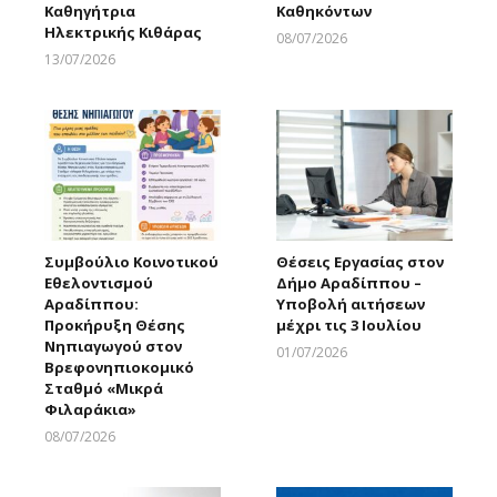
Καθηγήτρια
Καθηκόντων
Ηλεκτρικής Κιθάρας
08/07/2026
Larnakaonline
13/07/2026
Larnakaonline
Συμβούλιο Κοινοτικού
Θέσεις Εργασίας στον
Εθελοντισμού
Δήμο Αραδίππου –
Αραδίππου:
Υποβολή αιτήσεων
Προκήρυξη Θέσης
μέχρι τις 3 Ιουλίου
Νηπιαγωγού στον
01/07/2026
Βρεφονηπιοκομικό
Larnakaonline
Σταθμό «Μικρά
Φιλαράκια»
08/07/2026
Larnakaonline