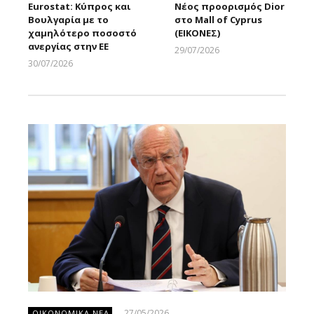
Eurostat: Κύπρος και
Νέος προορισμός Dior
Βουλγαρία με το
στο Mall of Cyprus
χαμηλότερο ποσοστό
(ΕΙΚΟΝΕΣ)
ανεργίας στην ΕΕ
29/07/2026
Larnakaonline
30/07/2026
Larnakaonline
27/05/2026
ΟΙΚΟΝΟΜΙΚΑ ΝΕΑ