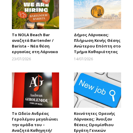
Το NOLA Beach Bar
Δήμος Λάρνακας:
αναζητά Bartender /
Πλήρωση Κενής Θέσης
Barista – Νέα θέση
Ανώτερου Επόπτη στο
εργασίας στη Λάρνακα
Τμήμα Καθαριότητας
23/07/2026
14/07/2026
Larnakaonline
Larnakaonline
Το Ωδείο Ανδρέας
Κοινότητες Ορεινής
Γερολέμου μεγαλώνει
Λάρνακας: Άνοιξαν
την ομάδα του –
θέσεις Ωρομίσθιου
Αναζητά Καθηγητή/
Εργάτη Γενικών