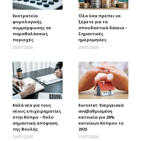
Εκστρατεία
Όλα όσα πρέπει να
φορολογικής
ξέρετε για τα
συμμόρφωσης σε
σπουδαστικά δάνεια –
παραθαλάσσιες
Σημαντικές
περιοχές
ημερομηνίες
20/07/2026
20/07/2026
Larnakaonline
Larnakaonline
Καλά νέα για τους
Eurostat: Ενεργειακά
νέους επιχειρηματίες
αναβαθμισμένη
στην Κύπρο – Πολύ
κατοικία για 28%
σημαντική απόφαση
κατοίκων Κύπρου το
της Βουλής
2025
16/07/2026
15/07/2026