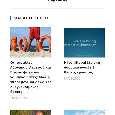
ΔΙΑΒΑΣΤΕ ΕΠΙΣΗΣ
Οι παραλίες
Η IconGlobal Ltd στη
Λάρνακας, Λεμεσού και
Λάρνακα άνοιξε 8
Πάφου ψάχνουν
θέσεις εργασίας
ναυαγοσώστες: Μόλις
04/08/2026
107 οι μόνιμοι αλλά 377
Larnakaonline
οι εγκεκριμένες
θέσεις
10/08/2026
Larnakaonline