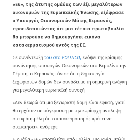
«E6», της άτυπης ομάδας των έξι μεγαλύτερων
οικονομιών της Ευρωπαϊκής Ένωσης, εξέφρασε
ο Υπουργός Οικονομικών Μάκης Κεραυνός,
προειδοποιώντας ότι μια τέτοια πρωτοβουλία
θα μπορούσε να δημιουργήσει εικόνα
κατακερματισμού εντός της ΕΕ.
Σε συνέντευξή
του στο
POLITICO
,
ενόψει της κρίσιμης
συνάντησης υπουργών Οικονομικών στο Βερολίνο την
Πέμπτη, ο Κεραυνός τόνισε ότι η δημιουργία
ξεχωριστών δομών δεν συνάδει με τη σημερινή ανάγκη
για μεγαλύτερη ευρωπαϊκή συνοχή.
«Δεν θεωρώ ότι μια ξεχωριστή δομή είναι εφικτή, γιατί
θα ερχόταν σε σύγκρουση με την κυρίαρχη αντίληψη
στα κράτη-μέλη ότι ο κατακερματισμός πρέπει να
σταματήσει», ανέφερε.
Η ομάδα «E6» αποτελείται από Γαλλία, Γερμανία, Ιταλία,