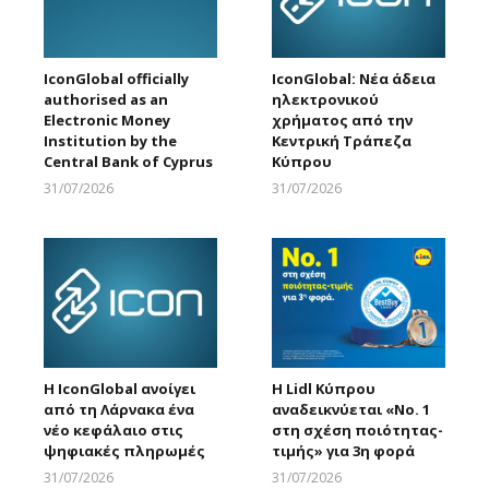
IconGlobal officially
IconGlobal: Νέα άδεια
authorised as an
ηλεκτρονικού
Electronic Money
χρήματος από την
Institution by the
Κεντρική Τράπεζα
Central Bank of Cyprus
Κύπρου
31/07/2026
31/07/2026
Larnakaonline
Larnakaonline
Η IconGlobal ανοίγει
Η Lidl Κύπρου
από τη Λάρνακα ένα
αναδεικνύεται «Νo. 1
νέο κεφάλαιο στις
στη σχέση ποιότητας-
ψηφιακές πληρωμές
τιμής» για 3η φορά
31/07/2026
31/07/2026