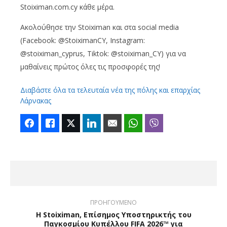
Stoiximan.com.cy κάθε μέρα.
Ακολούθησε την Stoiximan και στα social media
(Facebook: @StoiximanCY, Instagram:
@stoiximan_cyprus, Tiktok: @stoiximan_CY) για να
μαθαίνεις πρώτος όλες τις προσφορές της!
Διαβάστε όλα τα τελευταία νέα της πόλης και επαρχίας
Λάρνακας
Facebook
Like
Twitter
LinkedIn
Email
WhatsApp
Viber
ΠΡΟΗΓΟΥΜΕΝΟ
Η Stoiximan, Επίσημος Υποστηρικτής του
Παγκοσμίου Κυπέλλου FIFA 2026™ για