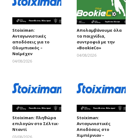
Stoiximan:
Απολαμβάνουμε όλα
Ανταγωνιστικές
τα παιχνίδια,
αποδόσεις για το
συντροφιά με την
Ολυμπιακός –
«ΒοοkieCo»
Ναϊμέχεν
04/08/2026
Larnakaonline
04/08/2026
Larnakaonline
Stoiximan: Πληθώρα
Stoiximan:
επιλογών στο Σέλτικ-
Ανταγωνιστικές
Νταντί
Αποδόσεις στο
Χιμπέρνιαν –
03/08/2026