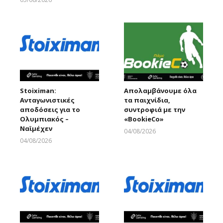
Larnakaonline
Stoiximan:
Απολαμβάνουμε όλα
Ανταγωνιστικές
τα παιχνίδια,
αποδόσεις για το
συντροφιά με την
Ολυμπιακός –
«ΒοοkieCo»
Ναϊμέχεν
04/08/2026
Larnakaonline
04/08/2026
Larnakaonline