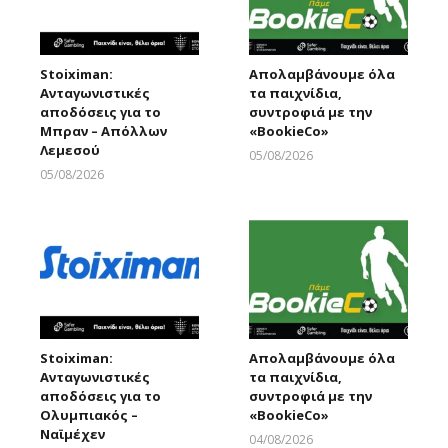
Stoiximan:
Απολαμβάνουμε όλα
Ανταγωνιστικές
τα παιχνίδια,
αποδόσεις για το
συντροφιά με την
Μπραν – Απόλλων
«ΒοοkieCo»
Λεμεσού
05/08/2026
Larnakaonline
05/08/2026
Larnakaonline
Stoiximan:
Απολαμβάνουμε όλα
Ανταγωνιστικές
τα παιχνίδια,
αποδόσεις για το
συντροφιά με την
Ολυμπιακός –
«ΒοοkieCo»
Ναϊμέχεν
04/08/2026