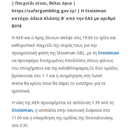
| Παιχνίδι είναι, θέλει όρια |
https://safergambling.gov.cy/ | Η Stoiximan
κατέχει άδεια Κλάσης Β’ από την ΕΑΣ με αριθμό
B018
Η ΑΕΚ και ο Άρης δίνουν απόψε στις 19:00 το τρίτο και
καθοριστικό παιχνίδι της σειράς τους για την
προημιτελική φάση της Stoiximan GBL, με τη
Stoiximan
να προσφέρει Ενισχυμένες Αποδόσεις στους φίλους
του στοιχήματος και της καλαθόσφαιρας.Οι δύο ομάδες
βρίσκονται στο 1-1 και η αναμέτρηση στη Sunel
Arena θα κρίνει ποια θα πάρει το εισιτήριο για τα
ημιτελικά.
Η νίκη της ΑΕΚ προσφέρεται σε απόδοση 1.39 από τη
Stoiximan
,
η ισοπαλία στην κανονική διάρκεια στα
11.00 και η επικράτηση της ομάδας της Θεσσαλονίκης
στα 3.35.