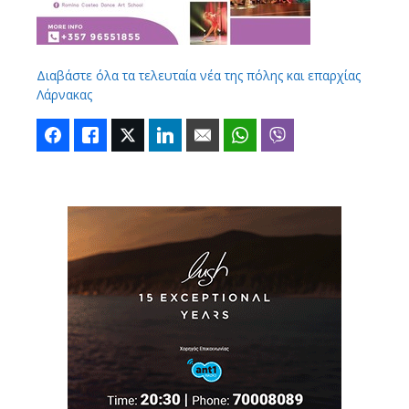
Διαβάστε όλα τα τελευταία νέα της πόλης και επαρχίας
Λάρνακας
Facebook
Like
Twitter
LinkedIn
Email
WhatsApp
Viber