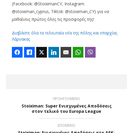
(Facebook: @StoiximanCY, Instagram:
@stoiximan_cyprus, Tiktok: @stoiximan_CY) για να
μαθαίνεις πρώτος όλες τις προσφορές της!
Διαβάστε όλα τα τελευταία νέα της πόλης και επαρχίας
Λάρνακας
Facebook
Like
Twitter
LinkedIn
Email
WhatsApp
Viber
ΠΡΟΗΓΟΥΜΕΝΟ
Stoiximan: Super Ενισχυμένες Αποδόσεις
στoν τελικό του Europa League
ΕΠΟΜΕΝΟ
Stoiximan: Ενισχυμένες Αποδόσεις στο ΑΕΚ-