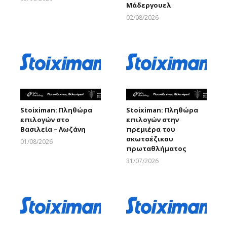
Μάδεργουελ
Larnakaonline
02/08/2026
Larnakaonline
Stoiximan: Πληθώρα
Stoiximan: Πληθώρα
επιλογών στο
επιλογών στην
Βασιλεία – Λωζάνη
πρεμιέρα του
σκωτσέζικου
01/08/2026
πρωταθλήματος
Larnakaonline
31/07/2026
Larnakaonline