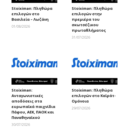
Stoiximan: Πληθώρα
Stoiximan: Πληθώρα
επιλογών στο
επιλογών στην
Βασιλεία – Λωζάνη
πρεμιέρα του
σκωτσέζικου
01/08/2026
πρωταθλήματος
Larnakaonline
31/07/2026
Larnakaonline
Stoiximan:
Stoiximan: Πληθώρα
Ανταγωνιστικές
επιλογών στο Καϊράτ-
αποδόσεις στα
Ομόνοια
ευρωπαϊκά παιχνίδια
29/07/2026
Πάφου, ΑΕΚ, ΠΑΟΚ και
Larnakaonline
Παναθηναϊκού
30/07/2026
Larnakaonline