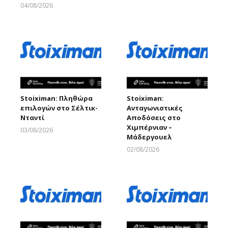
Larnakaonline
04/08/2026
Larnakaonline
Stoiximan: Πληθώρα
Stoiximan:
επιλογών στο Σέλτικ-
Ανταγωνιστικές
Νταντί
Αποδόσεις στο
Χιμπέρνιαν –
03/08/2026
Μάδεργουελ
Larnakaonline
02/08/2026
Larnakaonline