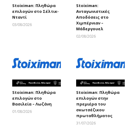
Stoiximan: Πληθώρα
Stoiximan:
επιλογών στο Σέλτικ-
Ανταγωνιστικές
Νταντί
Αποδόσεις στο
Χιμπέρνιαν –
03/08/2026
Μάδεργουελ
Larnakaonline
02/08/2026
Larnakaonline
Stoiximan: Πληθώρα
Stoiximan: Πληθώρα
επιλογών στο
επιλογών στην
Βασιλεία – Λωζάνη
πρεμιέρα του
σκωτσέζικου
01/08/2026
πρωταθλήματος
Larnakaonline
31/07/2026
Larnakaonline