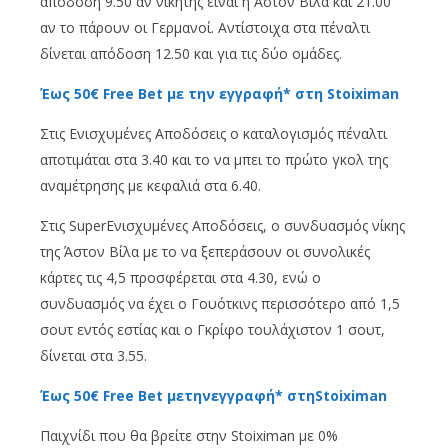
απόδοση 9.50 αν νικητής είναι η Άστον Βίλα και 21.00
αν το πάρουν οι Γερμανοί. Αντίστοιχα στα πέναλτι
δίνεται απόδοση 12.50 και για τις δύο ομάδες.
Έως 50€ Free Bet με την εγγραφή* στη Stoiximan
Στις Ενισχυμένες Αποδόσεις ο καταλογισμός πέναλτι
αποτιμάται στα 3.40 και το να μπει το πρώτο γκολ της
αναμέτρησης με κεφαλιά στα 6.40.
Στις SuperΕνισχυμένες Αποδόσεις, ο συνδυασμός νίκης
της Άστον Βίλα με το να ξεπεράσουν οι συνολικές
κάρτες τις 4,5 προσφέρεται στα 4.30, ενώ ο
συνδυασμός να έχει ο Γουότκινς περισσότερο από 1,5
σουτ εντός εστίας και ο Γκρίφο τουλάχιστον 1 σουτ,
δίνεται στα 3.55.
Έως 50€ Free Bet μετηνεγγραφή* στηStoiximan
Παιχνίδι που θα βρείτε στην Stoiximan με 0%