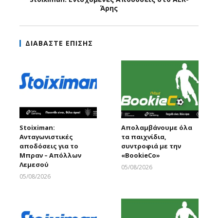
Άρης
ΔΙΑΒΑΣΤΕ ΕΠΙΣΗΣ
Stoiximan:
Απολαμβάνουμε όλα
Ανταγωνιστικές
τα παιχνίδια,
αποδόσεις για το
συντροφιά με την
Μπραν – Απόλλων
«ΒοοkieCo»
Λεμεσού
05/08/2026
Larnakaonline
05/08/2026
Larnakaonline