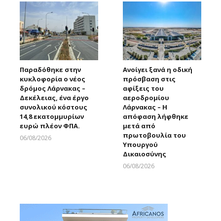
Παραδόθηκε στην
Ανοίγει ξανά η οδική
κυκλοφορία ο νέος
πρόσβαση στις
δρόμος Λάρνακας –
αφίξεις του
Δεκέλειας, ένα έργο
αεροδρομίου
συνολικού κόστους
Λάρνακας – Η
14,8 εκατομμυρίων
απόφαση λήφθηκε
ευρώ πλέον ΦΠΑ.
μετά από
πρωτοβουλία του
06/08/2026
Υπουργού
Larnakaonline
Δικαιοσύνης
06/08/2026
Larnakaonline