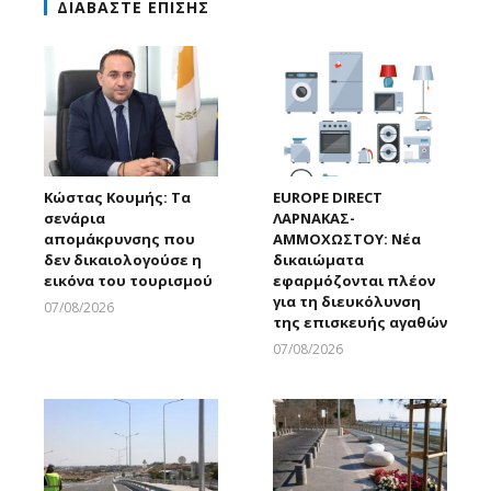
ΔΙΑΒΑΣΤΕ ΕΠΙΣΗΣ
Κώστας Κουμής: Τα
EUROPE DIRECT
σενάρια
ΛΑΡΝΑΚΑΣ-
απομάκρυνσης που
ΑΜΜΟΧΩΣΤΟΥ: Νέα
δεν δικαιολογούσε η
δικαιώματα
εικόνα του τουρισμού
εφαρμόζονται πλέον
για τη διευκόλυνση
07/08/2026
της επισκευής αγαθών
Larnakaonline
07/08/2026
Larnakaonline