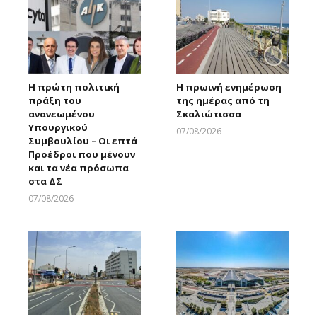
Η πρώτη πολιτική
Η πρωινή ενημέρωση
πράξη του
της ημέρας από τη
ανανεωμένου
Σκαλιώτισσα
Υπουργικού
07/08/2026
Συμβουλίου – Οι επτά
Larnakaonline
Προέδροι που μένουν
και τα νέα πρόσωπα
στα ΔΣ
07/08/2026
Larnakaonline