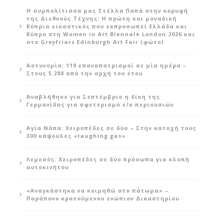
Η συμπολίτισσα μας Στέλλα Παπά στην κορυφή
της Διεθνούς Τέχνης: Η πρώτη και μοναδική
Κύπρια εικαστικός που εκπροσωπεί Ελλάδα και
Κύπρο στη Women in Art Biennale London 2026 και
στο Greyfriars Edinburgh Art Fair (φώτο)
Αστυνομία: 119 επαναπατρισμοί σε μία ημέρα –
Στους 5.288 από την αρχή του έτου
Αναβλήθηκε για Σεπτέμβριο η δίκη της
Γερμανίδας για σφετερισμό ε/κ περιουσιών
Αγία Νάπα: Χειροπέδες σε δύο – Στην κατοχή τους
300 κάψουλες «laughing gas»
Λεμεσός: Χειροπέδες σε δύο πρόσωπα για κλοπή
αυτοκινήτου
«Αναγκάστηκα να κοιμηθώ στο πάτωμα» –
Παράπονο κρατούμενου ενώπιον Δικαστηρίου