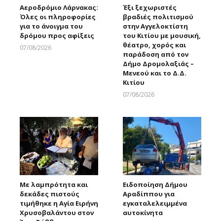
Αεροδρόμιο Λάρνακας:
Έξι ξεχωριστές
Όλες οι πληροφορίες
βραδιές πολιτισμού
για το άνοιγμα του
στην Αγγελοκτίστη
δρόμου προς αφίξεις
του Κιτίου με μουσική,
θέατρο, χορός και
07/08/2026
παράδοση από τον
Larnakaonline
Δήμο Δρομολαξιάς –
Μενεού και το Δ.Δ.
Κιτίου
07/08/2026
Larnakaonline
Με λαμπρότητα και
Ειδοποίηση Δήμου
δεκάδες πιστούς
Αραδίππου για
τιμήθηκε η Αγία Ειρήνη
εγκαταλελειμμένα
Χρυσοβαλάντου στον
αυτοκίνητα