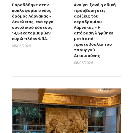
Παραδόθηκε στην
Ανοίγει ξανά η οδική
κυκλοφορία ο νέος
πρόσβαση στις
δρόμος Λάρνακας –
αφίξεις του
Δεκέλειας, ένα έργο
αεροδρομίου
συνολικού κόστους
Λάρνακας – Η
14,8 εκατομμυρίων
απόφαση λήφθηκε
ευρώ πλέον ΦΠΑ.
μετά από
πρωτοβουλία του
06/08/2026
Υπουργού
Larnakaonline
Δικαιοσύνης
06/08/2026
Larnakaonline