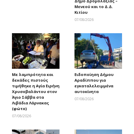
Δήμο Δρομολαξιάς –
Μενεού και το Δ.Δ.
Κιτίου
07/08/2026
Larnakaonline
Με λαμπρότητα και
Ειδοποίηση Δήμου
δεκάδες πιστούς
Αραδίππου για
τιμήθηκε η Αγία Ειρήνη
εγκαταλελειμμένα
Χρυσοβαλάντου στον
αυτοκίνητα
Άγιο Σάββα στα
07/08/2026
Λιβάδια Λάρνακας
Larnakaonline
(φώτο)
07/08/2026
Larnakaonline