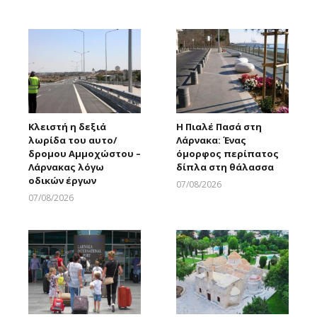
Larnakaonline
Κλειστή η δεξιά
Η Πιαλέ Πασά στη
λωρίδα του αυτο/
Λάρνακα: Ένας
δρομου Αμμοχώστου –
όμορφος περίπατος
Λάρνακας λόγω
δίπλα στη θάλασσα
οδικών έργων
07/08/2026
Larnakaonline
07/08/2026
Larnakaonline