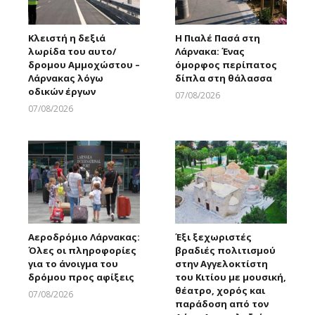
Κλειστή η δεξιά
Η Πιαλέ Πασά στη
λωρίδα του αυτο/
Λάρνακα: Ένας
δρομου Αμμοχώστου –
όμορφος περίπατος
Λάρνακας λόγω
δίπλα στη θάλασσα
οδικών έργων
07/08/2026
Larnakaonline
07/08/2026
Larnakaonline
Αεροδρόμιο Λάρνακας:
Έξι ξεχωριστές
Όλες οι πληροφορίες
βραδιές πολιτισμού
για το άνοιγμα του
στην Αγγελοκτίστη
δρόμου προς αφίξεις
του Κιτίου με μουσική,
θέατρο, χορός και
07/08/2026
παράδοση από τον
Larnakaonline