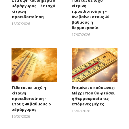
Στα ύψη και σήμερα ο
Τίθεται σε ισχύ
υδράργυρος – Σε ισχύ
κίτρινη
κίτρινη
προειδοποίηση –
προειδοποίηση
Ανεβαίνει στους 40
βαθμούς η
18/07/2026
θερμοκρασία
Larnakaonline
17/07/2026
Larnakaonline
Τίθεται σε ισχύ η
Επιμένει ο καύσωνας:
κίτρινη
Μέχρι που θα φτάσει
προειδοποίηση –
η θερμοκρασία τις
Στους 40 βαθμούς ο
επόμενες μέρες
υδράργυρος
15/07/2026
Larnakaonline
16/07/2026
Larnakaonline