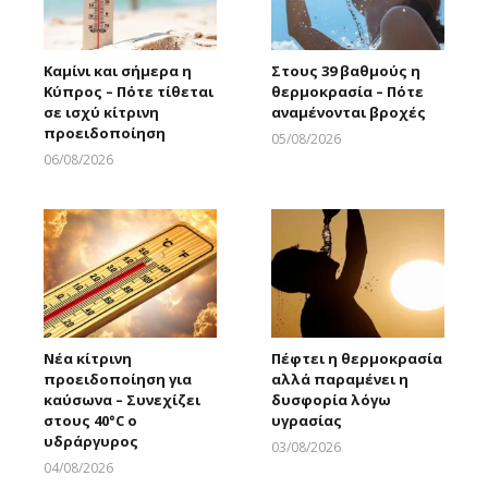
Καμίνι και σήμερα η
Στους 39 βαθμούς η
Κύπρος – Πότε τίθεται
θερμοκρασία – Πότε
σε ισχύ κίτρινη
αναμένονται βροχές
προειδοποίηση
05/08/2026
Larnakaonline
06/08/2026
Larnakaonline
Νέα κίτρινη
Πέφτει η θερμοκρασία
προειδοποίηση για
αλλά παραμένει η
καύσωνα – Συνεχίζει
δυσφορία λόγω
στους 40°C ο
υγρασίας
υδράργυρος
03/08/2026
Larnakaonline
04/08/2026
Larnakaonline