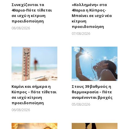
Συνεχίζονται τα
«Κολλημένη» στα
40αρια-Πότε τίθεται
40αρια η Κύπρος-
σε ισχύ η κίτρινη
Μπαίνει σε ισχύ νέα
προειδοποίηση
κίτρινη
προειδοποίηση
08/08/2026
Larnakaonline
07/08/2026
Larnakaonline
Καμίνι και σήμερα η
Στους 39 βαθμούς η
Κύπρος – Πότε τίθεται
θερμοκρασία – Πότε
σε ισχύ κίτρινη
αναμένονται βροχές
προειδοποίηση
05/08/2026
Larnakaonline
06/08/2026
Larnakaonline