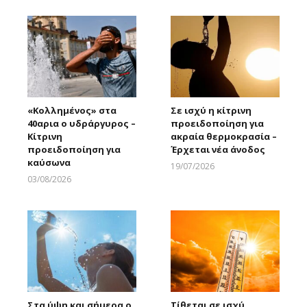
«Κολλημένος» στα
Σε ισχύ η κίτρινη
40αρια ο υδράργυρος –
προειδοποίηση για
Κίτρινη
ακραία θερμοκρασία –
προειδοποίηση για
Έρχεται νέα άνοδος
καύσωνα
19/07/2026
Larnakaonline
03/08/2026
Larnakaonline
Στα ύψη και σήμερα ο
Τίθεται σε ισχύ