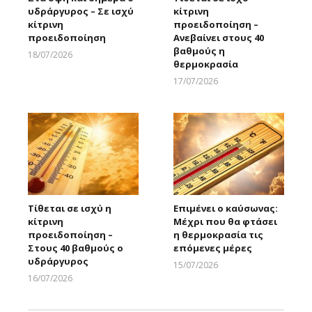
υδράργυρος – Σε ισχύ
κίτρινη
κίτρινη
προειδοποίηση –
προειδοποίηση
Ανεβαίνει στους 40
βαθμούς η
18/07/2026
θερμοκρασία
Larnakaonline
17/07/2026
Larnakaonline
Τίθεται σε ισχύ η
Επιμένει ο καύσωνας:
κίτρινη
Μέχρι που θα φτάσει
προειδοποίηση –
η θερμοκρασία τις
Στους 40 βαθμούς ο
επόμενες μέρες
υδράργυρος
15/07/2026
Larnakaonline
16/07/2026
Larnakaonline