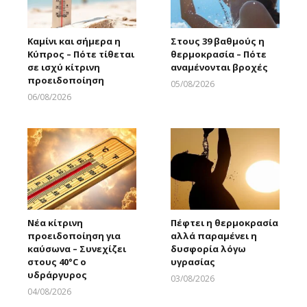
Καμίνι και σήμερα η
Στους 39 βαθμούς η
Κύπρος – Πότε τίθεται
θερμοκρασία – Πότε
σε ισχύ κίτρινη
αναμένονται βροχές
προειδοποίηση
05/08/2026
Larnakaonline
06/08/2026
Larnakaonline
Νέα κίτρινη
Πέφτει η θερμοκρασία
προειδοποίηση για
αλλά παραμένει η
καύσωνα – Συνεχίζει
δυσφορία λόγω
στους 40°C ο
υγρασίας
υδράργυρος
03/08/2026
Larnakaonline
04/08/2026
Larnakaonline