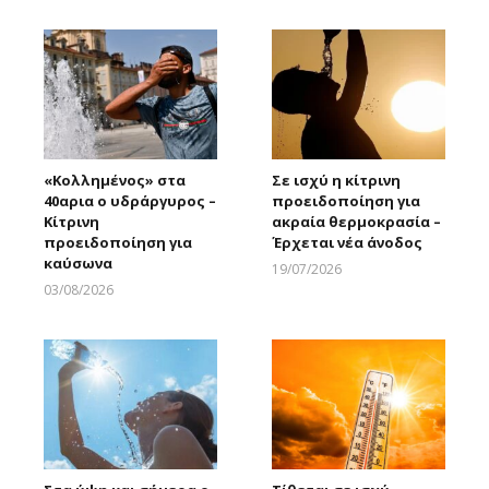
«Κολλημένος» στα
Σε ισχύ η κίτρινη
40αρια ο υδράργυρος –
προειδοποίηση για
Κίτρινη
ακραία θερμοκρασία –
προειδοποίηση για
Έρχεται νέα άνοδος
καύσωνα
19/07/2026
Larnakaonline
03/08/2026
Larnakaonline