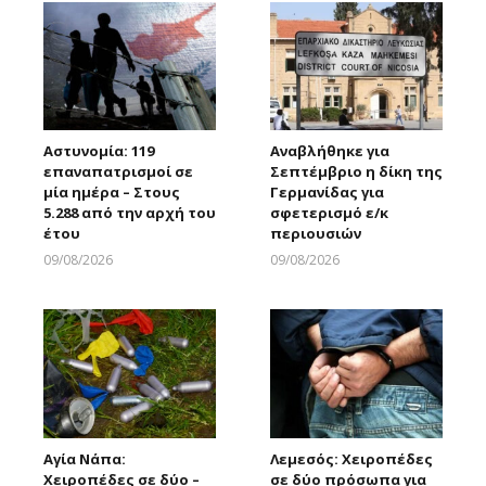
Αστυνομία: 119
Αναβλήθηκε για
επαναπατρισμοί σε
Σεπτέμβριο η δίκη της
μία ημέρα – Στους
Γερμανίδας για
5.288 από την αρχή του
σφετερισμό ε/κ
έτου
περιουσιών
09/08/2026
09/08/2026
Larnakaonline
Larnakaonline
Αγία Νάπα:
Λεμεσός: Χειροπέδες
Χειροπέδες σε δύο –
σε δύο πρόσωπα για