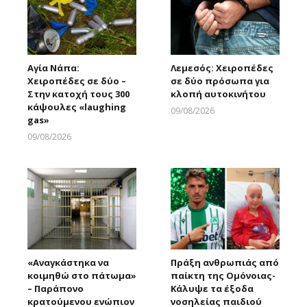
Αγία Νάπα:
Λεμεσός: Χειροπέδες
Χειροπέδες σε δύο –
σε δύο πρόσωπα για
Στην κατοχή τους 300
κλοπή αυτοκινήτου
κάψουλες «laughing
09/08/2026
gas»
Larnakaonline
09/08/2026
Larnakaonline
«Αναγκάστηκα να
Πράξη ανθρωπιάς από
κοιμηθώ στο πάτωμα»
παίκτη της Ομόνοιας-
– Παράπονο
Κάλυψε τα έξοδα
κρατούμενου ενώπιον
νοσηλείας παιδιού