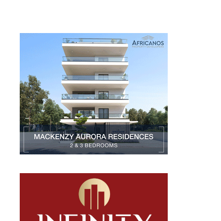
Larnakaonline