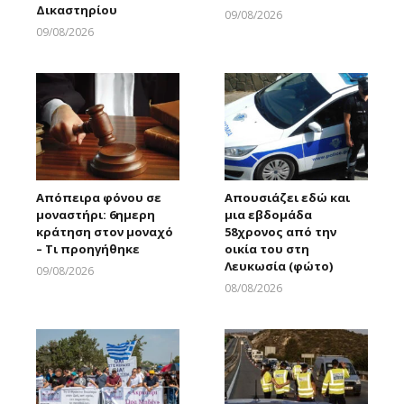
Δικαστηρίου
09/08/2026
Larnakaonline
09/08/2026
Larnakaonline
Απόπειρα φόνου σε
Απουσιάζει εδώ και
μοναστήρι: 6ημερη
μια εβδομάδα
κράτηση στον μοναχό
58χρονος από την
– Τι προηγήθηκε
οικία του στη
Λευκωσία (φώτο)
09/08/2026
Larnakaonline
08/08/2026
Larnakaonline