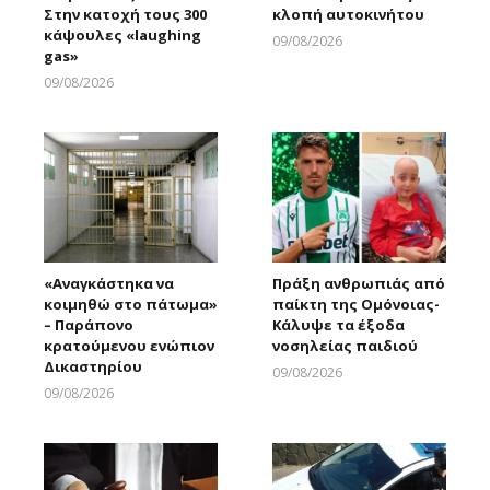
Στην κατοχή τους 300
κλοπή αυτοκινήτου
κάψουλες «laughing
09/08/2026
gas»
Larnakaonline
09/08/2026
Larnakaonline
«Αναγκάστηκα να
Πράξη ανθρωπιάς από
κοιμηθώ στο πάτωμα»
παίκτη της Ομόνοιας-
– Παράπονο
Κάλυψε τα έξοδα
κρατούμενου ενώπιον
νοσηλείας παιδιού
Δικαστηρίου
09/08/2026
Larnakaonline
09/08/2026
Larnakaonline