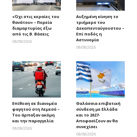
«Όχι στις κεραίες του
Αυξημένη κίνηση το
θανάτου» – Πορεία
τριήμερο του
διαμαρτυρίας έξω
Δεκαπενταύγουστου –
από τις Β. Βάσεις
Επί ποδός η
Αστυνομία
08/08/2026
Larnakaonline
08/08/2026
Larnakaonline
Επίθεση σε διανομέα
Θαλάσσια επιβατική
φαγητού στη Λεμεσό –
σύνδεση με Ελλάδα
Του άρπαξαν ακόμη
και το 2027-
και την παραγγελία
Αποφασίζουν αν θα
συνεχίσει
08/08/2026
Larnakaonline
08/08/2026