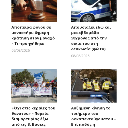
Απόπειρα φόνου σε
Απουσιάζει εδώ και
μοναστήρι: 6ημερη
μια εβδομάδα
κράτηση στον μοναχό
58χρονος από την
– Τι προηγήθηκε
οικία του στη
Λευκωσία (φώτο)
09/08/2026
Larnakaonline
08/08/2026
Larnakaonline
«Όχι στις κεραίες του
Αυξημένη κίνηση το
θανάτου» – Πορεία
τριήμερο του
διαμαρτυρίας έξω
Δεκαπενταύγουστου –
από τις Β. Βάσεις
Επί ποδός η