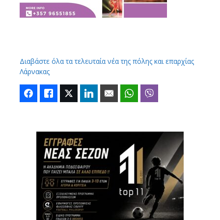
Διαβάστε όλα τα τελευταία νέα της πόλης και επαρχίας
Λάρνακας
Facebook
Like
Twitter
LinkedIn
Email
WhatsApp
Viber