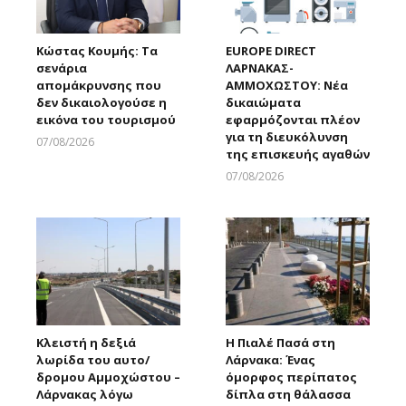
Κώστας Κουμής: Τα
EUROPE DIRECT
σενάρια
ΛΑΡΝΑΚΑΣ-
απομάκρυνσης που
ΑΜΜΟΧΩΣΤΟΥ: Νέα
δεν δικαιολογούσε η
δικαιώματα
εικόνα του τουρισμού
εφαρμόζονται πλέον
για τη διευκόλυνση
07/08/2026
της επισκευής αγαθών
Larnakaonline
07/08/2026
Larnakaonline
Κλειστή η δεξιά
Η Πιαλέ Πασά στη
λωρίδα του αυτο/
Λάρνακα: Ένας
δρομου Αμμοχώστου –
όμορφος περίπατος
Λάρνακας λόγω
δίπλα στη θάλασσα