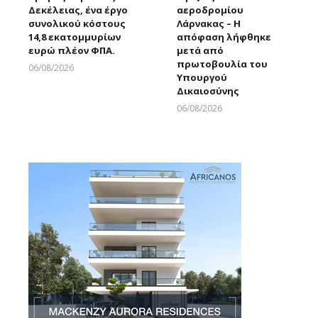
Δεκέλειας, ένα έργο
αεροδρομίου
συνολικού κόστους
Λάρνακας – Η
14,8 εκατομμυρίων
απόφαση λήφθηκε
ευρώ πλέον ΦΠΑ.
μετά από
πρωτοβουλία του
06/08/2026
Υπουργού
Larnakaonline
Δικαιοσύνης
06/08/2026
Larnakaonline