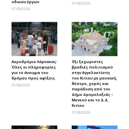
οδικών έργων
07/08/2026
Larnakaonline
07/08/2026
Larnakaonline
Αεροδρόμιο Λάρνακας:
Έξι ξεχωριστές
Όλες οι πληροφορίες
βραδιές πολιτισμού
για το άνοιγμα του
στην Αγγελοκτίστη
δρόμου προς αφίξεις
του Κιτίου με μουσική,
θέατρο, χορός και
07/08/2026
παράδοση από τον
Larnakaonline
Δήμο Δρομολαξιάς –
Μενεού και το Δ.Δ.
Κιτίου
07/08/2026
Larnakaonline