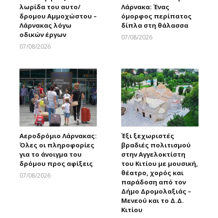
λωρίδα του αυτο/
Λάρνακα: Ένας
δρομου Αμμοχώστου –
όμορφος περίπατος
Λάρνακας λόγω
δίπλα στη θάλασσα
οδικών έργων
07/08/2026
Larnakaonline
07/08/2026
Larnakaonline
Αεροδρόμιο Λάρνακας:
Έξι ξεχωριστές
Όλες οι πληροφορίες
βραδιές πολιτισμού
για το άνοιγμα του
στην Αγγελοκτίστη
δρόμου προς αφίξεις
του Κιτίου με μουσική,
θέατρο, χορός και
07/08/2026
παράδοση από τον
Larnakaonline
Δήμο Δρομολαξιάς –
Μενεού και το Δ.Δ.
Κιτίου