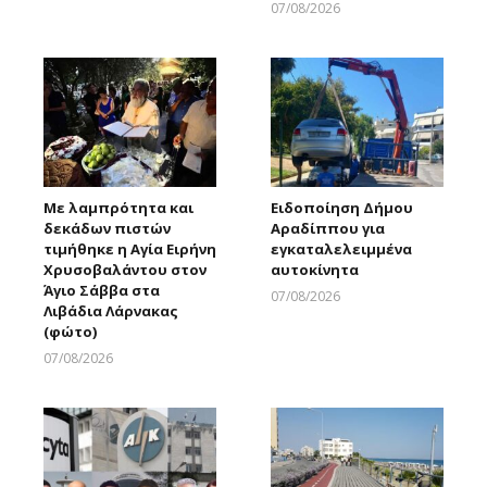
07/08/2026
Larnakaonline
Με λαμπρότητα και
Ειδοποίηση Δήμου
δεκάδων πιστών
Αραδίππου για
τιμήθηκε η Αγία Ειρήνη
εγκαταλελειμμένα
Χρυσοβαλάντου στον
αυτοκίνητα
Άγιο Σάββα στα
07/08/2026
Λιβάδια Λάρνακας
Larnakaonline
(φώτο)
07/08/2026
Larnakaonline