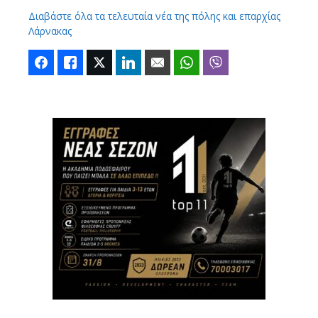
Διαβάστε όλα τα τελευταία νέα της πόλης και επαρχίας
Λάρνακας
Facebook
Like
Twitter
LinkedIn
Email
WhatsApp
Viber