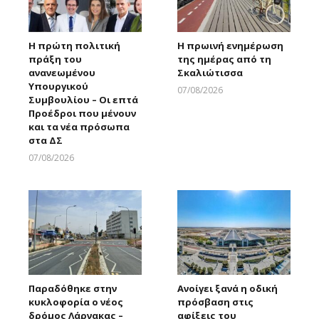
Η πρώτη πολιτική
Η πρωινή ενημέρωση
πράξη του
της ημέρας από τη
ανανεωμένου
Σκαλιώτισσα
Υπουργικού
07/08/2026
Συμβουλίου – Οι επτά
Larnakaonline
Προέδροι που μένουν
και τα νέα πρόσωπα
στα ΔΣ
07/08/2026
Larnakaonline
Παραδόθηκε στην
Ανοίγει ξανά η οδική
κυκλοφορία ο νέος
πρόσβαση στις
δρόμος Λάρνακας –
αφίξεις του