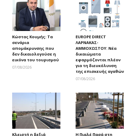
Κώστας Κουμής: Τα
EUROPE DIRECT
σενάρια
ΛΑΡΝΑΚΑΣ-
απομάκρυνσης που
ΑΜΜΟΧΩΣΤΟΥ: Νέα
δεν δικαιολογούσε η
δικαιώματα
εικόνα του τουρισμού
εφαρμόζονται πλέον
για τη διευκόλυνση
07/08/2026
της επισκευής αγαθών
Larnakaonline
07/08/2026
Larnakaonline
Κλειστή η δεξιά
Η Πιαλέ Πασά στη