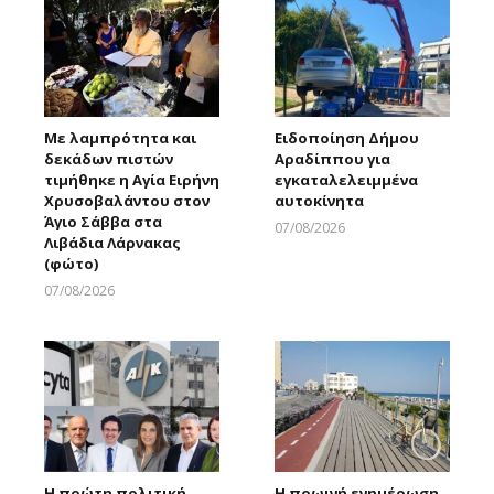
Με λαμπρότητα και
Ειδοποίηση Δήμου
δεκάδων πιστών
Αραδίππου για
τιμήθηκε η Αγία Ειρήνη
εγκαταλελειμμένα
Χρυσοβαλάντου στον
αυτοκίνητα
Άγιο Σάββα στα
07/08/2026
Λιβάδια Λάρνακας
Larnakaonline
(φώτο)
07/08/2026
Larnakaonline
Η πρώτη πολιτική
Η πρωινή ενημέρωση