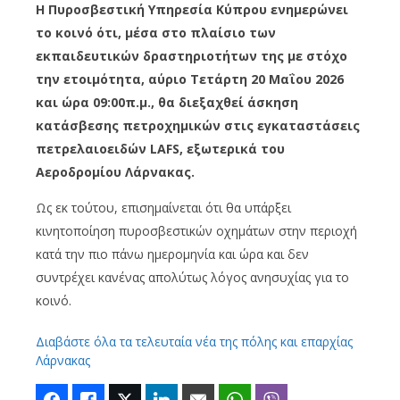
Η Πυροσβεστική Υπηρεσία Κύπρου ενημερώνει
το κοινό ότι, μέσα στο πλαίσιο των
εκπαιδευτικών δραστηριοτήτων της με στόχο
την ετοιμότητα, αύριο Τετάρτη 20 Μαΐου 2026
και ώρα 09:00π.μ., θα διεξαχθεί άσκηση
κατάσβεσης πετροχημικών στις εγκαταστάσεις
πετρελαιοειδών LAFS, εξωτερικά του
Αεροδρομίου Λάρνακας.
Ως εκ τούτου, επισημαίνεται ότι θα υπάρξει
κινητοποίηση πυροσβεστικών οχημάτων στην περιοχή
κατά την πιο πάνω ημερομηνία και ώρα και δεν
συντρέχει κανένας απολύτως λόγος ανησυχίας για το
κοινό.
Διαβάστε όλα τα τελευταία νέα της πόλης και επαρχίας
Λάρνακας
Facebook
Like
Twitter
LinkedIn
Email
WhatsApp
Viber