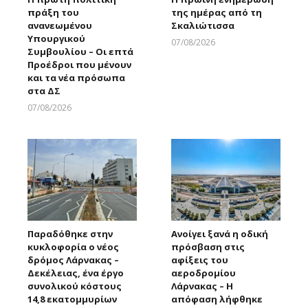
πράξη του
της ημέρας από τη
ανανεωμένου
Σκαλιώτισσα
Υπουργικού
07/08/2026
Συμβουλίου – Οι επτά
Larnakaonline
Προέδροι που μένουν
και τα νέα πρόσωπα
στα ΔΣ
07/08/2026
Larnakaonline
Παραδόθηκε στην
Ανοίγει ξανά η οδική
κυκλοφορία ο νέος
πρόσβαση στις
δρόμος Λάρνακας –
αφίξεις του
Δεκέλειας, ένα έργο
αεροδρομίου
συνολικού κόστους
Λάρνακας – Η
14,8 εκατομμυρίων
απόφαση λήφθηκε