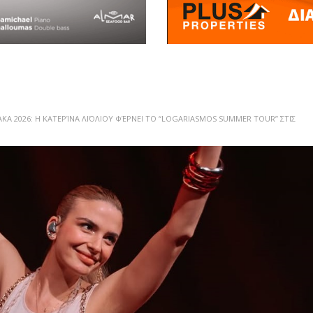
Α 2026: Η ΚΑΤΕΡΊΝΑ ΛΙΌΛΙΟΥ ΦΈΡΝΕΙ ΤΟ “LOGARIASMOS SUMMER TOUR” ΣΤΙΣ