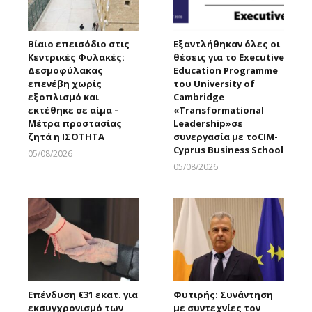
Βίαιο επεισόδιο στις
Εξαντλήθηκαν όλες οι
Κεντρικές Φυλακές:
θέσεις για το Executive
Δεσμοφύλακας
Education Programme
επενέβη χωρίς
του University of
εξοπλισμό και
Cambridge
εκτέθηκε σε αίμα –
«Transformational
Μέτρα προστασίας
Leadership»σε
ζητά η ΙΣΟΤΗΤΑ
συνεργασία με τοCIM-
Cyprus Business School
05/08/2026
Larnakaonline
05/08/2026
Larnakaonline
Επένδυση €31 εκατ. για
Φυτιρής: Συνάντηση
εκσυγχρονισμό των
με συντεχνίες τον