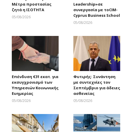
Μέτρα προστασίας
Leadership»σε
ζητά η ΙΣΟΤΗΤΑ
συνεργασία με τοCIM-
Cyprus Business School
05/08/2026
Larnakaonline
05/08/2026
Larnakaonline
Επένδυση €31 εκατ. για
Φυτιρής: Συνάντηση
εκσυγχρονισμό των
με συντεχνίες τον
Υπηρεσιών Κοινωνικής
Σεπτέμβριο για άδειες
Ευημερίας
ασθενείας
05/08/2026
05/08/2026
Larnakaonline
Larnakaonline