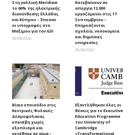
Στη γαλλική Meridiam
Κατεβαίνουν σε
το 66% της ηλεκτρικής
απεργία 12.000
διασύνδεσης Ελλάδας
εργαζόμενοι στις 17
και Κύπρου – Έπεσαν
Σεπτεμβρίου –
οι υπογραφές στο
Επηρεάζονται
Μαξίμου για τον GSI
σχολεία, νοσοκομεία
και δημόσιες
05/08/2026
υπηρεσίες
Larnakaonline
05/08/2026
Larnakaonline
Βίαιο επεισόδιο στις
Εξαντλήθηκαν όλες οι
Κεντρικές Φυλακές:
θέσεις για το Executive
Δεσμοφύλακας
Education Programme
επενέβη χωρίς
του University of
εξοπλισμό και
Cambridge
εκτέθηκε σε αίμα –
«Transformational