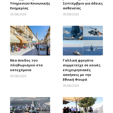
Υπηρεσιών Κοινωνικής
Σεπτέμβριο για άδειες
Ευημερίας
ασθενείας
05/08/2026
05/08/2026
Larnakaonline
Larnakaonline
Νέα άνοδος του
Γαλλική φρεγάτα
πληθωρισμού στα
συμμετείχε σε κοινές
κατεχόμενα
επιχειρησιακές
ασκήσεις με την
05/08/2026
Εθνική Φουρά
Larnakaonline
05/08/2026
Larnakaonline