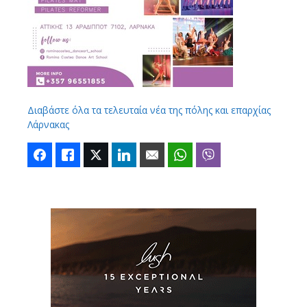
Διαβάστε όλα τα τελευταία νέα της πόλης και επαρχίας
Λάρνακας
Facebook
Like
Twitter
LinkedIn
Email
WhatsApp
Viber