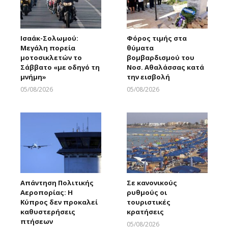
Ισαάκ-Σολωμού:
Φόρος τιμής στα
Μεγάλη πορεία
θύματα
μοτοσικλετών το
βομβαρδισμού του
Σάββατο «με οδηγό τη
Νοσ. Αθαλάσσας κατά
μνήμη»
την εισβολή
05/08/2026
05/08/2026
Larnakaonline
Larnakaonline
Απάντηση Πολιτικής
Σε κανονικούς
Αεροπορίας: Η
ρυθμούς οι
Κύπρος δεν προκαλεί
τουριστικές
καθυστερήσεις
κρατήσεις
πτήσεων
05/08/2026