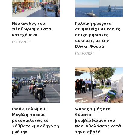
Νέα άνοδος του
Γαλλική φρεγάτα
πληθωρισμού στα
συμμετείχε σε κοινές
κατεχόμενα
επιχειρησιακές
ασκήσεις με την
05/08/2026
Εθνική Φουρά
Larnakaonline
05/08/2026
Larnakaonline
Ισαάκ-Σολωμού:
Φόρος τιμής στα
Μεγάλη πορεία
θύματα
μοτοσικλετών το
βομβαρδισμού του
Σάββατο «με οδηγό τη
Νοσ. Αθαλάσσας κατά
μνήμη»
την εισβολή