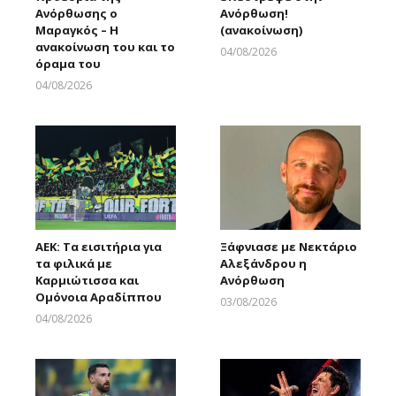
Ανόρθωσης ο
Ανόρθωση!
Μαραγκός – Η
(ανακοίνωση)
ανακοίνωση του και το
04/08/2026
όραμα του
Larnakaonline
04/08/2026
Larnakaonline
ΑΕΚ: Τα εισιτήρια για
Ξάφνιασε με Νεκτάριο
τα φιλικά με
Αλεξάνδρου η
Καρμιώτισσα και
Ανόρθωση
Ομόνοια Αραδίππου
03/08/2026
Larnakaonline
04/08/2026
Larnakaonline