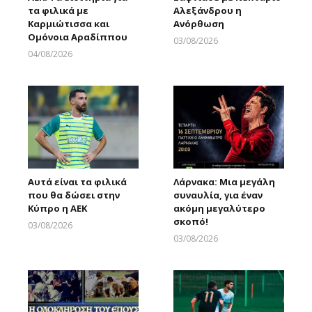
τα φιλικά με
Αλεξάνδρου η
Καρμιώτισσα και
Ανόρθωση
Ομόνοια Αραδίππου
03/08/2026
Larnakaonline
04/08/2026
Larnakaonline
Αυτά είναι τα φιλικά
Λάρνακα: Μια μεγάλη
που θα δώσει στην
συναυλία, για έναν
Κύπρο η ΑΕΚ
ακόμη μεγαλύτερο
σκοπό!
03/08/2026
Larnakaonline
03/08/2026
Larnakaonline