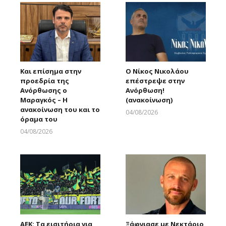
Και επίσημα στην
Ο Νίκος Νικολάου
προεδρία της
επέστρεψε στην
Ανόρθωσης ο
Ανόρθωση!
Μαραγκός – Η
(ανακοίνωση)
ανακοίνωση του και το
04/08/2026
όραμα του
Larnakaonline
04/08/2026
Larnakaonline
ΑΕΚ: Τα εισιτήρια για
Ξάφνιασε με Νεκτάριο