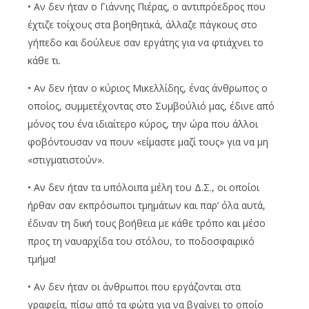
• Αν δεν ήταν ο Γιάννης Πιέρας, ο αντιπρόεδρος που
έχτιζε τοίχους στα βοηθητικά, άλλαζε πάγκους στο
γήπεδο και δούλευε σαν εργάτης για να φτιάχνει το
κάθε τι.
• Αν δεν ήταν ο κύριος Μικελλίδης, ένας άνθρωπος ο
οποίος, συμμετέχοντας στο Συμβούλιό μας, έδινε από
μόνος του ένα ιδιαίτερο κύρος, την ώρα που άλλοι
φοβόντουσαν να πουν «είμαστε μαζί τους» για να μη
«στιγματιστούν».
• Αν δεν ήταν τα υπόλοιπα μέλη του Δ.Σ., οι οποίοι
ήρθαν σαν εκπρόσωποι τμημάτων και παρ’ όλα αυτά,
έδιναν τη δική τους βοήθεια με κάθε τρόπο και μέσο
προς τη ναυαρχίδα του στόλου, το ποδοσφαιρικό
τμήμα!
• Αν δεν ήταν οι άνθρωποι που εργάζονται στα
γραφεία, πίσω από τα φώτα για να βγαίνει το οποίο