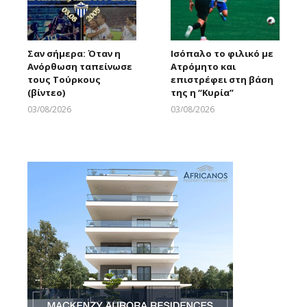
Σαν σήμερα: Όταν η
Ισόπαλο το φιλικό με
Ανόρθωση ταπείνωσε
Ατρόμητο και
τους Τούρκους
επιστρέφει στη βάση
(βίντεο)
της η “Κυρία”
03/08/2026
03/08/2026
Larnakaonline
Larnakaonline