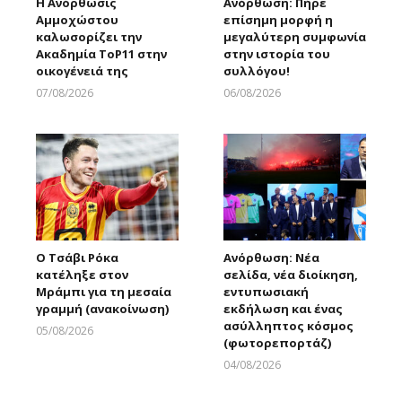
Η Ανόρθωσις
Ανόρθωση: Πήρε
Αμμοχώστου
επίσημη μορφή η
καλωσορίζει την
μεγαλύτερη συμφωνία
Ακαδημία ToP11 στην
στην ιστορία του
οικογένειά της
συλλόγου!
07/08/2026
06/08/2026
Larnakaonline
Larnakaonline
Ο Τσάβι Ρόκα
Ανόρθωση: Νέα
κατέληξε στον
σελίδα, νέα διοίκηση,
Μράμπι για τη μεσαία
εντυπωσιακή
γραμμή (ανακοίνωση)
εκδήλωση και ένας
ασύλληπτος κόσμος
05/08/2026
(φωτορεπορτάζ)
Larnakaonline
04/08/2026
Larnakaonline