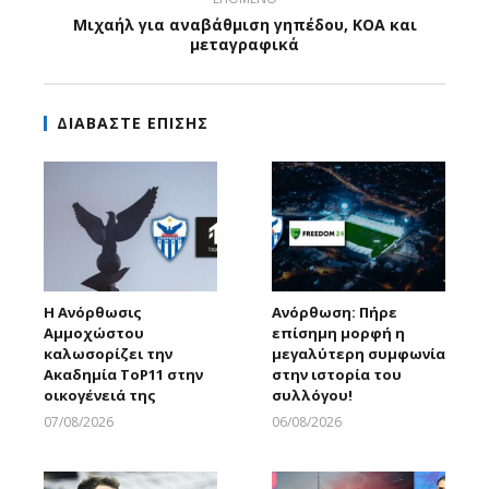
Μιχαήλ για αναβάθμιση γηπέδου, ΚΟΑ και
μεταγραφικά
ΔΙΑΒΑΣΤΕ ΕΠΙΣΗΣ
Η Ανόρθωσις
Ανόρθωση: Πήρε
Αμμοχώστου
επίσημη μορφή η
καλωσορίζει την
μεγαλύτερη συμφωνία
Ακαδημία ToP11 στην
στην ιστορία του
οικογένειά της
συλλόγου!
07/08/2026
06/08/2026
Larnakaonline
Larnakaonline