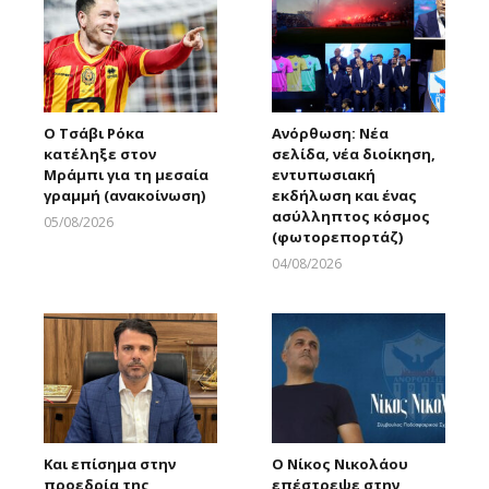
Ο Τσάβι Ρόκα
Ανόρθωση: Νέα
κατέληξε στον
σελίδα, νέα διοίκηση,
Μράμπι για τη μεσαία
εντυπωσιακή
γραμμή (ανακοίνωση)
εκδήλωση και ένας
ασύλληπτος κόσμος
05/08/2026
(φωτορεπορτάζ)
Larnakaonline
04/08/2026
Larnakaonline
Και επίσημα στην
Ο Νίκος Νικολάου
προεδρία της
επέστρεψε στην