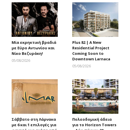
Μία εκρηκτική βραδιά
Plus 82 | A New
με Εύρο Αντωνίου και
Residential Project
Νίκο Βεζυράκη!
Coming Soon to
Downtown Larnaca
05/08/2026
Larnakaonline
05/08/2026
Larnakaonline
Σάββατο στη Λάρνακα
Πολεοδομική άδεια
με 6 και 1 επιλογές για
για το Horizon Towers