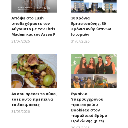
Απόψε στο Lush
30 Χρόνια
υποδεχόμαστε τον
Εμπιστοσύνης. 30
Αύγουστο με τον Chris
Χρόνια Ανθρώπινων
Madem και τον Arsen P
Ιστοριών
31/07/2026
31/07/2026
Larnakaonline
Larnakaonline
Αν σου αρέσει το σύκο,
Εγκαίνια
τότε αυτό πρέπει να
Υπερσύγχρονου
το δοκιμάσεις
πρακτορείου
BookieCo στον
31/07/2026
παραλιακό δρόμο
Larnakaonline
Ορόκλινης (pics)
30/07/2026