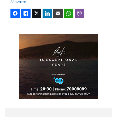
Λάρνακας
Facebook
Like
Twitter
LinkedIn
Email
WhatsApp
Viber