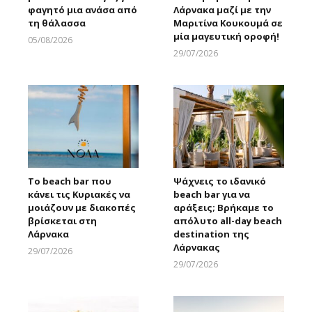
φαγητό μια ανάσα από
Λάρνακα μαζί με την
τη θάλασσα
Μαριτίνα Κουκουμά σε
μία μαγευτική οροφή!
05/08/2026
Larnakaonline
29/07/2026
Larnakaonline
Το beach bar που
Ψάχνεις το ιδανικό
κάνει τις Κυριακές να
beach bar για να
μοιάζουν με διακοπές
αράξεις; Βρήκαμε το
βρίσκεται στη
απόλυτο all-day beach
Λάρνακα
destination της
Λάρνακας
29/07/2026
Larnakaonline
29/07/2026
Larnakaonline