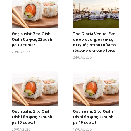
Θες sushi; Στο Oishi
The Gloria Venue: Εκεί
Oishi θα φας 22 sushi
όπου οι σημαντικές
με 10 ευρώ!
στιγμές αποκτούν το
ιδανικό σκηνικό (pics)
29/07/2026
Larnakaonline
24/07/2026
Larnakaonline
Θες sushi; Στο Oishi
Θες sushi; Στο Oishi
Oishi θα φας 22 sushi
Oishi θα φας 22 sushi
με 10 ευρώ!
με 10 ευρώ!
20/07/2026
13/07/2026