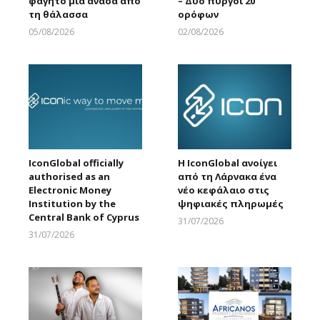
φαγητό μια ανάσα από
– Δύο πύργοι 20
τη θάλασσα
ορόφων
05/08/2026
02/08/2026
Larnakaonline
Larnakaonline
IconGlobal officially
Η IconGlobal ανοίγει
authorised as an
από τη Λάρνακα ένα
Electronic Money
νέο κεφάλαιο στις
Institution by the
ψηφιακές πληρωμές
Central Bank of Cyprus
31/07/2026
Larnakaonline
31/07/2026
Larnakaonline