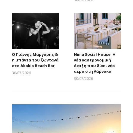
Larnakaonline
Ο Γιάννης Μαργάρης &
Nima Social House: Η
η μπάντα του ζωντανά
νέα γαστρονομική
στο Akakia Beach Bar
άφιξη που δίνει νέο
αέρα στη Λάρνακα
30/07/2026
Larnakaonline
30/07/2026
Larnakaonline