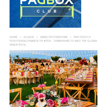
HOME
ΕΞΟΔΟΣ
ΕΜΕΙΣ ΠΡΟΤΕΙΝΟΥΜΕ
ΕΚΕΊ ΌΠΟΥ Η
ΠΟΛΥΤΈΛΕΙΑ ΣΥΝΑΝΤΆ ΤΗ ΦΎΣΗ… ΓΕΝΝΉΘΗΚΕ ΤΟ ΝΈΟ THE GLORIA
VENUE (PICS)