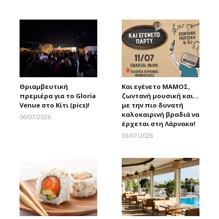
Larnakaonline
Larnakaonline
Θριαμβευτική
Και εγένετο ΜΑΜΟΣ,
πρεμιέρα για το Gloria
ζωντανή μουσική και…
Venue στο Κίτι (pics)!
με την πιο δυνατή
καλοκαιρινή βραδιά να
06/07/2026
έρχεται στη Λάρνακα!
Larnakaonline
03/07/2026
Larnakaonline