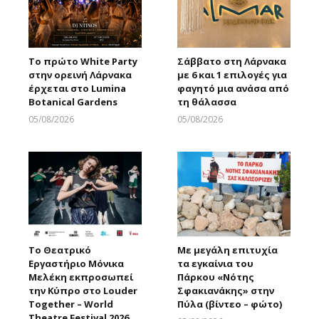
Το πρώτο White Party
Σάββατο στη Λάρνακα
στην ορεινή Λάρνακα
με 6 και 1 επιλογές για
έρχεται στο Lumina
φαγητό μια ανάσα από
Botanical Gardens
τη θάλασσα
05/08/2026
05/08/2026
Larnakaonline
Larnakaonline
Το Θεατρικό
Με μεγάλη επιτυχία
Εργαστήριο Μόνικα
τα εγκαίνια του
Μελέκη εκπροσωπεί
Πάρκου «Νότης
την Κύπρο στο Louder
Σφακιανάκης» στην
Together – World
Πύλα (βίντεο – φώτο)
Theatre Festival 2026