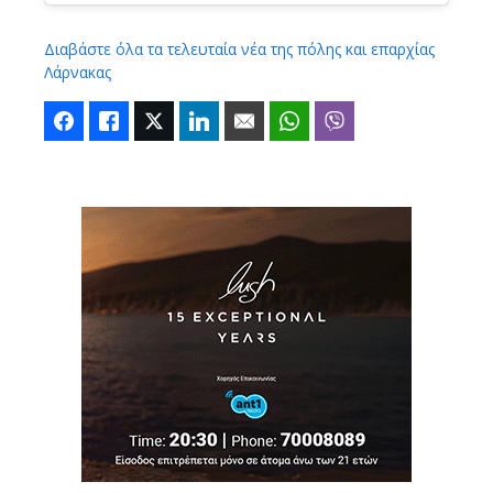
Διαβάστε όλα τα τελευταία νέα της πόλης και επαρχίας
Λάρνακας
Facebook
Like
Twitter
LinkedIn
Email
WhatsApp
Viber