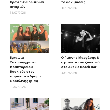
Χρόνια Ανθρώπινων
το δοκιμάσεις
Ιστοριών
31/07/2026
Larnakaonline
31/07/2026
Larnakaonline
Εγκαίνια
Ο Γιάννης Μαργάρης &
Υπερσύγχρονου
η μπάντα του ζωντανά
πρακτορείου
στο Akakia Beach Bar
BookieCo στον
30/07/2026
παραλιακό δρόμο
Larnakaonline
Ορόκλινης (pics)
30/07/2026
Larnakaonline