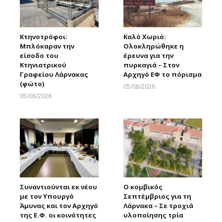
Κτηνοτρόφοι:
Καλό Χωριό:
Μπλόκαραν την
Ολοκληρώθηκε η
είσοδο του
έρευνα για την
Κτηνιατρικού
πυρκαγιά – Στον
Γραφείου Λάρνακας
Αρχηγό ΕΦ το πόρισμα
(φώτο)
05/08/2026
Larnakaonline
05/08/2026
Larnakaonline
Συναντιούνται εκ νέου
Ο κομβικός
με τον Υπουργό
Σεπτέμβριος για τη
Άμυνας και τον Αρχηγό
Λάρνακα – Σε τροχιά
της Ε.Φ. οι κοινότητες
υλοποίησης τρία