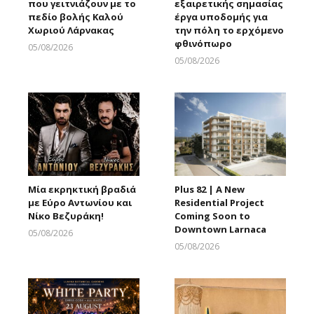
που γειτνιάζουν με το
εξαιρετικής σημασίας
πεδίο βολής Καλού
έργα υποδομής για
Χωριού Λάρνακας
την πόλη το ερχόμενο
φθινόπωρο
05/08/2026
Larnakaonline
05/08/2026
Larnakaonline
Μία εκρηκτική βραδιά
Plus 82 | A New
με Εύρο Αντωνίου και
Residential Project
Νίκο Βεζυράκη!
Coming Soon to
Downtown Larnaca
05/08/2026
Larnakaonline
05/08/2026
Larnakaonline