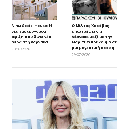
Nima Social House: Η
Ο Μίλτος Χαρόβας
νέα γαστρονομική
επιστρέφει στη
άφιξη που δίνει νέο
Λάρνακα μαζί με την
αέρα στη Λάρνακα
Μαριτίνα Κουκουμά σε
μία μαγευτική οροφή!
30/07/2026
Larnakaonline
29/07/2026
Larnakaonline