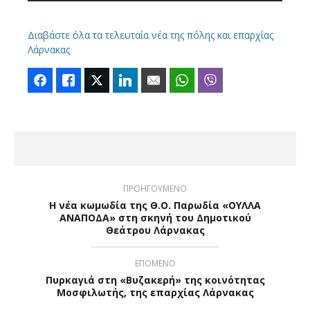
Διαβάστε όλα τα τελευταία νέα της πόλης και επαρχίας
Λάρνακας
Facebook
Like
Twitter
LinkedIn
Email
WhatsApp
Viber
ΠΡΟΗΓΟΥΜΕΝΟ
Η νέα κωμωδία της Θ.Ο. Παρωδία «OYΛΛΑ
ΑΝΑΠΟΔΑ» στη σκηνή του Δημοτικού
Θεάτρου Λάρνακας
ΕΠΟΜΕΝΟ
Πυρκαγιά στη «Βυζακερή» της κοινότητας
Μοσφιλωτής, της επαρχίας Λάρνακας