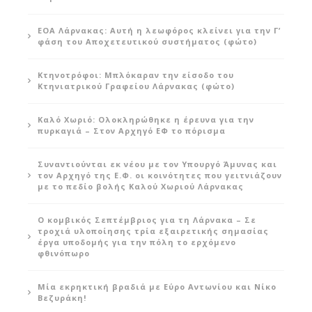
ΕΟΑ Λάρνακας: Αυτή η λεωφόρος κλείνει για την Γ’
φάση του Αποχετευτικού συστήματος (φώτο)
Κτηνοτρόφοι: Μπλόκαραν την είσοδο του
Κτηνιατρικού Γραφείου Λάρνακας (φώτο)
Καλό Χωριό: Ολοκληρώθηκε η έρευνα για την
πυρκαγιά – Στον Αρχηγό ΕΦ το πόρισμα
Συναντιούνται εκ νέου με τον Υπουργό Άμυνας και
τον Αρχηγό της Ε.Φ. οι κοινότητες που γειτνιάζουν
με το πεδίο βολής Καλού Χωριού Λάρνακας
Ο κομβικός Σεπτέμβριος για τη Λάρνακα – Σε
τροχιά υλοποίησης τρία εξαιρετικής σημασίας
έργα υποδομής για την πόλη το ερχόμενο
φθινόπωρο
Μία εκρηκτική βραδιά με Εύρο Αντωνίου και Νίκο
Βεζυράκη!