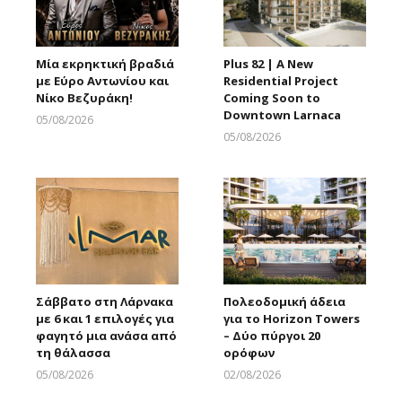
Μία εκρηκτική βραδιά
Plus 82 | A New
με Εύρο Αντωνίου και
Residential Project
Νίκο Βεζυράκη!
Coming Soon to
Downtown Larnaca
05/08/2026
Larnakaonline
05/08/2026
Larnakaonline
Σάββατο στη Λάρνακα
Πολεοδομική άδεια
με 6 και 1 επιλογές για
για το Horizon Towers
φαγητό μια ανάσα από
– Δύο πύργοι 20
τη θάλασσα
ορόφων
05/08/2026
02/08/2026
Larnakaonline
Larnakaonline