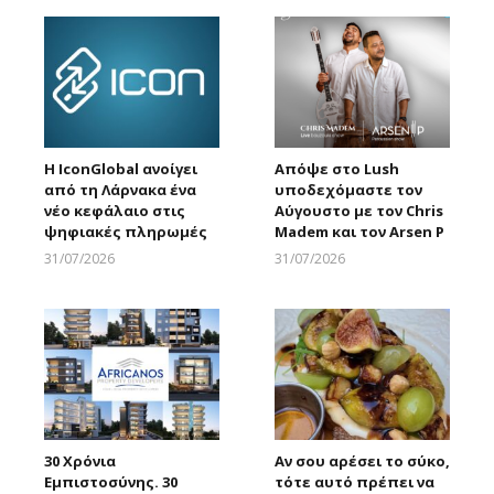
Η IconGlobal ανοίγει
Απόψε στο Lush
από τη Λάρνακα ένα
υποδεχόμαστε τον
νέο κεφάλαιο στις
Αύγουστο με τον Chris
ψηφιακές πληρωμές
Madem και τον Arsen P
31/07/2026
31/07/2026
Larnakaonline
Larnakaonline
30 Χρόνια
Αν σου αρέσει το σύκο,
Εμπιστοσύνης. 30
τότε αυτό πρέπει να