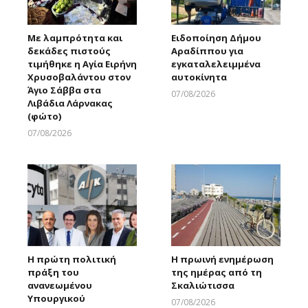
Με λαμπρότητα και
Ειδοποίηση Δήμου
δεκάδες πιστούς
Αραδίππου για
τιμήθηκε η Αγία Ειρήνη
εγκαταλελειμμένα
Χρυσοβαλάντου στον
αυτοκίνητα
Άγιο Σάββα στα
07/08/2026
Λιβάδια Λάρνακας
Larnakaonline
(φώτο)
07/08/2026
Larnakaonline
Η πρώτη πολιτική
Η πρωινή ενημέρωση
πράξη του
της ημέρας από τη
ανανεωμένου
Σκαλιώτισσα
Υπουργικού
07/08/2026