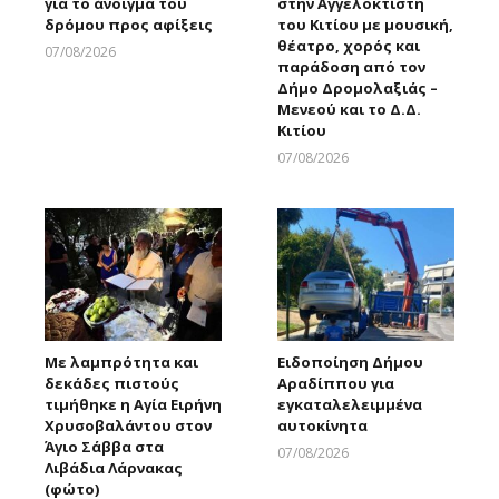
για το άνοιγμα του
στην Αγγελοκτίστη
δρόμου προς αφίξεις
του Κιτίου με μουσική,
θέατρο, χορός και
07/08/2026
παράδοση από τον
Larnakaonline
Δήμο Δρομολαξιάς –
Μενεού και το Δ.Δ.
Κιτίου
07/08/2026
Larnakaonline
Με λαμπρότητα και
Ειδοποίηση Δήμου
δεκάδες πιστούς
Αραδίππου για
τιμήθηκε η Αγία Ειρήνη
εγκαταλελειμμένα
Χρυσοβαλάντου στον
αυτοκίνητα
Άγιο Σάββα στα
07/08/2026
Λιβάδια Λάρνακας
Larnakaonline
(φώτο)