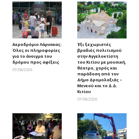
Αεροδρόμιο Λάρνακας:
Έξι ξεχωριστές
Όλες οι πληροφορίες
βραδιές πολιτισμού
για το άνοιγμα του
στην Αγγελοκτίστη
δρόμου προς αφίξεις
του Κιτίου με μουσική,
θέατρο, χορός και
07/08/2026
παράδοση από τον
Larnakaonline
Δήμο Δρομολαξιάς –
Μενεού και το Δ.Δ.
Κιτίου
07/08/2026
Larnakaonline