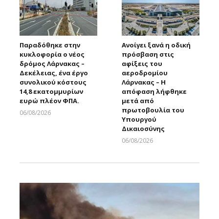
Παραδόθηκε στην
Ανοίγει ξανά η οδική
κυκλοφορία ο νέος
πρόσβαση στις
δρόμος Λάρνακας –
αφίξεις του
Δεκέλειας, ένα έργο
αεροδρομίου
συνολικού κόστους
Λάρνακας – Η
14,8 εκατομμυρίων
απόφαση λήφθηκε
ευρώ πλέον ΦΠΑ.
μετά από
πρωτοβουλία του
06/08/2026
Υπουργού
Larnakaonline
Δικαιοσύνης
06/08/2026
Larnakaonline