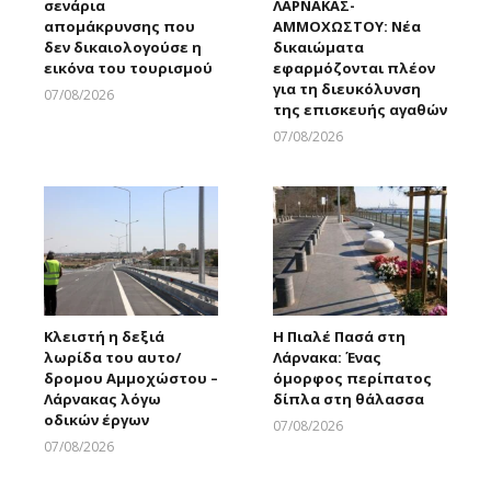
σενάρια
ΛΑΡΝΑΚΑΣ-
απομάκρυνσης που
ΑΜΜΟΧΩΣΤΟΥ: Νέα
δεν δικαιολογούσε η
δικαιώματα
εικόνα του τουρισμού
εφαρμόζονται πλέον
για τη διευκόλυνση
07/08/2026
της επισκευής αγαθών
Larnakaonline
07/08/2026
Larnakaonline
Κλειστή η δεξιά
Η Πιαλέ Πασά στη
λωρίδα του αυτο/
Λάρνακα: Ένας
δρομου Αμμοχώστου –
όμορφος περίπατος
Λάρνακας λόγω
δίπλα στη θάλασσα
οδικών έργων
07/08/2026
Larnakaonline
07/08/2026
Larnakaonline