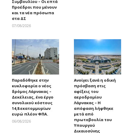
Συμβουλίου – Οι επτά
Larnakaonline
Προέδροι που μένουν
και τα νέα πρόσωπα
στα ΔΣ
07/08/2026
Larnakaonline
Παραδόθηκε στην
Ανοίγει ξανά η οδική
κυκλοφορία ο νέος
πρόσβαση στις
δρόμος Λάρνακας –
αφίξεις του
Δεκέλειας, ένα έργο
αεροδρομίου
συνολικού κόστους
Λάρνακας – Η
14,8 εκατομμυρίων
απόφαση λήφθηκε
ευρώ πλέον ΦΠΑ.
μετά από
πρωτοβουλία του
06/08/2026
Υπουργού
Larnakaonline
Δικαιοσύνης