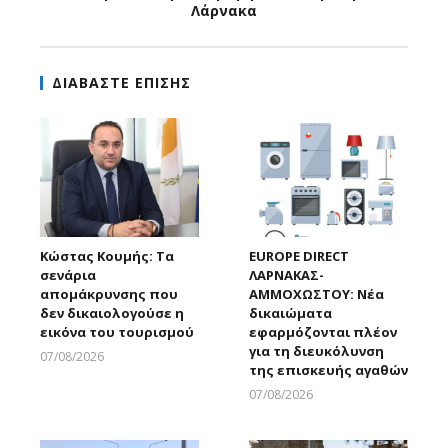
Λάρνακα
ΔΙΑΒΑΣΤΕ ΕΠΙΣΗΣ
Κώστας Κουμής: Τα
EUROPE DIRECT
σενάρια
ΛΑΡΝΑΚΑΣ-
απομάκρυνσης που
ΑΜΜΟΧΩΣΤΟΥ: Νέα
δεν δικαιολογούσε η
δικαιώματα
εικόνα του τουρισμού
εφαρμόζονται πλέον
για τη διευκόλυνση
07/08/2026
της επισκευής αγαθών
Larnakaonline
07/08/2026
Larnakaonline