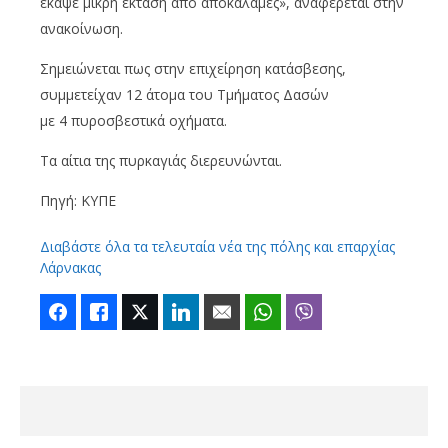
έκαψε μικρή έκταση από αποκαλάμες», αναφέρεται στην
ανακοίνωση.
Σημειώνεται πως στην επιχείρηση κατάσβεσης,
συμμετείχαν 12 άτομα του Τμήματος Δασών
με 4 πυροσβεστικά οχήματα.
Τα αίτια της πυρκαγιάς διερευνώνται.
Πηγή: ΚΥΠΕ
Διαβάστε όλα τα τελευταία νέα της πόλης και επαρχίας
Λάρνακας
Facebook
Like
Twitter
LinkedIn
Email
WhatsApp
Viber