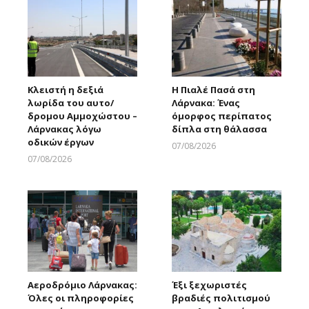
Κλειστή η δεξιά
Η Πιαλέ Πασά στη
λωρίδα του αυτο/
Λάρνακα: Ένας
δρομου Αμμοχώστου –
όμορφος περίπατος
Λάρνακας λόγω
δίπλα στη θάλασσα
οδικών έργων
07/08/2026
Larnakaonline
07/08/2026
Larnakaonline
Αεροδρόμιο Λάρνακας:
Έξι ξεχωριστές
Όλες οι πληροφορίες
βραδιές πολιτισμού