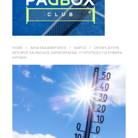
HOME
ΑΛΛΑ ΕΝΔΙΑΦΕΡΟΝΤΑ
ΚΑΙΡΟΣ
ΣΚΌΝΗ, ΙΣΧΥΡΆ
ΜΠΟΦΌΡ ΚΑΙ ΆΝΟΔΟΣ ΘΕΡΜΟΚΡΑΣΊΑΣ- H ΠΡΌΓΝΩΣΗ ΓΙΑ ΣΉΜΕΡΑ
ΚΥΡΙΑΚΉ