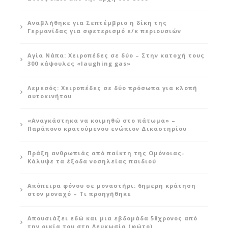
Αναβλήθηκε για Σεπτέμβριο η δίκη της
Γερμανίδας για σφετερισμό ε/κ περιουσιών
Αγία Νάπα: Χειροπέδες σε δύο – Στην κατοχή τους
300 κάψουλες «laughing gas»
Λεμεσός: Χειροπέδες σε δύο πρόσωπα για κλοπή
αυτοκινήτου
«Αναγκάστηκα να κοιμηθώ στο πάτωμα» –
Παράπονο κρατούμενου ενώπιον Δικαστηρίου
Πράξη ανθρωπιάς από παίκτη της Ομόνοιας-
Κάλυψε τα έξοδα νοσηλείας παιδιού
Απόπειρα φόνου σε μοναστήρι: 6ημερη κράτηση
στον μοναχό – Τι προηγήθηκε
Απουσιάζει εδώ και μια εβδομάδα 58χρονος από
την οικία του στη Λευκωσία (φώτο)