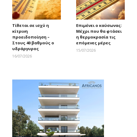
Τίθεται σε ισχύ η
Επιμένει ο καύσωνας:
κίτρινη
Μέχρι που θα φτάσει
προειδοποίηση –
η θερμοκρασία τις
Στους 40 βαθμούς ο
επόμενες μέρες
υδράργυρος
15/07/2026
Larnakaonline
16/07/2026
Larnakaonline