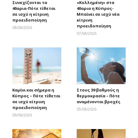
Συνεχίζονται τα
«Κολλημένη» στα
40αρια-Πότε τίθεται
40αρια η Κύπρος-
σε ισχύ η κίτρινη
Μπαίνει σε ισχύ νέα
προειδοποίηση
κίτρινη
προειδοποίηση
08/08/2026
Larnakaonline
07/08/2026
Larnakaonline
Καμίνι και σήμερα η
Στους 39 βαθμούς η
Κύπρος – Πότε τίθεται
θερμοκρασία – Πότε
σε ισχύ κίτρινη
αναμένονται βροχές
προειδοποίηση
05/08/2026
Larnakaonline
06/08/2026
Larnakaonline