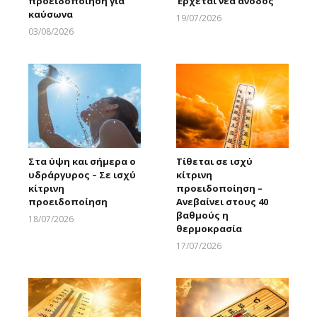
προειδοποίηση για
Έρχεται νέα άνοδος
καύσωνα
19/07/2026
Larnakaonline
03/08/2026
Larnakaonline
Στα ύψη και σήμερα ο
Τίθεται σε ισχύ
υδράργυρος – Σε ισχύ
κίτρινη
κίτρινη
προειδοποίηση –
προειδοποίηση
Ανεβαίνει στους 40
βαθμούς η
18/07/2026
θερμοκρασία
Larnakaonline
17/07/2026
Larnakaonline