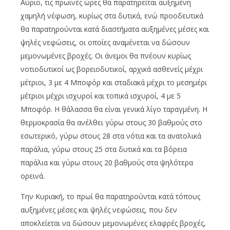
Αύριο, τις πρωινές ώρες θα παρατηρείται αυξημένη
χαμηλή νέφωση, κυρίως στα δυτικά, ενώ προοδευτικά
θα παρατηρούνται κατά διαστήματα αυξημένες μέσες και
ψηλές νεφώσεις, οι οποίες αναμένεται να δώσουν
μεμονωμένες βροχές. Οι άνεμοι θα πνέουν κυρίως
νοτιοδυτικοί ως βορειοδυτικοί, αρχικά ασθενείς μέχρι
μέτριοι, 3 με 4 Μποφόρ και σταδιακά μέχρι το μεσημέρι
μέτριοι μέχρι ισχυροί και τοπικά ισχυροί, 4 με 5
Μποφόρ. Η θάλασσα θα είναι γενικά λίγο ταραγμένη. Η
θερμοκρασία θα ανέλθει γύρω στους 30 βαθμούς στο
εσωτερικό, γύρω στους 28 στα νότια και τα ανατολικά
παράλια, γύρω στους 25 στα δυτικά και τα βόρεια
παράλια και γύρω στους 20 βαθμούς στα ψηλότερα
ορεινά.
Την Κυριακή, το πρωί θα παρατηρούνται κατά τόπους
αυξημένες μέσες και ψηλές νεφώσεις, που δεν
αποκλείεται να δώσουν μεμονωμένες ελαφρές βροχές,