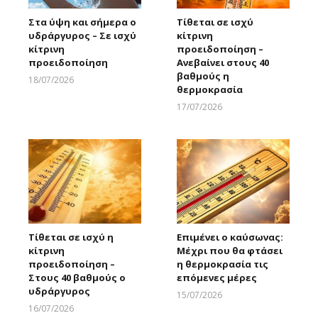
Στα ύψη και σήμερα ο
Τίθεται σε ισχύ
υδράργυρος – Σε ισχύ
κίτρινη
κίτρινη
προειδοποίηση –
προειδοποίηση
Ανεβαίνει στους 40
βαθμούς η
18/07/2026
θερμοκρασία
Larnakaonline
17/07/2026
Larnakaonline
Τίθεται σε ισχύ η
Επιμένει ο καύσωνας:
κίτρινη
Μέχρι που θα φτάσει
προειδοποίηση –
η θερμοκρασία τις
Στους 40 βαθμούς ο
επόμενες μέρες
υδράργυρος
15/07/2026
Larnakaonline
16/07/2026