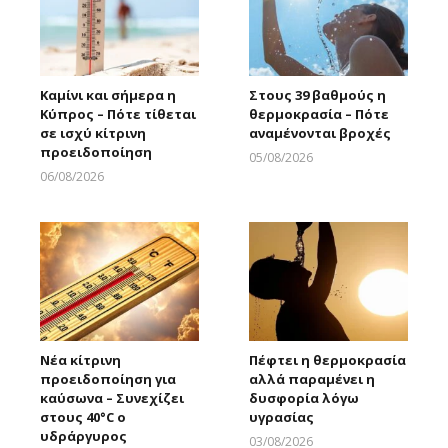
Καμίνι και σήμερα η
Στους 39 βαθμούς η
Κύπρος – Πότε τίθεται
θερμοκρασία – Πότε
σε ισχύ κίτρινη
αναμένονται βροχές
προειδοποίηση
05/08/2026
Larnakaonline
06/08/2026
Larnakaonline
Νέα κίτρινη
Πέφτει η θερμοκρασία
προειδοποίηση για
αλλά παραμένει η
καύσωνα – Συνεχίζει
δυσφορία λόγω
στους 40°C ο
υγρασίας
υδράργυρος
03/08/2026