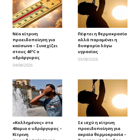
Νέα κίτρινη
Πέφτει η θερμοκρασία
προειδοποίηση για
αλλά παραμένει η
καύσωνα – Συνεχίζει
δυσφορία λόγω
στους 40°C ο
υγρασίας
υδράργυρος
03/08/2026
Larnakaonline
04/08/2026
Larnakaonline
«Κολλημένος» στα
Σε ισχύ η κίτρινη
40αρια ο υδράργυρος –
προειδοποίηση για
Κίτρινη
ακραία θερμοκρασία –