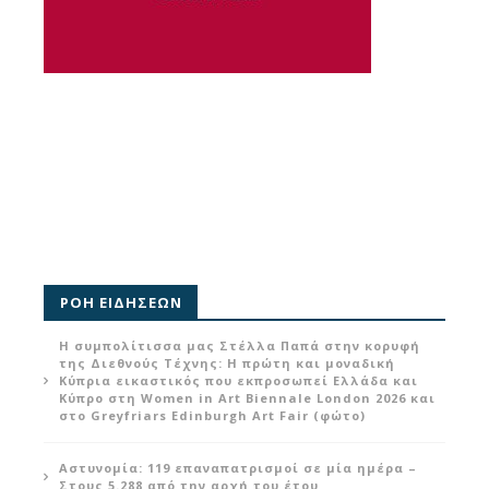
ΡΟΗ ΕΙΔΗΣΕΩΝ
Η συμπολίτισσα μας Στέλλα Παπά στην κορυφή
της Διεθνούς Τέχνης: Η πρώτη και μοναδική
Κύπρια εικαστικός που εκπροσωπεί Ελλάδα και
Κύπρο στη Women in Art Biennale London 2026 και
στο Greyfriars Edinburgh Art Fair (φώτο)
Αστυνομία: 119 επαναπατρισμοί σε μία ημέρα –
Στους 5.288 από την αρχή του έτου