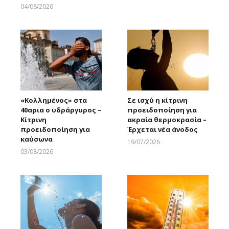
Larnakaonline
04/08/2026
Larnakaonline
«Κολλημένος» στα
Σε ισχύ η κίτρινη
40αρια ο υδράργυρος –
προειδοποίηση για
Κίτρινη
ακραία θερμοκρασία –
προειδοποίηση για
Έρχεται νέα άνοδος
καύσωνα
19/07/2026
Larnakaonline
03/08/2026
Larnakaonline