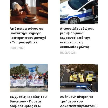
Απόπειρα φόνου σε
Απουσιάζει εδώ και
μοναστήρι: 6ημερη
μια εβδομάδα
κράτηση στον μοναχό
58χρονος από την
– Τι προηγήθηκε
οικία του στη
Λευκωσία (φώτο)
09/08/2026
Larnakaonline
08/08/2026
Larnakaonline
«Όχι στις κεραίες του
Αυξημένη κίνηση το
θανάτου» – Πορεία
τριήμερο του
διαμαρτυρίας έξω
Δεκαπενταύγουστου –