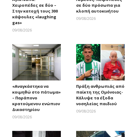
Χειροπέδες σε δύο –
σε δύο πρόσωπα για
Στην κατοχή τους 300
κλοπή αυτοκινήτου
κάψουλες «laughing
09/08/2026
gas»
Larnakaonline
09/08/2026
Larnakaonline
«Αναγκάστηκα να
Πράξη ανθρωπιάς από
κοιμηθώ στο πάτωμα»
παίκτη της Ομόνοιας-
– Παράπονο
Κάλυψε τα έξοδα
κρατούμενου ενώπιον
νοσηλείας παιδιού
Δικαστηρίου
09/08/2026
Larnakaonline
09/08/2026
Larnakaonline