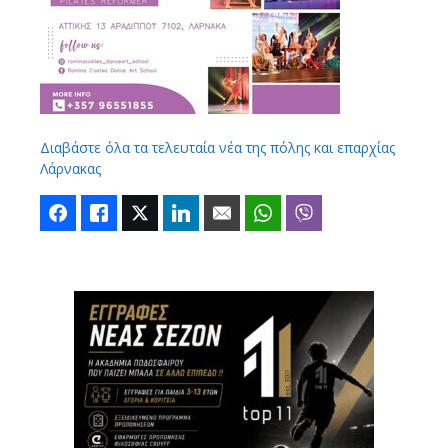
Διαβάστε όλα τα τελευταία νέα της πόλης και επαρχίας
Λάρνακας
Facebook
Like
Twitter
LinkedIn
Email
WhatsApp
Viber