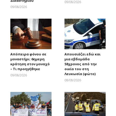
Δικαστηρίου
09/08/2026
Larnakaonline
09/08/2026
Larnakaonline
Απόπειρα φόνου σε
Απουσιάζει εδώ και
μοναστήρι: 6ημερη
μια εβδομάδα
κράτηση στον μοναχό
58χρονος από την
– Τι προηγήθηκε
οικία του στη
Λευκωσία (φώτο)
09/08/2026
Larnakaonline
08/08/2026
Larnakaonline