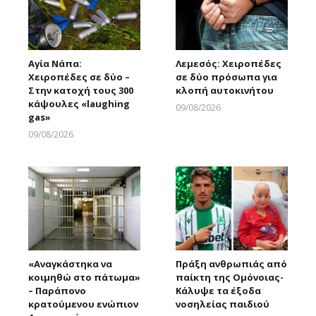
Αγία Νάπα:
Λεμεσός: Χειροπέδες
Χειροπέδες σε δύο –
σε δύο πρόσωπα για
Στην κατοχή τους 300
κλοπή αυτοκινήτου
κάψουλες «laughing
09/08/2026
gas»
Larnakaonline
09/08/2026
Larnakaonline
«Αναγκάστηκα να
Πράξη ανθρωπιάς από
κοιμηθώ στο πάτωμα»
παίκτη της Ομόνοιας-
– Παράπονο
Κάλυψε τα έξοδα
κρατούμενου ενώπιον
νοσηλείας παιδιού