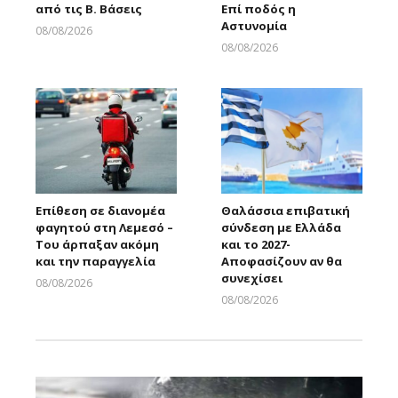
από τις Β. Βάσεις
Επί ποδός η
Αστυνομία
08/08/2026
Larnakaonline
08/08/2026
Larnakaonline
Επίθεση σε διανομέα
Θαλάσσια επιβατική
φαγητού στη Λεμεσό –
σύνδεση με Ελλάδα
Του άρπαξαν ακόμη
και το 2027-
και την παραγγελία
Αποφασίζουν αν θα
συνεχίσει
08/08/2026
Larnakaonline
08/08/2026
Larnakaonline