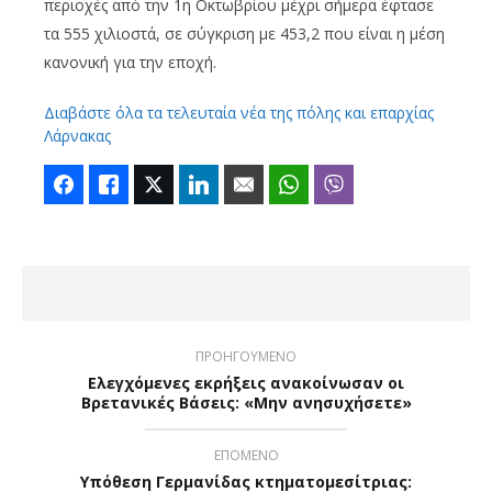
περιοχές από την 1η Οκτωβρίου μέχρι σήμερα έφτασε
τα 555 χιλιοστά, σε σύγκριση με 453,2 που είναι η μέση
κανονική για την εποχή.
Διαβάστε όλα τα τελευταία νέα της πόλης και επαρχίας
Λάρνακας
Facebook
Like
Twitter
LinkedIn
Email
WhatsApp
Viber
ΠΡΟΗΓΟΥΜΕΝΟ
Ελεγχόμενες εκρήξεις ανακοίνωσαν οι
Βρετανικές Βάσεις: «Μην ανησυχήσετε»
ΕΠΟΜΕΝΟ
Υπόθεση Γερμανίδας κτηματομεσίτριας: