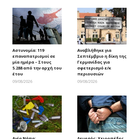
Αστυνομία: 119
Αναβλήθηκε για
επαναπατρισμοί σε
Σεπτέμβριο η δίκη της
μία ημέρα – Στους
Γερμανίδας για
5.288 από την αρχή του
σφετερισμό ε/κ
έτου
περιουσιών
09/08/2026
09/08/2026
Larnakaonline
Larnakaonline
Αγία Νάπα:
Λεμεσός: Χειροπέδες