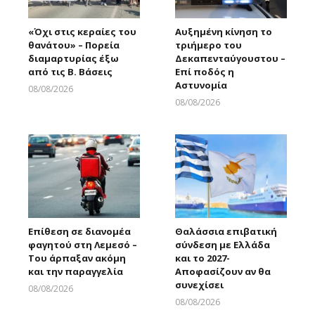
«Όχι στις κεραίες του
Αυξημένη κίνηση το
θανάτου» – Πορεία
τριήμερο του
διαμαρτυρίας έξω
Δεκαπενταύγουστου –
από τις Β. Βάσεις
Επί ποδός η
Αστυνομία
08/08/2026
Larnakaonline
08/08/2026
Larnakaonline
Επίθεση σε διανομέα
Θαλάσσια επιβατική
φαγητού στη Λεμεσό –
σύνδεση με Ελλάδα
Του άρπαξαν ακόμη
και το 2027-
και την παραγγελία
Αποφασίζουν αν θα
συνεχίσει
08/08/2026
Larnakaonline
08/08/2026
Larnakaonline