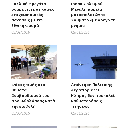
Γαλλική φρεγάτα
Ισαάκ-Σολωμού:
συμμετείχε σε κοινές
Μεγάλη πορεία
επιχειρησιακές
μοτοσικλετών το
ασκήσεις με την
Σάββατο «με οδηγό τη
Εθνική Φουρά
μνήμη»
05/08/2026
05/08/2026
Larnakaonline
Larnakaonline
Φόρος τιμής στα
Απάντηση Πολιτικής
θύματα
Αεροπορίας: Η
βομβαρδισμού του
Κύπρος δεν προκαλεί
Νοσ. Αθαλάσσας κατά
καθυστερήσεις
την εισβολή
πτήσεων
05/08/2026
05/08/2026
Larnakaonline
Larnakaonline