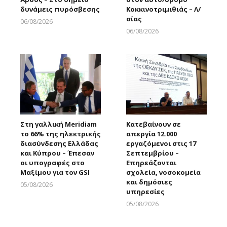
δυνάμεις πυρόσβεσης
Κοκκινοτριμιθιάς – Λ/
σίας
06/08/2026
Larnakaonline
06/08/2026
Larnakaonline
Στη γαλλική Meridiam
Κατεβαίνουν σε
το 66% της ηλεκτρικής
απεργία 12.000
διασύνδεσης Ελλάδας
εργαζόμενοι στις 17
και Κύπρου – Έπεσαν
Σεπτεμβρίου –
οι υπογραφές στο
Επηρεάζονται
Μαξίμου για τον GSI
σχολεία, νοσοκομεία
και δημόσιες
05/08/2026
υπηρεσίες
Larnakaonline
05/08/2026
Larnakaonline