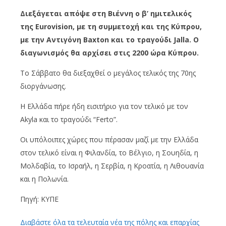
Διεξάγεται απόψε στη Βιέννη ο β’ ημιτελικός
της Eurovision, με τη συμμετοχή και της Κύπρου,
με την Αντιγόνη Baxton και το τραγούδι Jalla. Ο
διαγωνισμός θα αρχίσει στις 2200 ώρα Κύπρου.
Το Σάββατο θα διεξαχθεί ο μεγάλος τελικός της 70ης
διοργάνωσης.
Η Ελλάδα πήρε ήδη εισιτήριο για τον τελικό με τον
Akyla και το τραγούδι “Ferto”.
Οι υπόλοιπες χώρες που πέρασαν μαζί με την Ελλάδα
στον τελικό είναι η Φιλανδία, το Βέλγιο, η Σουηδία, η
Μολδαβία, το Ισραήλ, η Σερβία, η Κροατία, η Λιθουανία
και η Πολωνία.
Πηγή: ΚΥΠΕ
Διαβάστε όλα τα τελευταία νέα της πόλης και επαρχίας