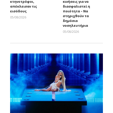
κτηνοτρόφοι,
κινήσεις για να
απέκλεισαν τις
διασφαλιστεί η
εισόδους
ποιότητα – Να
στηριχθούν τα
05/08/2026
δημόσια
Larnakaonline
νοσηλευτήρια
05/08/2026
Larnakaonline