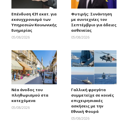
Επένδυση €31 εκατ. για
Φυτιρής: Συνάντηση
εκσυγχρονισμό των
με συντεχνίες τον
Υπηρεσιών Κοινωνικής
Σεπτέμβριο για άδειες
Ευημερίας
ασθενείας
05/08/2026
05/08/2026
Larnakaonline
Larnakaonline
Νέα άνοδος του
Γαλλική φρεγάτα
πληθωρισμού στα
συμμετείχε σε κοινές
κατεχόμενα
επιχειρησιακές
ασκήσεις με την
05/08/2026
Εθνική Φουρά
Larnakaonline
05/08/2026
Larnakaonline