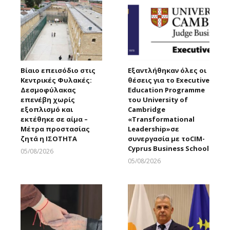
Βίαιο επεισόδιο στις
Εξαντλήθηκαν όλες οι
Κεντρικές Φυλακές:
θέσεις για το Executive
Δεσμοφύλακας
Education Programme
επενέβη χωρίς
του University of
εξοπλισμό και
Cambridge
εκτέθηκε σε αίμα –
«Transformational
Μέτρα προστασίας
Leadership»σε
ζητά η ΙΣΟΤΗΤΑ
συνεργασία με τοCIM-
Cyprus Business School
05/08/2026
Larnakaonline
05/08/2026
Larnakaonline