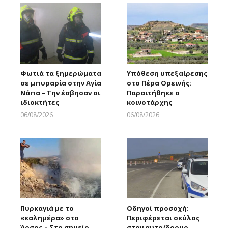
Φωτιά τα ξημερώματα
Υπόθεση υπεξαίρεσης
σε μπυραρία στην Αγία
στο Πέρα Ορεινής:
Νάπα – Την έσβησαν οι
Παραιτήθηκε ο
ιδιοκτήτες
κοινοτάρχης
06/08/2026
06/08/2026
Larnakaonline
Larnakaonline
Πυρκαγιά με το
Οδηγοί προσοχή:
«καλημέρα» στο
Περιφέρεται σκύλος
Άρσος – Στο σημείο
στον αυτο/δρομο