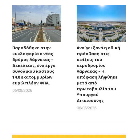
Παραδόθηκε στην
Ανοίγει ξανά η οδική
κυκλοφορία ο νέος
πρόσβαση στις
δρόμος Λάρνακας –
αφίξεις του
Δεκέλειας, ένα έργο
αεροδρομίου
συνολικού κόστους
Λάρνακας – Η
14,8 εκατομμυρίων
απόφαση λήφθηκε
ευρώ πλέον ΦΠΑ.
μετά από
πρωτοβουλία του
06/08/2026
Υπουργού
Larnakaonline
Δικαιοσύνης
06/08/2026
Larnakaonline