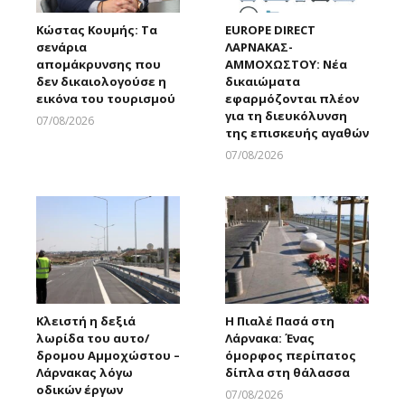
Κώστας Κουμής: Τα
EUROPE DIRECT
σενάρια
ΛΑΡΝΑΚΑΣ-
απομάκρυνσης που
ΑΜΜΟΧΩΣΤΟΥ: Νέα
δεν δικαιολογούσε η
δικαιώματα
εικόνα του τουρισμού
εφαρμόζονται πλέον
για τη διευκόλυνση
07/08/2026
της επισκευής αγαθών
Larnakaonline
07/08/2026
Larnakaonline
Κλειστή η δεξιά
Η Πιαλέ Πασά στη
λωρίδα του αυτο/
Λάρνακα: Ένας
δρομου Αμμοχώστου –
όμορφος περίπατος
Λάρνακας λόγω
δίπλα στη θάλασσα
οδικών έργων
07/08/2026