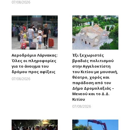
Larnakaonline
07/08/2026
Larnakaonline
Αεροδρόμιο Λάρνακας:
Έξι ξεχωριστές
Όλες οι πληροφορίες
βραδιές πολιτισμού
για το άνοιγμα του
στην Αγγελοκτίστη
δρόμου προς αφίξεις
του Κιτίου με μουσική,
θέατρο, χορός και
07/08/2026
παράδοση από τον
Larnakaonline
Δήμο Δρομολαξιάς –
Μενεού και το Δ.Δ.
Κιτίου
07/08/2026
Larnakaonline