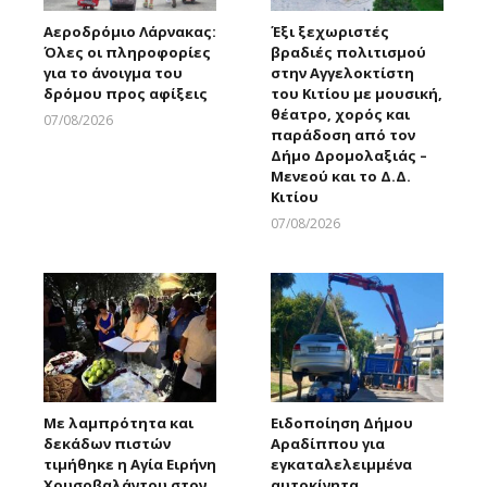
Αεροδρόμιο Λάρνακας:
Έξι ξεχωριστές
Όλες οι πληροφορίες
βραδιές πολιτισμού
για το άνοιγμα του
στην Αγγελοκτίστη
δρόμου προς αφίξεις
του Κιτίου με μουσική,
θέατρο, χορός και
07/08/2026
παράδοση από τον
Larnakaonline
Δήμο Δρομολαξιάς –
Μενεού και το Δ.Δ.
Κιτίου
07/08/2026
Larnakaonline
Με λαμπρότητα και
Ειδοποίηση Δήμου
δεκάδων πιστών
Αραδίππου για
τιμήθηκε η Αγία Ειρήνη
εγκαταλελειμμένα
Χρυσοβαλάντου στον
αυτοκίνητα