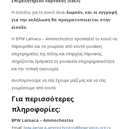
Επιμελητηρίου Λάρνακας (ΕΒΕΛ)
.
Η είσοδος για το κοινό είναι
δωρεάν, και οι εγγραφή
για την εκδήλωση θα πραγματοποιείται στην
είσοδο.
Η BPW Larnaca – Ammochostos προσκαλεί το κοινό να
παρευρεθεί και να γνωρίσει από κοντά γυναίκες
επιχειρηματίες της πόλης και επαρχίας Λάρνακας,
στηρίζοντας έμπρακτα τη γυναικεία επιχειρηματικότητα
και την τοπική οικονομία.
Ανυπομονούμε να σας έχουμε μαζί μας και να σας
γνωρίσουμε από κοντά.
Για περισσότερες
πληροφορίες:
BPW Larnaca – Ammochostos
Email:
bpw-larnaca-
ammochostos@bpwcyprus.org.cy