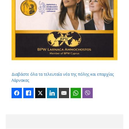
Διαβάστε όλα τα τελευταία νέα της πόλης και επαρχίας
Λάρνακας
Facebook
Like
Twitter
LinkedIn
Email
WhatsApp
Viber