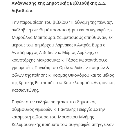
Ανάγνωσης της Δημοτικής Βιβλιοθήκης Δ.Δ.
Λιβαδιών.
Την παρουσίαση του βιβλίου “Η δύναμη της πέννας”,
ανέλαβε η συνδημότισσα-ποιήτρια και συγγραφέας κ.
Μυρούλλα Μαππούρα. Χαιιρετισμούς απηύθυναν, εκ
μέρους του Δημάρχου Λάρνακας κ.Αντρέα Βύρα ο
Αντιδήμαρχος Λιβαδιών κ. Μάριος Αρμένης, ο
κοινοτάρχης Μακράσυκας κ. Τάσος Κωσταντίνου,ο
γραμματέας Παγκύπριου Ομίλου Λαϊκών ποιητών &
φίλων της ποίησης κ. Κοσμάς Οικονόμου και το μέλος
της Κριτικής Επιτροπής του Κατακλυσμού κ.Αντρόνικος
Κατσιαντώνης.
Παρών στην εκδήλωση ήταν και ο δημοτικός
σύμβουλος Λιβαδιών κ. Παντελής Γεωργίου.Στην
κατάμεστη αίθουσα του Μουσείου Μνήμης
Καλαμουργικής ποιήματα του συγγραφέα απήγγειλαν