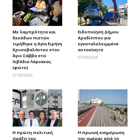
Με λαμπρότητα και
Ειδοποίηση Δήμου
δεκάδων πιστών
Αραδίππου για
τιμήθηκε η Αγία Ειρήνη
εγκαταλελειμμένα
Χρυσοβαλάντου στον
αυτοκίνητα
Άγιο Σάββα στα
07/08/2026
Λιβάδια Λάρνακας
Larnakaonline
(φώτο)
07/08/2026
Larnakaonline
Η πρώτη πολιτική
Η πρωινή ενημέρωση
πράξη του
της ημέρας από τη