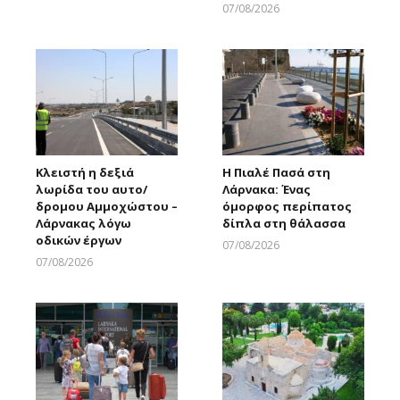
07/08/2026
Larnakaonline
Κλειστή η δεξιά
Η Πιαλέ Πασά στη
λωρίδα του αυτο/
Λάρνακα: Ένας
δρομου Αμμοχώστου –
όμορφος περίπατος
Λάρνακας λόγω
δίπλα στη θάλασσα
οδικών έργων
07/08/2026
Larnakaonline
07/08/2026
Larnakaonline