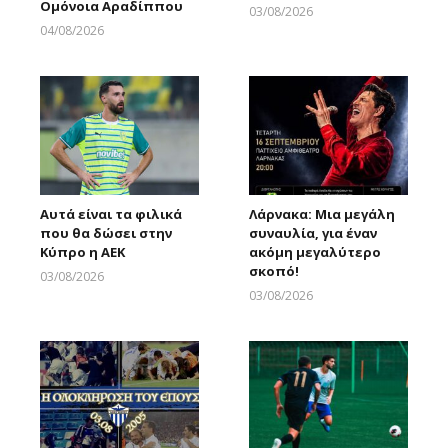
Ομόνοια Αραδίππου
03/08/2026
Larnakaonline
04/08/2026
Larnakaonline
Αυτά είναι τα φιλικά
Λάρνακα: Μια μεγάλη
που θα δώσει στην
συναυλία, για έναν
Κύπρο η ΑΕΚ
ακόμη μεγαλύτερο
σκοπό!
03/08/2026
Larnakaonline
03/08/2026
Larnakaonline