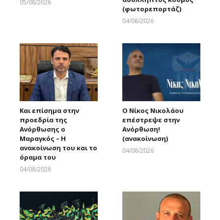
05/08/2026
(φωτορεπορτάζ)
Larnakaonline
04/08/2026
Larnakaonline
Και επίσημα στην
Ο Νίκος Νικολάου
προεδρία της
επέστρεψε στην
Ανόρθωσης ο
Ανόρθωση!
Μαραγκός – Η
(ανακοίνωση)
ανακοίνωση του και το
04/08/2026
όραμα του
Larnakaonline
04/08/2026
Larnakaonline