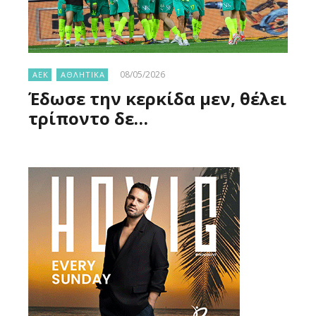
08/05/2026
ΑΕΚ
ΑΘΛΗΤΙΚΑ
Έδωσε την κερκίδα μεν, θέλει
τρίποντο δε…