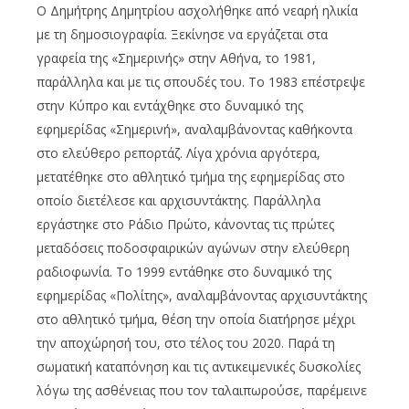
Ο Δημήτρης Δημητρίου ασχολήθηκε από νεαρή ηλικία
με τη δημοσιογραφία. Ξεκίνησε να εργάζεται στα
γραφεία της «Σημερινής» στην Αθήνα, το 1981,
παράλληλα και με τις σπουδές του. Το 1983 επέστρεψε
στην Κύπρο και εντάχθηκε στο δυναμικό της
εφημερίδας «Σημερινή», αναλαμβάνοντας καθήκοντα
στο ελεύθερο ρεπορτάζ. Λίγα χρόνια αργότερα,
μετατέθηκε στο αθλητικό τμήμα της εφημερίδας στο
οποίο διετέλεσε και αρχισυντάκτης. Παράλληλα
εργάστηκε στο Ράδιο Πρώτο, κάνοντας τις πρώτες
μεταδόσεις ποδοσφαιρικών αγώνων στην ελεύθερη
ραδιοφωνία. Το 1999 εντάθηκε στο δυναμικό της
εφημερίδας «Πολίτης», αναλαμβάνοντας αρχισυντάκτης
στο αθλητικό τμήμα, θέση την οποία διατήρησε μέχρι
την αποχώρησή του, στο τέλος του 2020. Παρά τη
σωματική καταπόνηση και τις αντικειμενικές δυσκολίες
λόγω της ασθένειας που τον ταλαιπωρούσε, παρέμεινε