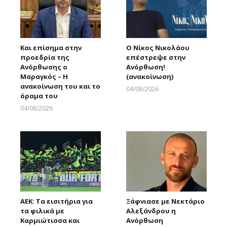
Και επίσημα στην
Ο Νίκος Νικολάου
προεδρία της
επέστρεψε στην
Ανόρθωσης ο
Ανόρθωση!
Μαραγκός – Η
(ανακοίνωση)
ανακοίνωση του και το
04/08/2026
όραμα του
Larnakaonline
04/08/2026
Larnakaonline
ΑΕΚ: Τα εισιτήρια για
Ξάφνιασε με Νεκτάριο
τα φιλικά με
Αλεξάνδρου η
Καρμιώτισσα και
Ανόρθωση