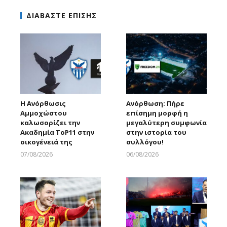
ΔΙΑΒΑΣΤΕ ΕΠΙΣΗΣ
Η Ανόρθωσις
Ανόρθωση: Πήρε
Αμμοχώστου
επίσημη μορφή η
καλωσορίζει την
μεγαλύτερη συμφωνία
Ακαδημία ToP11 στην
στην ιστορία του
οικογένειά της
συλλόγου!
07/08/2026
06/08/2026
Larnakaonline
Larnakaonline