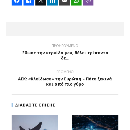
Facebook
Like
Twitter
LinkedIn
Email
WhatsApp
Viber
ΠΡΟΗΓΟΥΜΕΝΟ
Έδωσε την κερκίδα μεν, θέλει τρίποντο
δε…
ΕΠΟΜΕΝΟ
ΑΕΚ: «Κλείδωσε» την Ευρώπη – Πότε ξεκινά
και από πιο γύρο
ΔΙΑΒΑΣΤΕ ΕΠΙΣΗΣ