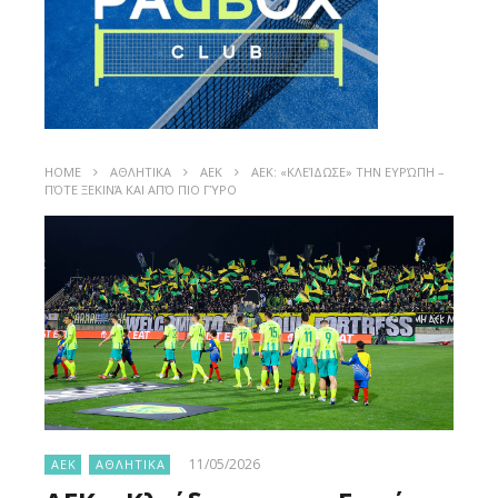
HOME
ΑΘΛΗΤΙΚΑ
ΑΕΚ
ΑΕΚ: «ΚΛΕΊΔΩΣΕ» ΤΗΝ ΕΥΡΏΠΗ –
ΠΌΤΕ ΞΕΚΙΝΆ ΚΑΙ ΑΠΌ ΠΙΟ ΓΎΡΟ
11/05/2026
ΑΕΚ
ΑΘΛΗΤΙΚΑ