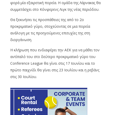
φορά μία εξαιρετική πορεία. Η ομάδα της Λάρνακας θα
συμμετάσχει στο Κόνφερενς Λιγκ της νέας περιόδου.
Θα ξεκινήσει τις προσπάθειες της από το 2ο
προκριματικό γύρο, στοχεύοντας σε μια πορεία
ανάλογη με τις προηγούμενες επιτυχίες της στη
διοργάνωση.
Η κλήρωση που ενδιαφέρει την ΑΕΚ για να μάθει τον
αντίπαλό του στο δεύτερο προκριματικό γύρο του
Conference League θα γίνει στις 17 Ιουνίου και το
πρώτο παιχνίδι θα γίνει στις 23 Ιουλίου και η ρεβάνς
στις 30 Ιουλίου.