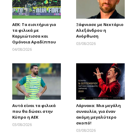
ΑΕΚ: Τα εισιτήρια για
Ξάφνιασε με Νεκτάριο
τα φιλικά με
Αλεξάνδρου η
Καρμιώτισσα και
Ανόρθωση
Ομόνοια Αραδίππου
03/08/2026
Larnakaonline
04/08/2026
Larnakaonline
Αυτά είναι τα φιλικά
Λάρνακα: Μια μεγάλη
που θα δώσει στην
συναυλία, για έναν
Κύπρο η ΑΕΚ
ακόμη μεγαλύτερο
σκοπό!
03/08/2026
Larnakaonline
03/08/2026
Larnakaonline