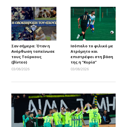
Σαν σήμερα: Όταν η
Ισόπαλο το φιλικό με
Ανόρθωση ταπείνωσε
Ατρόμητο και
τους Τούρκους
επιστρέφει στη βάση
(βίντεο)
της η “Κυρία”
03/08/2026
03/08/2026
Larnakaonline
Larnakaonline