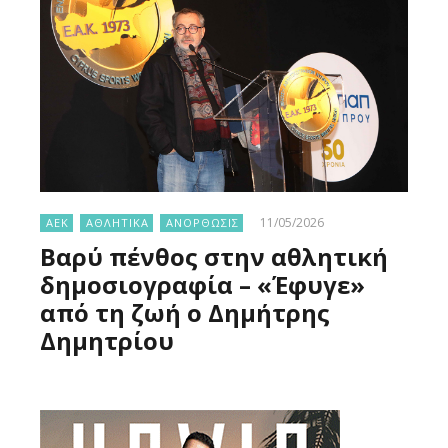
11/05/2026
ΑΕΚ
ΑΘΛΗΤΙΚΑ
ΑΝΟΡΘΩΣΙΣ
Βαρύ πένθος στην αθλητική
δημοσιογραφία – «Έφυγε»
από τη ζωή ο Δημήτρης
Δημητρίου