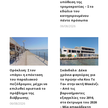
υπόθεση της
τρομοκρατίας – Στο
εδώλιο του
κατηγορουμένου
πέντε πρόσωπα
06/08/2026
Larnakaonline
Ορόκλινη: Στον
Σκάνδαλο: Δέκα
«πάγο» η επέκταση
χρόνια φαγούρας για
του παραλιακού
το πρώην «Λα Κου Τε
πεζόδρομου, μέχρι να
Τα» στην ακτή Μακένζι
επιλυθεί οριστικά το
– Από τις
πρόβλημα της
βαρυσήμαντες
διάβρωσης
εξαγγελίες του 2016,
στο έκτρωμα του 2026
06/08/2026
– Μία απαράδεκτη
Larnakaonline