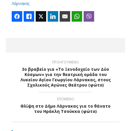
Λάρνακας
Facebook
Like
Twitter
LinkedIn
Email
WhatsApp
Viber
ΠΡΟΗΓΟΥΜΕΝΟ
3ο βραβείο για «Το Ξενοδοχείο των Δύο
Κόσμων» για την θεατρική ομάδα του
Λυκείου Αγίου Γεωργίου Λάρνακας, στους
Σχολικούς Αγώνες Θεάτρου (φώτο)
ΕΠΟΜΕΝΟ
Θλίψη στο Δήμο Λάρνακας για το θάνατο
του Ηράκλη Τσούκκα (φώτο)