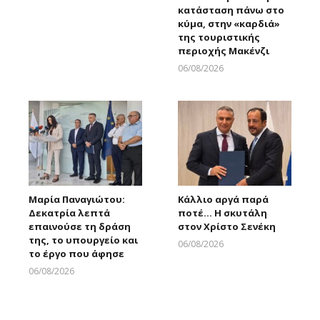
κατάσταση πάνω στο
κύμα, στην «καρδιά»
της τουριστικής
περιοχής Μακένζι
06/08/2026
Larnakaonline
Μαρία Παναγιώτου:
Κάλλιο αργά παρά
Δεκατρία λεπτά
ποτέ… Η σκυτάλη
επαινούσε τη δράση
στον Χρίστο Σενέκη
της, το υπουργείο και
06/08/2026
το έργο που άφησε
Larnakaonline
06/08/2026
Larnakaonline