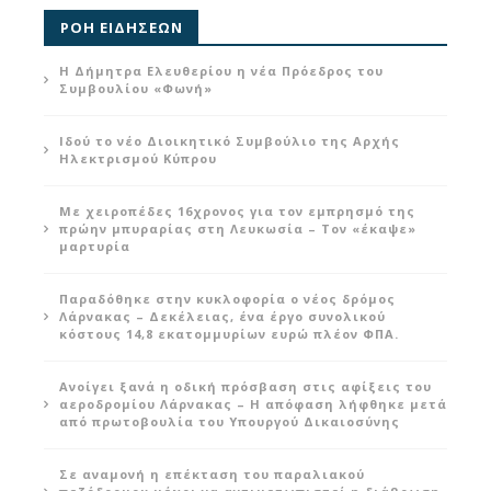
ΡΟΗ ΕΙΔΗΣΕΩΝ
Η Δήμητρα Ελευθερίου η νέα Πρόεδρος του
Συμβουλίου «Φωνή»
Ιδού το νέο Διοικητικό Συμβούλιο της Αρχής
Ηλεκτρισμού Κύπρου
Με χειροπέδες 16χρονος για τον εμπρησμό της
πρώην μπυραρίας στη Λευκωσία – Τον «έκαψε»
μαρτυρία
Παραδόθηκε στην κυκλοφορία ο νέος δρόμος
Λάρνακας – Δεκέλειας, ένα έργο συνολικού
κόστους 14,8 εκατομμυρίων ευρώ πλέον ΦΠΑ.
Ανοίγει ξανά η οδική πρόσβαση στις αφίξεις του
αεροδρομίου Λάρνακας – Η απόφαση λήφθηκε μετά
από πρωτοβουλία του Υπουργού Δικαιοσύνης
Σε αναμονή η επέκταση του παραλιακού