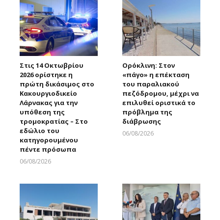
Στις 14 Οκτωβρίου
Ορόκλινη: Στον
2026 ορίστηκε η
«πάγο» η επέκταση
πρώτη δικάσιμος στο
του παραλιακού
Κακουργιοδικείο
πεζόδρομου, μέχρι να
Λάρνακας για την
επιλυθεί οριστικά το
υπόθεση της
πρόβλημα της
τρομοκρατίας – Στο
διάβρωσης
εδώλιο του
06/08/2026
κατηγορουμένου
Larnakaonline
πέντε πρόσωπα
06/08/2026
Larnakaonline