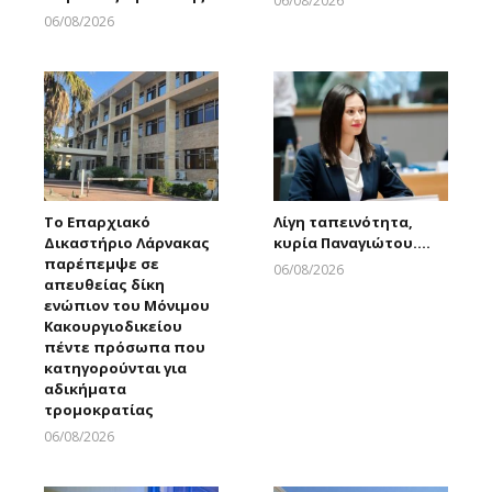
06/08/2026
Larnakaonline
06/08/2026
Larnakaonline
Το Επαρχιακό
Λίγη ταπεινότητα,
Δικαστήριο Λάρνακας
κυρία Παναγιώτου….
παρέπεμψε σε
06/08/2026
απευθείας δίκη
Larnakaonline
ενώπιον του Μόνιμου
Κακουργιοδικείου
πέντε πρόσωπα που
κατηγορούνται για
αδικήματα
τρομοκρατίας
06/08/2026
Larnakaonline