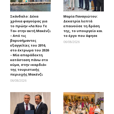
Σκάνδαλο: Δέκα
Μαρία Παναγιώτου:
χρόνια φαγούρας για
Δεκατρία λεπτά
το πρώην «Λα Κου Τε
επαινούσε τη δράση
Τα» στην ακτή Μακένζι
της, το υπουργείο και
– Από τις
το έργο που άφησε
βαρυσήμαντες
06/08/2026
εξαγγελίες του 2016,
Larnakaonline
στο έκτρωμα του 2026
– Μία απαράδεκτη
κατάσταση πάνω στο
κύμα, στην «καρδιά»
της τουριστικής
περιοχής Μακένζι
06/08/2026
Larnakaonline