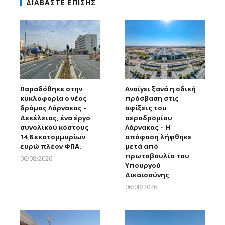
ΔΙΑΒΑΣΤΕ ΕΠΙΣΗΣ
Παραδόθηκε στην
Ανοίγει ξανά η οδική
κυκλοφορία ο νέος
πρόσβαση στις
δρόμος Λάρνακας –
αφίξεις του
Δεκέλειας, ένα έργο
αεροδρομίου
συνολικού κόστους
Λάρνακας – Η
14,8 εκατομμυρίων
απόφαση λήφθηκε
ευρώ πλέον ΦΠΑ.
μετά από
πρωτοβουλία του
06/08/2026
Υπουργού
Larnakaonline
Δικαιοσύνης
06/08/2026
Larnakaonline