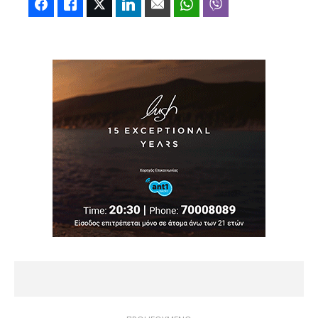
Facebook
Like
Twitter
LinkedIn
Email
WhatsApp
Viber