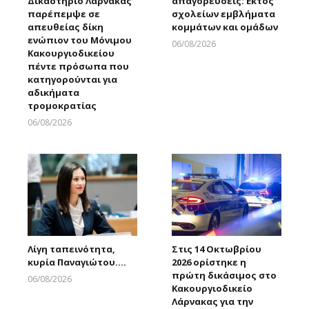
Δικαστήριο Λάρνακας
απαγορεύσεις: Εκτός
παρέπεμψε σε
σχολείων εμβλήματα
απευθείας δίκη
κομμάτων και ομάδων
ενώπιον του Μόνιμου
06/08/2026
Κακουργιοδικείου
Larnakaonline
πέντε πρόσωπα που
κατηγορούνται για
αδικήματα
τρομοκρατίας
06/08/2026
Larnakaonline
Λίγη ταπεινότητα,
Στις 14 Οκτωβρίου
κυρία Παναγιώτου….
2026 ορίστηκε η
πρώτη δικάσιμος στο
06/08/2026
Κακουργιοδικείο
Larnakaonline
Λάρνακας για την