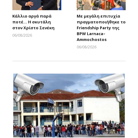
Κάλλιο αργά παρά
Με μεγάλη επιτυχία
ποτέ… Η σκυτάλη
πραγματοποιήθηκε το
στον Χρίστο Σενέκη
Friendship Party της
BPW Larnaca–
06/08/2026
Ammochostos
Larnakaonline
06/08/2026
Larnakaonline