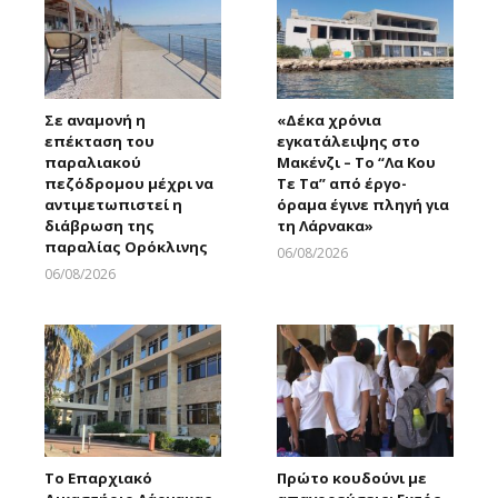
Σε αναμονή η
«Δέκα χρόνια
επέκταση του
εγκατάλειψης στο
παραλιακού
Μακένζι – Το “Λα Κου
πεζόδρομου μέχρι να
Τε Τα” από έργο-
αντιμετωπιστεί η
όραμα έγινε πληγή για
διάβρωση της
τη Λάρνακα»
παραλίας Ορόκλινης
06/08/2026
Larnakaonline
06/08/2026
Larnakaonline
Το Επαρχιακό
Πρώτο κουδούνι με