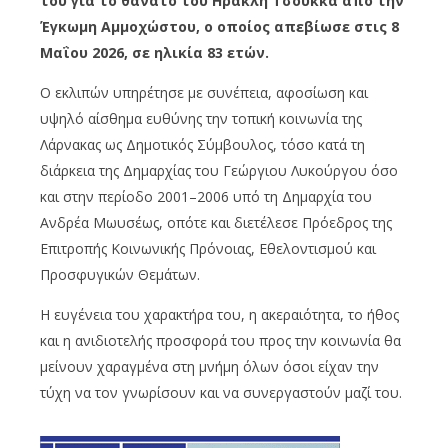
του για το θάνατο του Ηράκλη Τσούκκα από την
Έγκωμη Αμμοχώστου, ο οποίος απεβίωσε στις 8
Μαΐου 2026, σε ηλικία 83 ετών.
Ο εκλιπών υπηρέτησε με συνέπεια, αφοσίωση και
υψηλό αίσθημα ευθύνης την τοπική κοινωνία της
Λάρνακας ως Δημοτικός Σύμβουλος, τόσο κατά τη
διάρκεια της Δημαρχίας του Γεώργιου Λυκούργου όσο
και στην περίοδο 2001–2006 υπό τη Δημαρχία του
Ανδρέα Μωυσέως, οπότε και διετέλεσε Πρόεδρος της
Επιτροπής Κοινωνικής Πρόνοιας, Εθελοντισμού και
Προσφυγικών Θεμάτων.
Η ευγένεια του χαρακτήρα του, η ακεραιότητα, το ήθος
και η ανιδιοτελής προσφορά του προς την κοινωνία θα
μείνουν χαραγμένα στη μνήμη όλων όσοι είχαν την
τύχη να τον γνωρίσουν και να συνεργαστούν μαζί του.