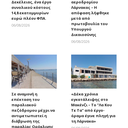
Δεκέλειας, ένα έργο
αεροδρομίου
συνολικού κόστους
Λάρνακας – Η
14,8 εκατομμυρίων
απόφαση λήφθηκε
ευρώ πλέον ΦΠΑ.
μετά από
πρωτοβουλία του
06/08/2026
Υπουργού
Larnakaonline
Δικαιοσύνης
06/08/2026
Larnakaonline
Σε αναμονή η
«Δέκα χρόνια
επέκταση του
εγκατάλειψης στο
παραλιακού
Μακένζι – Το “Λα Κου
πεζόδρομου μέχρι να
Τε Τα” από έργο-
αντιμετωπιστεί η
όραμα έγινε πληγή για
διάβρωση της
τη Λάρνακα»
παραλίας Ορόκλινης