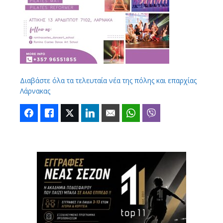
Διαβάστε όλα τα τελευταία νέα της πόλης και επαρχίας
Λάρνακας
Facebook
Like
Twitter
LinkedIn
Email
WhatsApp
Viber