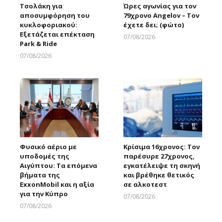
Τσολάκη για
Ώρες αγωνίας για τον
αποσυμφόρηση του
79χρονο Angelov – Τον
κυκλοφοριακού:
έχετε δει; (φώτο)
Εξετάζεται επέκταση
07/08/2026
Park & Ride
Larnakaonline
07/08/2026
Larnakaonline
Φυσικό αέριο με
Κρίσιμα 16χρονος: Τον
υποδομές της
παρέσυρε 27χρονος,
Αιγύπτου: Τα επόμενα
εγκατέλειψε τη σκηνή
βήματα της
και βρέθηκε θετικός
ExxonMobil και η αξία
σε αλκοτεστ
για την Κύπρο
07/08/2026
Larnakaonline
07/08/2026
Larnakaonline