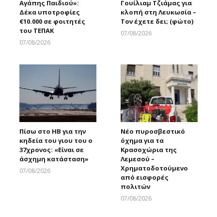
Αγάπης Παιδιού»:
Γουίλιαμ Τζιάμας για
Δέκα υποτροφίες
κλοπή στη Λευκωσία –
€10.000 σε φοιτητές
Τον έχετε δει; (φώτο)
του ΤΕΠΑΚ
07/08/2026
Larnakaonline
07/08/2026
Larnakaonline
Πίσω στο ΗΒ για την
Νέο πυροσβεστικό
κηδεία του γιου του ο
όχημα για τα
37χρονος: «Είναι σε
Κρασοχώρια της
άσχημη κατάσταση»
Λεμεσού –
Χρηματοδοτούμενο
07/08/2026
από εισφορές
Larnakaonline
πολιτών
07/08/2026
Larnakaonline