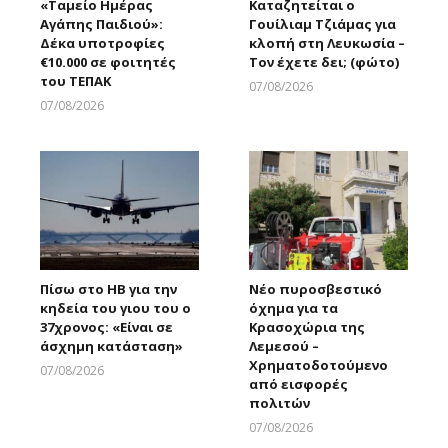
«Ταμείο Ημέρας
Καταζητείται ο
Αγάπης Παιδιού»:
Γουίλιαμ Τζιάμας για
Δέκα υποτροφίες
κλοπή στη Λευκωσία –
€10.000 σε φοιτητές
Τον έχετε δει; (φώτο)
του ΤΕΠΑΚ
07/08/2026
Larnakaonline
07/08/2026
Larnakaonline
Πίσω στο ΗΒ για την
Νέο πυροσβεστικό
κηδεία του γιου του ο
όχημα για τα
37χρονος: «Είναι σε
Κρασοχώρια της
άσχημη κατάσταση»
Λεμεσού –
Χρηματοδοτούμενο
07/08/2026
από εισφορές
Larnakaonline
πολιτών
07/08/2026
Larnakaonline