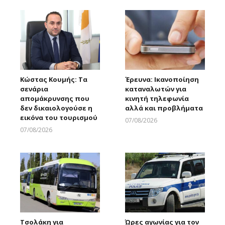
Κώστας Κουμής: Τα
Έρευνα: Ικανοποίηση
σενάρια
καταναλωτών για
απομάκρυνσης που
κινητή τηλεφωνία
δεν δικαιολογούσε η
αλλά και προβλήματα
εικόνα του τουρισμού
07/08/2026
Larnakaonline
07/08/2026
Larnakaonline
Τσολάκη για
Ώρες αγωνίας για τον