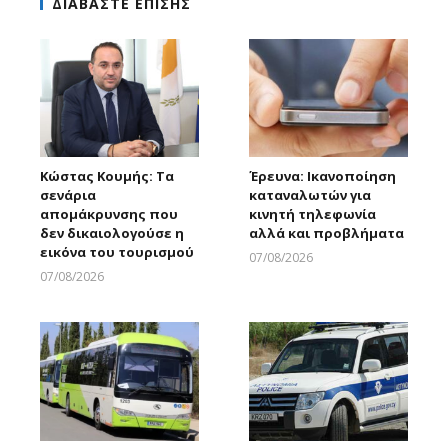
ΔΙΑΒΑΣΤΕ ΕΠΙΣΗΣ
Κώστας Κουμής: Τα
Έρευνα: Ικανοποίηση
σενάρια
καταναλωτών για
απομάκρυνσης που
κινητή τηλεφωνία
δεν δικαιολογούσε η
αλλά και προβλήματα
εικόνα του τουρισμού
07/08/2026
Larnakaonline
07/08/2026
Larnakaonline