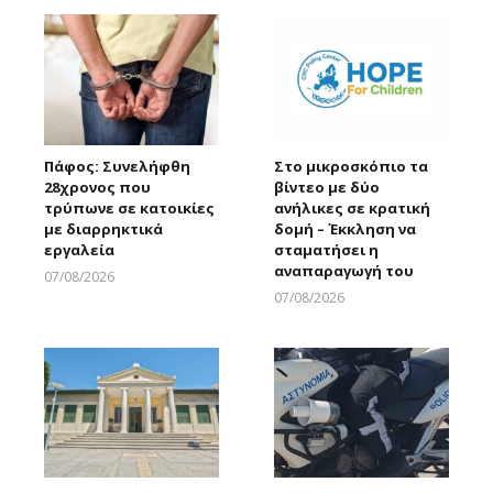
Πάφος: Συνελήφθη
Στο μικροσκόπιο τα
28χρονος που
βίντεο με δύο
τρύπωνε σε κατοικίες
ανήλικες σε κρατική
με διαρρηκτικά
δομή – Έκκληση να
εργαλεία
σταματήσει η
αναπαραγωγή του
07/08/2026
Larnakaonline
07/08/2026
Larnakaonline