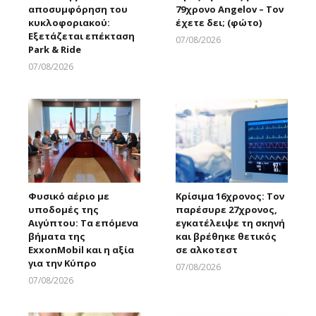
αποσυμφόρηση του
79χρονο Angelov – Τον
κυκλοφοριακού:
έχετε δει; (φώτο)
Εξετάζεται επέκταση
07/08/2026
Park & Ride
Larnakaonline
07/08/2026
Larnakaonline
Φυσικό αέριο με
Κρίσιμα 16χρονος: Τον
υποδομές της
παρέσυρε 27χρονος,
Αιγύπτου: Τα επόμενα
εγκατέλειψε τη σκηνή
βήματα της
και βρέθηκε θετικός
ExxonMobil και η αξία
σε αλκοτεστ
για την Κύπρο
07/08/2026
Larnakaonline
07/08/2026
Larnakaonline