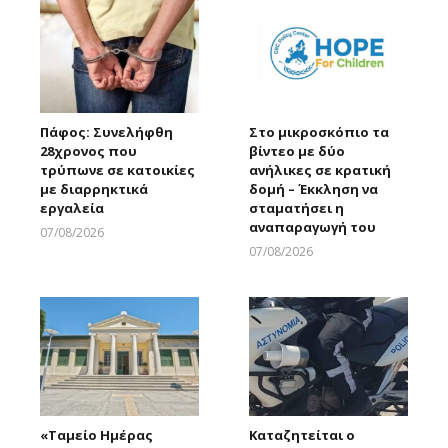
Πάφος: Συνελήφθη
Στο μικροσκόπιο τα
28χρονος που
βίντεο με δύο
τρύπωνε σε κατοικίες
ανήλικες σε κρατική
με διαρρηκτικά
δομή – Έκκληση να
εργαλεία
σταματήσει η
αναπαραγωγή του
07/08/2026
Larnakaonline
07/08/2026
Larnakaonline
«Ταμείο Ημέρας
Καταζητείται ο