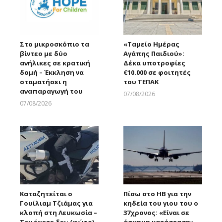
Στο μικροσκόπιο τα
«Ταμείο Ημέρας
βίντεο με δύο
Αγάπης Παιδιού»:
ανήλικες σε κρατική
Δέκα υποτροφίες
δομή – Έκκληση να
€10.000 σε φοιτητές
σταματήσει η
του ΤΕΠΑΚ
αναπαραγωγή του
07/08/2026
Larnakaonline
07/08/2026
Larnakaonline
Καταζητείται ο
Πίσω στο ΗΒ για την
Γουίλιαμ Τζιάμας για
κηδεία του γιου του ο
κλοπή στη Λευκωσία –
37χρονος: «Είναι σε