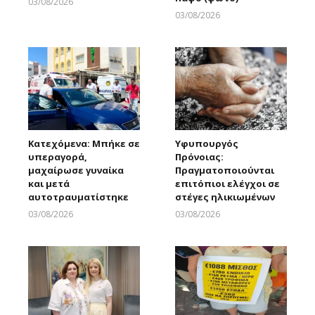
03/08/2026
Larnakaonline
03/08/2026
Larnakaonline
Κατεχόμενα: Μπήκε σε
Υφυπουργός
υπεραγορά,
Πρόνοιας:
μαχαίρωσε γυναίκα
Πραγματοποιούνται
και μετά
επιτόπιοι ελέγχοι σε
αυτοτραυματίστηκε
στέγες ηλικιωμένων
03/08/2026
03/08/2026
Larnakaonline
Larnakaonline