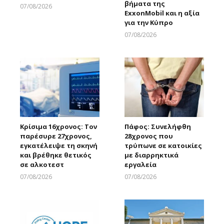
βήματα της
07/08/2026
ExxonMobil και η αξία
Larnakaonline
για την Κύπρο
07/08/2026
Larnakaonline
Κρίσιμα 16χρονος: Τον
Πάφος: Συνελήφθη
παρέσυρε 27χρονος,
28χρονος που
εγκατέλειψε τη σκηνή
τρύπωνε σε κατοικίες
και βρέθηκε θετικός
με διαρρηκτικά
σε αλκοτεστ
εργαλεία
07/08/2026
07/08/2026
Larnakaonline
Larnakaonline