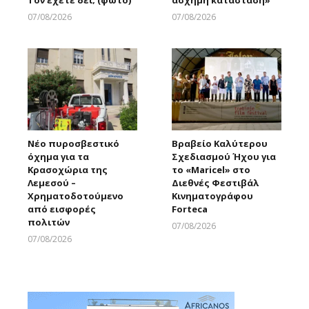
Τον έχετε δει; (φώτο)
άσχημη κατάσταση»
07/08/2026
07/08/2026
Larnakaonline
Larnakaonline
Νέο πυροσβεστικό
Βραβείο Καλύτερου
όχημα για τα
Σχεδιασμού Ήχου για
Κρασοχώρια της
το «Maricel» στο
Λεμεσού –
Διεθνές Φεστιβάλ
Χρηματοδοτούμενο
Κινηματογράφου
από εισφορές
Forteca
πολιτών
07/08/2026
Larnakaonline
07/08/2026
Larnakaonline