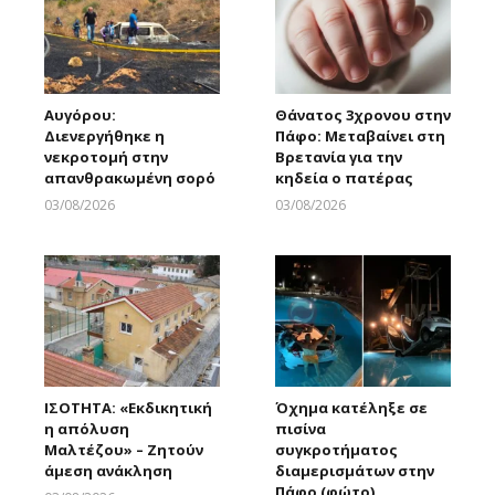
Αυγόρου:
Θάνατος 3χρονου στην
Διενεργήθηκε η
Πάφο: Μεταβαίνει στη
νεκροτομή στην
Βρετανία για την
απανθρακωμένη σορό
κηδεία ο πατέρας
03/08/2026
03/08/2026
Larnakaonline
Larnakaonline
ΙΣΟΤΗΤΑ: «Εκδικητική
Όχημα κατέληξε σε
η απόλυση
πισίνα
Μαλτέζου» – Ζητούν
συγκροτήματος
άμεση ανάκληση
διαμερισμάτων στην
Πάφο (φώτο)