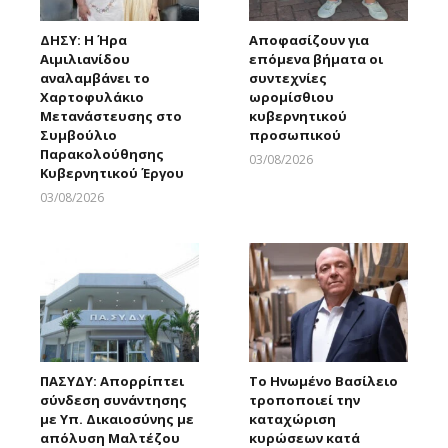
ΔΗΣΥ: Η Ήρα
Αποφασίζουν για
Αιμιλιανίδου
επόμενα βήματα οι
αναλαμβάνει το
συντεχνίες
Χαρτοφυλάκιο
ωρομίσθιου
Μετανάστευσης στο
κυβερνητικού
Συμβούλιο
προσωπικού
Παρακολούθησης
03/08/2026
Κυβερνητικού Έργου
Larnakaonline
03/08/2026
Larnakaonline
ΠΑΣΥΔΥ: Απορρίπτει
Το Ηνωμένο Βασίλειο
σύνδεση συνάντησης
τροποποιεί την
με Υπ. Δικαιοσύνης με
καταχώριση
απόλυση Μαλτέζου
κυρώσεων κατά