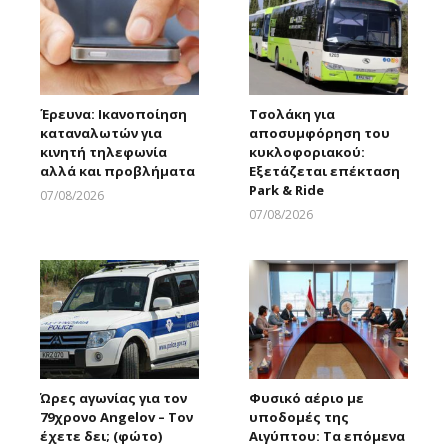
Έρευνα: Ικανοποίηση
Τσολάκη για
καταναλωτών για
αποσυμφόρηση του
κινητή τηλεφωνία
κυκλοφοριακού:
αλλά και προβλήματα
Εξετάζεται επέκταση
Park & Ride
07/08/2026
Larnakaonline
07/08/2026
Larnakaonline
Ώρες αγωνίας για τον
Φυσικό αέριο με
79χρονο Angelov – Τον
υποδομές της
έχετε δει; (φώτο)
Αιγύπτου: Τα επόμενα