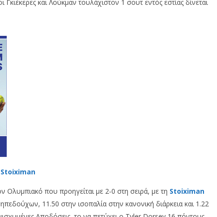
 Γκιέκερες και Λούκμαν τουλάχιστον 1 σουτ εντός εστίας δίνεται
 Stoiximan
ον Ολυμπιακό που προηγείται με 2-0 στη σειρά, με τη
Stoiximan
ηπεδούχων, 11.50 στην ισοπαλία στην κανονική διάρκεια και 1.22
νισχυμένες Αποδόσεις, το να πετύχει ο Tyler Dorsey 16 πόντους