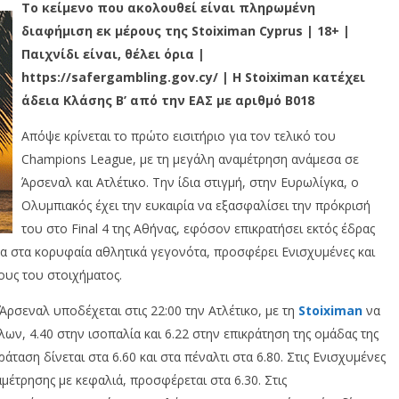
Το κείμενο που ακολουθεί είναι πληρωμένη
διαφήμιση εκ μέρους της Stoiximan Cyprus | 18+ |
Παιχνίδι είναι, θέλει όρια |
https://safergambling.gov.cy/ | Η Stoiximan κατέχει
άδεια Κλάσης Β’ από την ΕΑΣ με αριθμό B018
Απόψε κρίνεται το πρώτο εισιτήριο για τον τελικό του
Champions League, με τη μεγάλη αναμέτρηση ανάμεσα σε
Άρσεναλ και Ατλέτικο. Την ίδια στιγμή, στην Ευρωλίγκα, ο
Ολυμπιακός έχει την ευκαιρία να εξασφαλίσει την πρόκρισή
του στο Final 4 της Αθήνας, εφόσον επικρατήσει εκτός έδρας
 στα κορυφαία αθλητικά γεγονότα, προσφέρει Ενισχυμένες και
ους του στοιχήματος.
Άρσεναλ υποδέχεται στις 22:00 την Ατλέτικο, με τη
Stoiximan
να
ν, 4.40 στην ισοπαλία και 6.22 στην επικράτηση της ομάδας της
άταση δίνεται στα 6.60 και στα πέναλτι στα 6.80. Στις Ενισχυμένες
μέτρησης με κεφαλιά, προσφέρεται στα 6.30. Στις