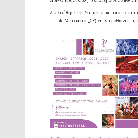
ειδικές προσφορές που ανεβαίνουν live στο
Ακολούθησε την Stoiximan και στα social m
Tiktok: @stoiximan_CY) για να μαθαίνεις πρ