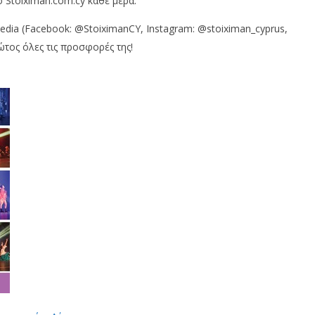
 Stoiximan.com.cy κάθε μέρα.
edia (Facebook: @StoiximanCY, Instagram: @stoiximan_cyprus,
ώτος όλες τις προσφορές της!