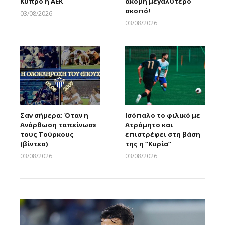
Κύπρο η ΑΕΚ
ακόμη μεγαλύτερο
σκοπό!
03/08/2026
Larnakaonline
03/08/2026
Larnakaonline
Σαν σήμερα: Όταν η
Ισόπαλο το φιλικό με
Ανόρθωση ταπείνωσε
Ατρόμητο και
τους Τούρκους
επιστρέφει στη βάση
(βίντεο)
της η “Κυρία”
03/08/2026
03/08/2026
Larnakaonline
Larnakaonline