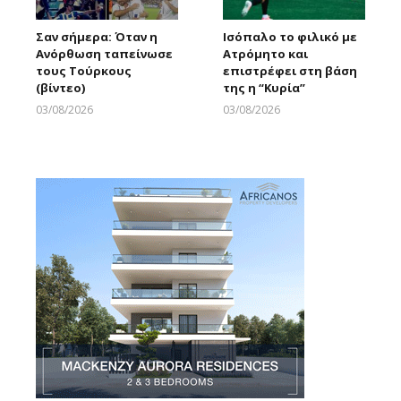
Σαν σήμερα: Όταν η
Ισόπαλο το φιλικό με
Ανόρθωση ταπείνωσε
Ατρόμητο και
τους Τούρκους
επιστρέφει στη βάση
(βίντεο)
της η “Κυρία”
03/08/2026
03/08/2026
Larnakaonline
Larnakaonline