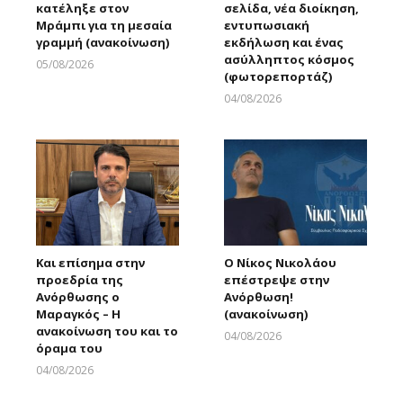
κατέληξε στον
σελίδα, νέα διοίκηση,
Μράμπι για τη μεσαία
εντυπωσιακή
γραμμή (ανακοίνωση)
εκδήλωση και ένας
ασύλληπτος κόσμος
05/08/2026
(φωτορεπορτάζ)
Larnakaonline
04/08/2026
Larnakaonline
Και επίσημα στην
Ο Νίκος Νικολάου
προεδρία της
επέστρεψε στην
Ανόρθωσης ο
Ανόρθωση!
Μαραγκός – Η
(ανακοίνωση)
ανακοίνωση του και το
04/08/2026
όραμα του
Larnakaonline
04/08/2026
Larnakaonline