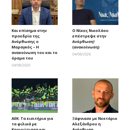
Και επίσημα στην
Ο Νίκος Νικολάου
προεδρία της
επέστρεψε στην
Ανόρθωσης ο
Ανόρθωση!
Μαραγκός – Η
(ανακοίνωση)
ανακοίνωση του και το
04/08/2026
όραμα του
Larnakaonline
04/08/2026
Larnakaonline
ΑΕΚ: Τα εισιτήρια για
Ξάφνιασε με Νεκτάριο
τα φιλικά με
Αλεξάνδρου η
Καρμιώτισσα και
Ανόρθωση