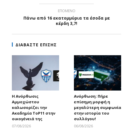
ΕΠΟΜΕΝΟ
Πάνω από 16 εκατομμύρια τα έσοδα με
κέρδη 3,7!
ΔΙΑΒΑΣΤΕ ΕΠΙΣΗΣ
Η Ανόρθωσις
Ανόρθωση: Πήρε
Αμμοχώστου
επίσημη μορφή η
καλωσορίζει την
μεγαλύτερη συμφωνία
Ακαδημία ToP11 στην
στην ιστορία του
οικογένειά της
συλλόγου!
07/08/2026
06/08/2026
Larnakaonline
Larnakaonline