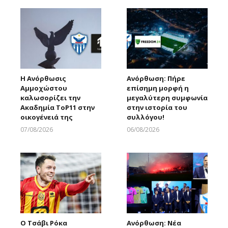
Η Ανόρθωσις
Ανόρθωση: Πήρε
Αμμοχώστου
επίσημη μορφή η
καλωσορίζει την
μεγαλύτερη συμφωνία
Ακαδημία ToP11 στην
στην ιστορία του
οικογένειά της
συλλόγου!
07/08/2026
06/08/2026
Larnakaonline
Larnakaonline
Ο Τσάβι Ρόκα
Ανόρθωση: Νέα