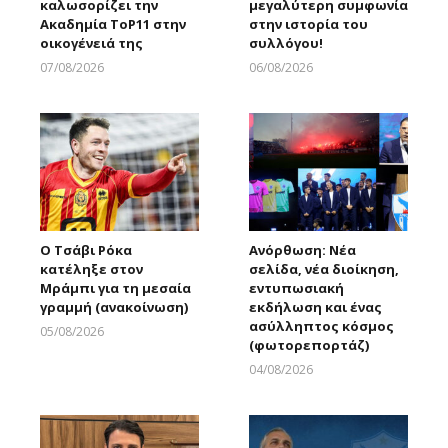
καλωσορίζει την
μεγαλύτερη συμφωνία
Ακαδημία ToP11 στην
στην ιστορία του
οικογένειά της
συλλόγου!
07/08/2026
06/08/2026
Larnakaonline
Larnakaonline
Ο Τσάβι Ρόκα
Ανόρθωση: Νέα
κατέληξε στον
σελίδα, νέα διοίκηση,
Μράμπι για τη μεσαία
εντυπωσιακή
γραμμή (ανακοίνωση)
εκδήλωση και ένας
ασύλληπτος κόσμος
05/08/2026
(φωτορεπορτάζ)
Larnakaonline
04/08/2026
Larnakaonline