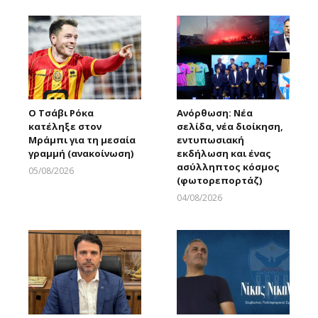
Ο Τσάβι Ρόκα
Ανόρθωση: Νέα
κατέληξε στον
σελίδα, νέα διοίκηση,
Μράμπι για τη μεσαία
εντυπωσιακή
γραμμή (ανακοίνωση)
εκδήλωση και ένας
ασύλληπτος κόσμος
05/08/2026
(φωτορεπορτάζ)
Larnakaonline
04/08/2026
Larnakaonline