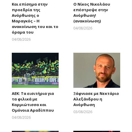
Και επίσημα στην
Ο Νίκος Νικολάου
προεδρία της
επέστρεψε στην
Ανόρθωσης ο
Ανόρθωση!
Μαραγκός – Η
(ανακοίνωση)
ανακοίνωση του και το
04/08/2026
όραμα του
Larnakaonline
04/08/2026
Larnakaonline
ΑΕΚ: Τα εισιτήρια για
Ξάφνιασε με Νεκτάριο
τα φιλικά με
Αλεξάνδρου η
Καρμιώτισσα και
Ανόρθωση
Ομόνοια Αραδίππου
03/08/2026
Larnakaonline
04/08/2026
Larnakaonline