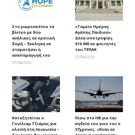
Στο μικροσκόπιο τα
«Ταμείο Ημέρας
βίντεο με δύο
Αγάπης Παιδιού»:
ανήλικες σε κρατική
Δέκα υποτροφίες
δομή – Έκκληση να
€10.000 σε φοιτητές
σταματήσει η
του ΤΕΠΑΚ
αναπαραγωγή του
07/08/2026
Larnakaonline
07/08/2026
Larnakaonline
Καταζητείται ο
Πίσω στο ΗΒ για την
Γουίλιαμ Τζιάμας για
κηδεία του γιου του ο
κλοπή στη Λευκωσία –
37χρονος: «Είναι σε