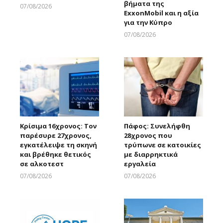
βήματα της
07/08/2026
ExxonMobil και η αξία
Larnakaonline
για την Κύπρο
07/08/2026
Larnakaonline
Κρίσιμα 16χρονος: Τον
Πάφος: Συνελήφθη
παρέσυρε 27χρονος,
28χρονος που
εγκατέλειψε τη σκηνή
τρύπωνε σε κατοικίες
και βρέθηκε θετικός
με διαρρηκτικά
σε αλκοτεστ
εργαλεία
07/08/2026
07/08/2026
Larnakaonline
Larnakaonline