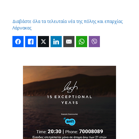
Διαβάστε όλα τα τελευταία νέα της πόλης και επαρχίας
Λάρνακας
Facebook
Like
Twitter
LinkedIn
Email
WhatsApp
Viber