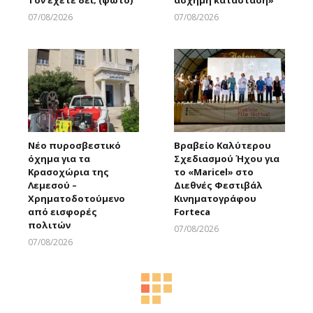
Τον έχετε δει; (φώτο)
άσχημη κατάσταση»
07/08/2026
07/08/2026
Larnakaonline
Larnakaonline
Νέο πυροσβεστικό
Βραβείο Καλύτερου
όχημα για τα
Σχεδιασμού Ήχου για
Κρασοχώρια της
το «Maricel» στο
Λεμεσού –
Διεθνές Φεστιβάλ
Χρηματοδοτούμενο
Κινηματογράφου
από εισφορές
Forteca
πολιτών
07/08/2026
Larnakaonline
07/08/2026
Larnakaonline