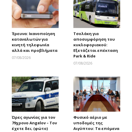
Έρευνα: Ικανοποίηση
Τσολάκη για
καταναλωτών για
αποσυμφόρηση του
κινητή τηλεφωνία
κυκλοφοριακού:
αλλά και προβλήματα
Εξετάζεται επέκταση
Park & Ride
07/08/2026
Larnakaonline
07/08/2026
Larnakaonline
Ώρες αγωνίας για τον
Φυσικό αέριο με
79χρονο Angelov – Τον
υποδομές της
έχετε δει; (φώτο)
Αιγύπτου: Τα επόμενα