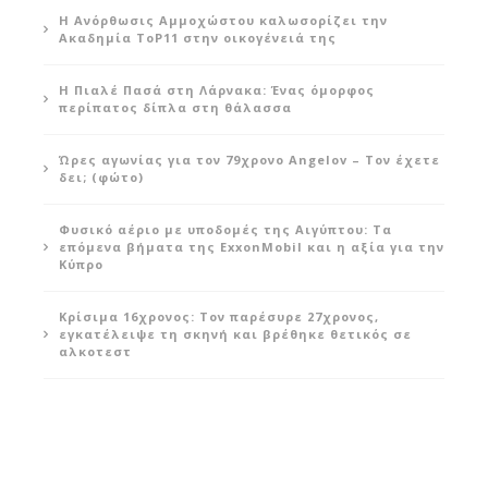
Η Ανόρθωσις Αμμοχώστου καλωσορίζει την
Ακαδημία ToP11 στην οικογένειά της
Η Πιαλέ Πασά στη Λάρνακα: Ένας όμορφος
περίπατος δίπλα στη θάλασσα
Ώρες αγωνίας για τον 79χρονο Angelov – Τον έχετε
δει; (φώτο)
Φυσικό αέριο με υποδομές της Αιγύπτου: Τα
επόμενα βήματα της ExxonMobil και η αξία για την
Κύπρο
Κρίσιμα 16χρονος: Τον παρέσυρε 27χρονος,
εγκατέλειψε τη σκηνή και βρέθηκε θετικός σε
αλκοτεστ