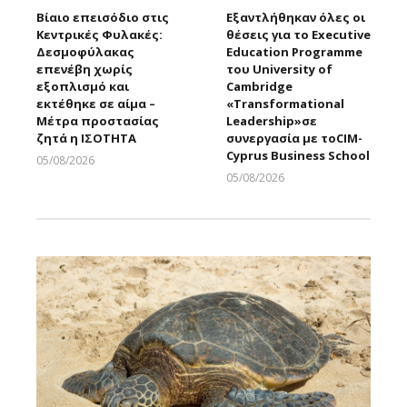
Βίαιο επεισόδιο στις
Εξαντλήθηκαν όλες οι
Κεντρικές Φυλακές:
θέσεις για το Executive
Δεσμοφύλακας
Education Programme
επενέβη χωρίς
του University of
εξοπλισμό και
Cambridge
εκτέθηκε σε αίμα –
«Transformational
Μέτρα προστασίας
Leadership»σε
ζητά η ΙΣΟΤΗΤΑ
συνεργασία με τοCIM-
Cyprus Business School
05/08/2026
Larnakaonline
05/08/2026
Larnakaonline