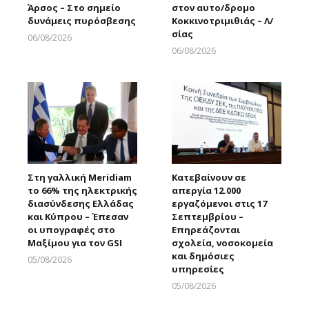
Άρσος – Στο σημείο
στον αυτο/δρομο
δυνάμεις πυρόσβεσης
Κοκκινοτριμιθιάς – Λ/
σίας
06/08/2026
Larnakaonline
06/08/2026
Larnakaonline
Στη γαλλική Meridiam
Κατεβαίνουν σε
το 66% της ηλεκτρικής
απεργία 12.000
διασύνδεσης Ελλάδας
εργαζόμενοι στις 17
και Κύπρου – Έπεσαν
Σεπτεμβρίου –
οι υπογραφές στο
Επηρεάζονται
Μαξίμου για τον GSI
σχολεία, νοσοκομεία
και δημόσιες
05/08/2026
υπηρεσίες
Larnakaonline
05/08/2026
Larnakaonline