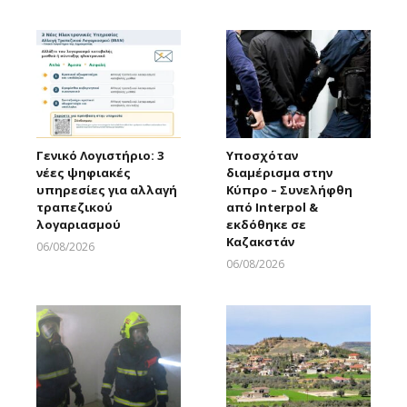
Larnakaonline
Γενικό Λογιστήριο: 3
Υποσχόταν
νέες ψηφιακές
διαμέρισμα στην
υπηρεσίες για αλλαγή
Κύπρο – Συνελήφθη
τραπεζικού
από Interpol &
λογαριασμού
εκδόθηκε σε
Καζακστάν
06/08/2026
Larnakaonline
06/08/2026
Larnakaonline