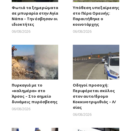
Φωτιά τα ξημερώματα
Υπόθεση υπεξαίρεσης
σε μπυραρία στην Αγία
στο Πέρα Ορεινής:
Νάπα – Την έσβησαν οι
Παραιτήθηκε ο
ιδιοκτήτες
κοινοτάρχης
06/08/2026
06/08/2026
Larnakaonline
Larnakaonline
Πυρκαγιά με το
Οδηγοί προσοχή:
«καλημέρα» στο
Περιφέρεται σκύλος
Άρσος – Στο σημείο
στον αυτο/δρομο
δυνάμεις πυρόσβεσης
Κοκκινοτριμιθιάς – Λ/
σίας
06/08/2026
Larnakaonline
06/08/2026
Larnakaonline