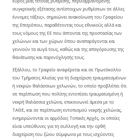
εύρος μιας τέτοιας ρύθμισης, περιλαμβανομένης
συγκριτικής εξέτασης αντίστοιχων ρυθμίσεων σε άλλες
έννομες τάξεις», σημειώνει ανακοίνωση του Γραφείου
της Επιτρόπου, παραθέτοντας τους εθνικούς αλλά και
τους νόμους της ΕΕ που άπτονται της προστασίας των
χελώνων και των χώρων όπου αναπαράγονται και
γεννούν τα αυγά τους, καθώς και της απαγόρευσης της
θανάτωσης και παρενόχλησής τους.
Εξάλλου, το Γραφείο αναφέρεται και σε Πρωτόκολλο
του Τμήματος Αλιείας για τη διαχείριση τραυματισμένων
ή νεκρών θαλάσσιων χελωνών, το οποίο προβλέπει ότι
σε περίπτωση που πολίτης εντοπίσει τραυματισμένη ή
νεκρή θαλάσσια χελώνα, επικοινωνεί άμεσα με το
ΤΑΘΕ, και σε περίπτωση εντοπισμού νεκρής χελώνας,
ενημερώνονται οι αρμόδιες Τοπικές Αρχές, οι οποίες
είναι υπεύθυνες για τη συλλογή και την ορθή
διαχείριση του ζώου σύμφωνα με τους ισχύοντες