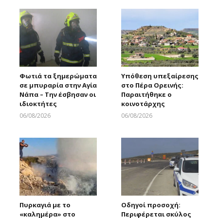
Φωτιά τα ξημερώματα
Υπόθεση υπεξαίρεσης
σε μπυραρία στην Αγία
στο Πέρα Ορεινής:
Νάπα – Την έσβησαν οι
Παραιτήθηκε ο
ιδιοκτήτες
κοινοτάρχης
06/08/2026
06/08/2026
Larnakaonline
Larnakaonline
Πυρκαγιά με το
Οδηγοί προσοχή:
«καλημέρα» στο
Περιφέρεται σκύλος