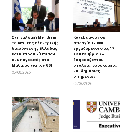
Στη γαλλική Meridiam
Κατεβαίνουν σε
το 66% της ηλεκτρικής
απεργία 12.000
διασύνδεσης Ελλάδας
εργαζόμενοι στις 17
και Κύπρου – Έπεσαν
Σεπτεμβρίου –
οι υπογραφές στο
Επηρεάζονται
Μαξίμου για τον GSI
σχολεία, νοσοκομεία
και δημόσιες
05/08/2026
υπηρεσίες
Larnakaonline
05/08/2026
Larnakaonline