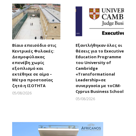
Βίαιο επεισόδιο στις
Εξαντλήθηκαν όλες οι
Κεντρικές Φυλακές:
θέσεις για το Executive
Δεσμοφύλακας
Education Programme
επενέβη χωρίς
του University of
εξοπλισμό και
Cambridge
εκτέθηκε σε αίμα –
«Transformational
Μέτρα προστασίας
Leadership»σε
ζητά η ΙΣΟΤΗΤΑ
συνεργασία με τοCIM-
Cyprus Business School
05/08/2026
Larnakaonline
05/08/2026
Larnakaonline