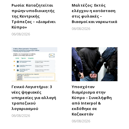
Ρωσία: Καταζητείται
Μαλτέζος: Εκτός
πρώην υποδιοικητής
ελέγχου η κατάσταση
της Κεντρικής
στις φυλακές –
Τράπεζας – «Διαμένει
Βιασμοί και ναρκωτικά
Κύπρο»
06/08/2026
Larnakaonline
06/08/2026
Larnakaonline
Γενικό Λογιστήριο: 3
Υποσχόταν
νέες ψηφιακές
διαμέρισμα στην
υπηρεσίες για αλλαγή
Κύπρο – Συνελήφθη
τραπεζικού
από Interpol &
λογαριασμού
εκδόθηκε σε
Καζακστάν
06/08/2026
Larnakaonline
06/08/2026
Larnakaonline