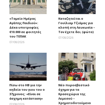
«Ταμείο Ημέρας
Καταζητείται ο
Αγάπης Παιδιού»:
Γουίλιαμ Τζιάμας για
Δέκα υποτροφίες
κλοπή στη Λευκωσία –
€10.000 σε φοιτητές
Τον έχετε δει; (φώτο)
του ΤΕΠΑΚ
07/08/2026
Larnakaonline
07/08/2026
Larnakaonline
Πίσω στο ΗΒ για την
Νέο πυροσβεστικό
κηδεία του γιου του ο
όχημα για τα
37χρονος: «Είναι σε
Κρασοχώρια της
άσχημη κατάσταση»
Λεμεσού –
Χρηματοδοτούμενο
07/08/2026