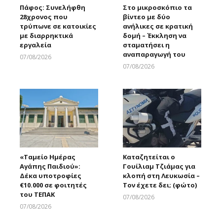
Πάφος: Συνελήφθη
Στο μικροσκόπιο τα
28χρονος που
βίντεο με δύο
τρύπωνε σε κατοικίες
ανήλικες σε κρατική
με διαρρηκτικά
δομή – Έκκληση να
εργαλεία
σταματήσει η
αναπαραγωγή του
07/08/2026
Larnakaonline
07/08/2026
Larnakaonline
«Ταμείο Ημέρας
Καταζητείται ο
Αγάπης Παιδιού»:
Γουίλιαμ Τζιάμας για
Δέκα υποτροφίες
κλοπή στη Λευκωσία –
€10.000 σε φοιτητές
Τον έχετε δει; (φώτο)
του ΤΕΠΑΚ
07/08/2026
Larnakaonline
07/08/2026
Larnakaonline