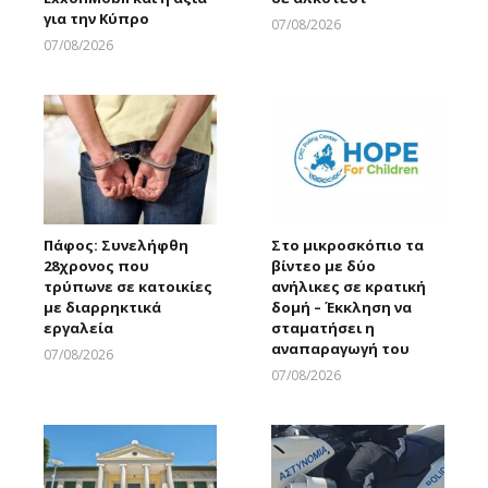
για την Κύπρο
07/08/2026
Larnakaonline
07/08/2026
Larnakaonline
Πάφος: Συνελήφθη
Στο μικροσκόπιο τα
28χρονος που
βίντεο με δύο
τρύπωνε σε κατοικίες
ανήλικες σε κρατική
με διαρρηκτικά
δομή – Έκκληση να
εργαλεία
σταματήσει η
αναπαραγωγή του
07/08/2026
Larnakaonline
07/08/2026
Larnakaonline