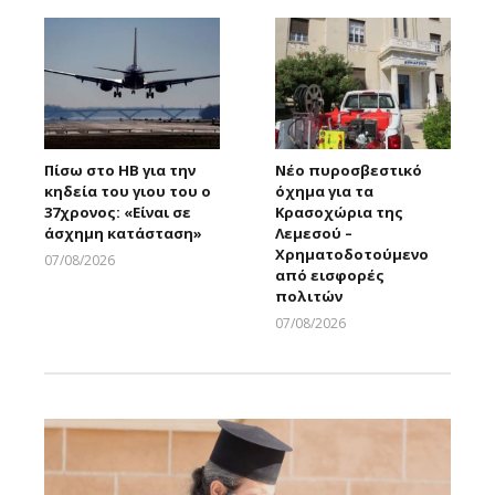
Πίσω στο ΗΒ για την
Νέο πυροσβεστικό
κηδεία του γιου του ο
όχημα για τα
37χρονος: «Είναι σε
Κρασοχώρια της
άσχημη κατάσταση»
Λεμεσού –
Χρηματοδοτούμενο
07/08/2026
από εισφορές
Larnakaonline
πολιτών
07/08/2026
Larnakaonline