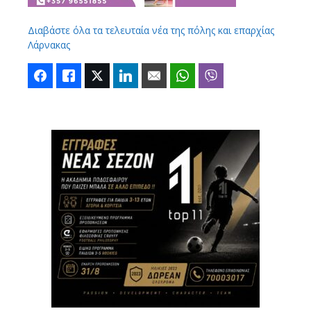
Διαβάστε όλα τα τελευταία νέα της πόλης και επαρχίας
Λάρνακας
Facebook
Like
Twitter
LinkedIn
Email
WhatsApp
Viber