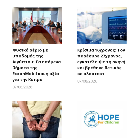
Φυσικό αέριο με
Κρίσιμα 16χρονος: Τον
υποδομές της
παρέσυρε 27χρονος,
Αιγύπτου: Τα επόμενα
εγκατέλειψε τη σκηνή
βήματα της
και βρέθηκε θετικός
ExxonMobil και η αξία
σε αλκοτεστ
για την Κύπρο
07/08/2026
Larnakaonline
07/08/2026
Larnakaonline