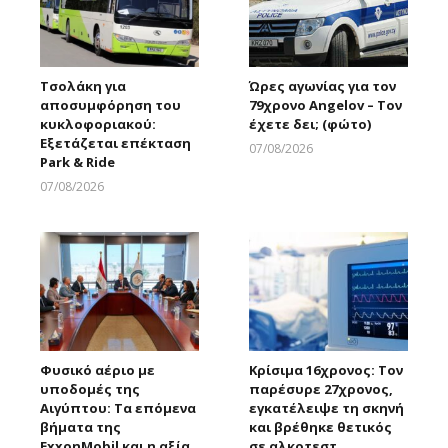
Τσολάκη για
Ώρες αγωνίας για τον
αποσυμφόρηση του
79χρονο Angelov – Τον
κυκλοφοριακού:
έχετε δει; (φώτο)
Εξετάζεται επέκταση
07/08/2026
Park & Ride
Larnakaonline
07/08/2026
Larnakaonline
Φυσικό αέριο με
Κρίσιμα 16χρονος: Τον
υποδομές της
παρέσυρε 27χρονος,
Αιγύπτου: Τα επόμενα
εγκατέλειψε τη σκηνή
βήματα της
και βρέθηκε θετικός
ExxonMobil και η αξία
σε αλκοτεστ