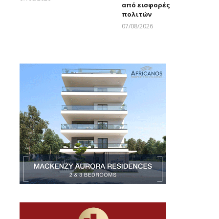
από εισφορές
Larnakaonline
πολιτών
07/08/2026
Larnakaonline