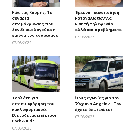
Κώστας Κουμής: Τα
Έρευνα: Ικανοποίηση
σενάρια
καταναλωτών για
απομάκρυνσης που
κινητή τηλεφωνία
δεν δικαιολογούσε η
αλλά και προβλήματα
εικόνα του τουρισμού
07/08/2026
Larnakaonline
07/08/2026
Larnakaonline
Τσολάκη για
Ώρες αγωνίας για τον
αποσυμφόρηση του
79χρονο Angelov – Τον
κυκλοφοριακού:
έχετε δει; (φώτο)
Εξετάζεται επέκταση
07/08/2026
Park & Ride
Larnakaonline
07/08/2026
Larnakaonline