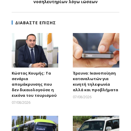
νοσηλευτηρίων λόγω ιώσεων
ΔΙΑΒΑΣΤΕ ΕΠΙΣΗΣ
Κώστας Κουμής: Τα
Έρευνα: Ικανοποίηση
σενάρια
καταναλωτών για
απομάκρυνσης που
κινητή τηλεφωνία
δεν δικαιολογούσε η
αλλά και προβλήματα
εικόνα του τουρισμού
07/08/2026
Larnakaonline
07/08/2026
Larnakaonline