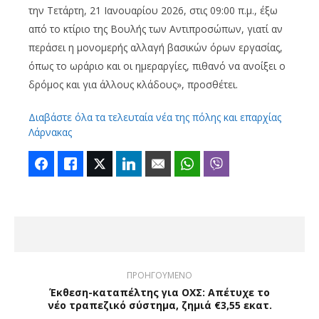
την Τετάρτη, 21 Ιανουαρίου 2026, στις 09:00 π.μ., έξω
από το κτίριο της Βουλής των Αντιπροσώπων, γιατί αν
περάσει η μονομερής αλλαγή βασικών όρων εργασίας,
όπως το ωράριο και οι ημεραργίες, πιθανό να ανοίξει ο
δρόμος και για άλλους κλάδους», προσθέτει.
Διαβάστε όλα τα τελευταία νέα της πόλης και επαρχίας
Λάρνακας
Facebook
Like
Twitter
LinkedIn
Email
WhatsApp
Viber
ΠΡΟΗΓΟΥΜΕΝΟ
Έκθεση-καταπέλτης για ΟΧΣ: Απέτυχε το
νέο τραπεζικό σύστημα, ζημιά €3,55 εκατ.