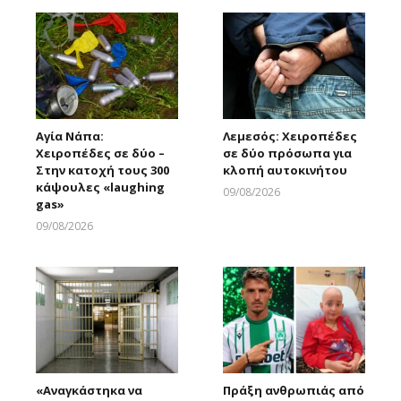
Αγία Νάπα:
Λεμεσός: Χειροπέδες
Χειροπέδες σε δύο –
σε δύο πρόσωπα για
Στην κατοχή τους 300
κλοπή αυτοκινήτου
κάψουλες «laughing
09/08/2026
gas»
Larnakaonline
09/08/2026
Larnakaonline
«Αναγκάστηκα να
Πράξη ανθρωπιάς από