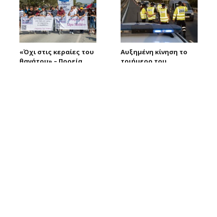
«Όχι στις κεραίες του
Αυξημένη κίνηση το
θανάτου» – Πορεία
τριήμερο του
διαμαρτυρίας έξω
Δεκαπενταύγουστου –
από τις Β. Βάσεις
Επί ποδός η
Αστυνομία
08/08/2026
Larnakaonline
08/08/2026
Larnakaonline
Επίθεση σε διανομέα
Θαλάσσια επιβατική
φαγητού στη Λεμεσό –
σύνδεση με Ελλάδα
Του άρπαξαν ακόμη
και το 2027-
και την παραγγελία
Αποφασίζουν αν θα