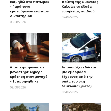
κοιμηθώ στο πάτωμα»
παίκτη της Ομόνοιας-
– Παράπονο
Κάλυψε τα έξοδα
κρατούμενου ενώπιον
νοσηλείας παιδιού
Δικαστηρίου
09/08/2026
Larnakaonline
09/08/2026
Larnakaonline
Απόπειρα φόνου σε
Απουσιάζει εδώ και
μοναστήρι: 6ημερη
μια εβδομάδα
κράτηση στον μοναχό
58χρονος από την
– Τι προηγήθηκε
οικία του στη
Λευκωσία (φώτο)
09/08/2026
Larnakaonline
08/08/2026
Larnakaonline