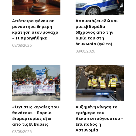
Απόπειρα φόνου σε
Απουσιάζει εδώ και
μοναστήρι: 6ημερη
μια εβδομάδα
κράτηση στον μοναχό
58χρονος από την
– Τι προηγήθηκε
οικία του στη
Λευκωσία (φώτο)
09/08/2026
Larnakaonline
08/08/2026
Larnakaonline
«Όχι στις κεραίες του
Αυξημένη κίνηση το
θανάτου» – Πορεία
τριήμερο του
διαμαρτυρίας έξω
Δεκαπενταύγουστου –
από τις Β. Βάσεις
Επί ποδός η
Αστυνομία
08/08/2026