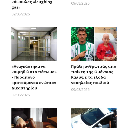
κάψουλες «laughing
09/08/2026
gas»
Larnakaonline
09/08/2026
Larnakaonline
«Αναγκάστηκα να
Πράξη ανθρωπιάς από
κοιμηθώ στο πάτωμα»
παίκτη της Ομόνοιας-
– Παράπονο
Κάλυψε τα έξοδα
κρατούμενου ενώπιον
νοσηλείας παιδιού
Δικαστηρίου
09/08/2026
Larnakaonline
09/08/2026
Larnakaonline