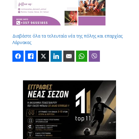
Διαβάστε όλα τα τελευταία νέα της πόλης και επαρχίας
Λάρνακας
Facebook
Like
Twitter
LinkedIn
Email
WhatsApp
Viber