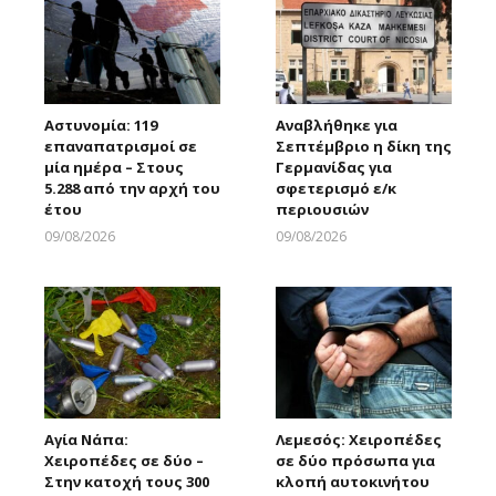
Αστυνομία: 119
Αναβλήθηκε για
επαναπατρισμοί σε
Σεπτέμβριο η δίκη της
μία ημέρα – Στους
Γερμανίδας για
5.288 από την αρχή του
σφετερισμό ε/κ
έτου
περιουσιών
09/08/2026
09/08/2026
Larnakaonline
Larnakaonline
Αγία Νάπα:
Λεμεσός: Χειροπέδες
Χειροπέδες σε δύο –
σε δύο πρόσωπα για
Στην κατοχή τους 300
κλοπή αυτοκινήτου