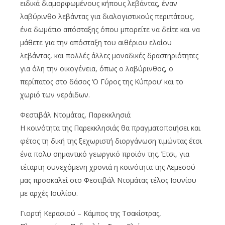
ειδικά διαμορφωμένους κήπους λεβάντας, έναν
λαβύρινθο λεβάντας για διαλογιστικούς περιπάτους,
ένα δωμάτιο απόσταξης όπου μπορείτε να δείτε και να
μάθετε για την απόσταξη του αιθέριου ελαίου
λεβάντας, και πολλές άλλες μοναδικές δραστηριότητες
για όλη την οικογένεια, όπως ο λαβύρινθος, ο
περίπατος στο δάσος ‘Ο Γύρος της Κύπρου’ και το
χωριό των νεράιδων.
Φεστιβάλ Ντομάτας, Παρεκκλησιά
Η κοινότητα της Παρεκκλησιάς θα πραγματοποιήσει και
φέτος τη δική της ξεχωριστή διοργάνωση τιμώντας έτσι
ένα πολυ σημαντικό γεωργικό προϊόν της. Έτσι, για
τέταρτη συνεχόμενη χρονιά η κοινότητα της Λεμεσού
μας προσκαλεί στο Φεστιβάλ Ντομάτας τέλος Ιουνίου
με αρχές Ιουλίου.
Γιορτή Κερασιού – Κάμπος της Τσακίστρας,