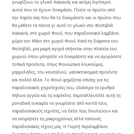
γνωρίζουν το γλυκό Καϊκανάς και ακόμη λιγότεροι
αυτοί που το έχουν δοκιμάσει. Γίνετε οι πρώτοι από
την παρέα σας που θα το δοκιμάσετε και οι πρώτοι που
θα μάθετε τα πάντα γι’ αυτό το γλυκό στο Φεστιβάλ
Καϊκανά, στο χωριό Φοινί, που παραδοσιακά λαμβάνει
χώρα τον Μάιο στο χωριό Φοινί. Κατά τη διάρκεια του
Φεστιβάλ, μια μικρή αγορά στήνεται στην πλατεία του
χωριού όπου μπορείτε να δοκιμάσετε και να αγοράσετε
τοπικά προϊόντα, όπως Φοινιώτικα λουκούμια,
μαρμελάδες, του κουταλιού, γαλακτοκομικά προϊόντα
και πολλά άλλα. Το Φοινί φημίζεται επίσης για τις
παραδοσιακές χειροτεχνίες του, ιδιαίτερα τα ερυθρά
πήλινα αγγεία και τις καρέκλες. Εκμεταλλευτείτε αυτή τη
μοναδική ευκαιρία να γνωρίσετε από κοντά τους
παραδοσιακούς τεχνίτες, να δείτε πώς δουλεύουν και
να εκτιμήσετε τις μακροχρόνιες αλλά ταπεινές
παραδοσιακές τέχνες μας. Η Γιορτή περιλαμβάνει