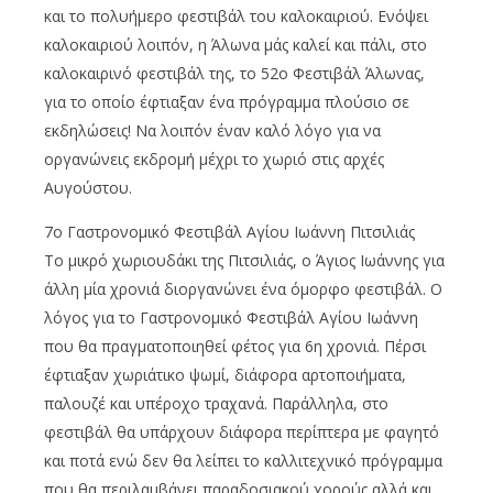
και το πολυήμερο φεστιβάλ του καλοκαιριού. Ενόψει
καλοκαιριού λοιπόν, η Άλωνα μάς καλεί και πάλι, στο
καλοκαιρινό φεστιβάλ της, το 52ο Φεστιβάλ Άλωνας,
για το οποίο έφτιαξαν ένα πρόγραμμα πλούσιο σε
εκδηλώσεις! Να λοιπόν έναν καλό λόγο για να
οργανώνεις εκδρομή μέχρι το χωριό στις αρχές
Αυγούστου.
7ο Γαστρονομικό Φεστιβάλ Αγίου Ιωάννη Πιτσιλιάς
Το μικρό χωριουδάκι της Πιτσιλιάς, ο Άγιος Ιωάννης για
άλλη μία χρονιά διοργανώνει ένα όμορφο φεστιβάλ. Ο
λόγος για το Γαστρονομικό Φεστιβάλ Αγίου Ιωάννη
που θα πραγματοποιηθεί φέτος για 6η χρονιά. Πέρσι
έφτιαξαν χωριάτικο ψωμί, διάφορα αρτοποιήματα,
παλουζέ και υπέροχο τραχανά. Παράλληλα, στο
φεστιβάλ θα υπάρχουν διάφορα περίπτερα με φαγητό
και ποτά ενώ δεν θα λείπει το καλλιτεχνικό πρόγραμμα
που θα περιλαμβάνει παραδοσιακού χορούς αλλά και