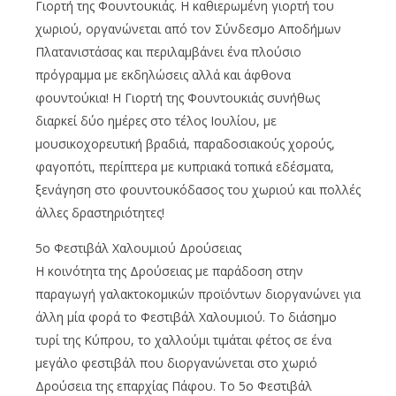
Γιορτή της Φουντουκιάς. Η καθιερωμένη γιορτή του
χωριού, οργανώνεται από τον Σύνδεσμο Αποδήμων
Πλατανιστάσας και περιλαμβάνει ένα πλούσιο
πρόγραμμα με εκδηλώσεις αλλά και άφθονα
φουντούκια! Η Γιορτή της Φουντουκιάς συνήθως
διαρκεί δύο ημέρες στο τέλος Ιουλίου, με
μουσικοχορευτική βραδιά, παραδοσιακούς χορούς,
φαγοπότι, περίπτερα με κυπριακά τοπικά εδέσματα,
ξενάγηση στο φουντουκόδασος του χωριού και πολλές
άλλες δραστηριότητες!
5ο Φεστιβάλ Χαλουμιού Δρούσειας
Η κοινότητα της Δρούσειας με παράδοση στην
παραγωγή γαλακτοκομικών προϊόντων διοργανώνει για
άλλη μία φορά το Φεστιβάλ Χαλουμιού. To διάσημο
τυρί της Κύπρου, το χαλλούμι τιμάται φέτος σε ένα
μεγάλο φεστιβάλ που διοργανώνεται στο χωριό
Δρούσεια της επαρχίας Πάφου. Το 5ο Φεστιβάλ