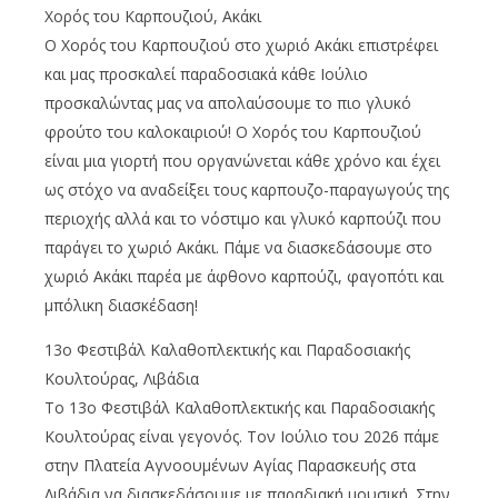
Χορός του Καρπουζιού, Ακάκι
Ο Χορός του Καρπουζιού στο χωριό Ακάκι επιστρέφει
και μας προσκαλεί παραδοσιακά κάθε Ιούλιο
προσκαλώντας μας να απολαύσουμε το πιο γλυκό
φρούτο του καλοκαιριού! Ο Χορός του Καρπουζιού
είναι μια γιορτή που οργανώνεται κάθε χρόνο και έχει
ως στόχο να αναδείξει τους καρπουζο-παραγωγούς της
περιοχής αλλά και το νόστιμο και γλυκό καρπούζι που
παράγει το χωριό Ακάκι. Πάμε να διασκεδάσουμε στο
χωριό Ακάκι παρέα με άφθονο καρπούζι, φαγοπότι και
μπόλικη διασκέδαση!
13ο Φεστιβάλ Καλαθοπλεκτικής και Παραδοσιακής
Κουλτούρας, Λιβάδια
Το 13o Φεστιβάλ Καλαθοπλεκτικής και Παραδοσιακής
Κουλτούρας είναι γεγονός. Τον Ιούλιο του 2026 πάμε
στην Πλατεία Αγνοουμένων Αγίας Παρασκευής στα
Λιβάδια να διασκεδάσουμε με παραδιακή μουσική. Στην