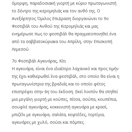
όμορφη, παραδοσιακή γιορτή με κύριο πρωταγωνιστή
το δέντρο της κιτρομηλιάς και τον ανθό της. Ο
Ανεξάρτητος Όμιλος ΕπιΔραση διοργανώνει το 9ο
Φεστιβάλ του Ανθού της Κιτρομηλιάς και μας
ενημέρωσε πως το φεστιβάλ θα πραγματοποιηθεί ένα
από τα σαββατοκύριακα του Απρίλη, στην Επισκοπή
Λεμεσού.
7ο Φεστιβάλ Αγκινάρας, Κίτι
Η αγκινάρα, είναι ένα ιδιαίτερο λαχανικό και προς τιμήν
της έχει καθιερωθεί ένα φεστιβάλ, στο οποίο θα είναι η
πρωταγωνίστρια της βραδιάς και το οποίο φέτος
επιστρέφει στην 6η του έκδοση. Εκεί λοιπόν θα στηθεί
μια μεγάλη γιορτή με κούπες, πίτσα, σούπα, κουπέπια,
σουφλέ αγκινάρας, κοκκινιστή αγκινάρα με κρασί,
μπιζέλι με αγκινάρα, σαλάτα, κεφτέδες, τορτίγια,
αγκινάρες με χυλό, σούσι και πόμπες.