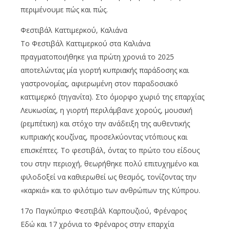
περιμένουμε πώς και πώς.
Φεστιβάλ Καττιμερκού, Καλιάνα
Το Φεστιβάλ Καττιμερκού στα Καλιάνα
πραγματοποιήθηκε για πρώτη χρονιά το 2025
αποτελώντας μία γιορτή κυπριακής παράδοσης και
γαστρονομίας, αφιερωμένη στον παραδοσιακό
καττιμερκό (τηγανίτα). Στο όμορφο χωριό της επαρχίας
Λευκωσίας, η γιορτή περιλάμβανε χορούς, μουσική
(ρεμπέτικη) και στόχο την ανάδειξη της αυθεντικής
κυπριακής κουζίνας, προσελκύοντας ντόπιους και
επισκέπτες. Το φεστιβάλ, όντας το πρώτο του είδους
του στην περιοχή, θεωρήθηκε πολύ επιτυχημένο και
φιλοδοξεί να καθιερωθεί ως θεσμός, τονίζοντας την
«καρκιά» και το φιλότιμο των ανθρώπων της Κύπρου.
17ο Παγκύπριο Φεστιβάλ Καρπουζιού, Φρέναρος
Εδώ και 17 χρόνια το Φρέναρος στην επαρχία