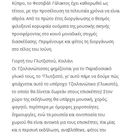
Κύπρο, το Φεστιβάλ Γάλακτος έχει καθιερωθεί ως
τέτοιο, με την προσέλευση τα τελευταία χρόνια να είναι
αθρόα. Από το πρώτο έτος διοργάνωσης ο θεσμός
φιλοξενεί κορυφαία ονόματα της μουσικής σκηνής
προσφέροντας στο κοινό μοναδικές στιγμές
διασκέδασης. Περιμένουμε και φέτος τη διοργάνωση
στο τέλος του Ιούνη.
Γιορτή του Γλυτζιστού, Κοιλάνι
Οι Τζοιλανιώτισσες φημίζονται για το Παραδοσιακό
γλυκό τους, το “Γλυτζιστό, γι’ αυτό πάμε να δούμε πώς
φτιάχνεται αυτό το υπέροχο Τζοιλανιώτικο (Γλυκιστό),
το οποίο θα δίνεται δωρεάν στους επισκέπτες! Στον
χώρο της εκδήλωσης θα υπάρχει μουσική, χορός,
φαγητό, περίπτερα με όμορφες χειροποίητες
δημιουργίες, ενώ τα μουσεία και οινοποιεία του
χωριού θα είναι ανοικτά για τους επισκέπτες. Και μίας
και η περσινή εκδήλωση, αναβλήθηκε, φέτος την