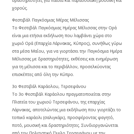
δραστηριότητες για παιδιά και παραδοσιακή μουσική και
χορούς.
Φεστιβάλ Παγκόσμιας Μέρας Μέλισσας
Το Φεστιβάλ Παγκόσμιας Ημέρας Μέλισσας στην Ορά
είναι μια ετήσια εκδήλωση που λαμβάνει χώρα στο
χωριό Ορά (Επαρχία Λάρνακας, Κύπρος), συνήθως γύρω
στα μέσα Μαΐου, για να γιορτάσει την Παγκόσμια Ημέρα
Μέλισσας με δραστηριότητες, εκθέσεις και ενημέρωση
για τη μέλισσα και το περιβάλλον, προσελκύοντας
επισκέπτες από όλη την Κύπρο.
3ο Φεστιβάλ Καράολου, Τερσεφάνου
Το 3ο Φεστιβάλ Καράολου πραγματοποιείται στην
Πλατεία του χωριού Τερσεφάνου, της επαρχίας
Λάρνακας, αποτελώντας μια εκδήλωση που γιορτάζει το
τοπικό καράολι (σαλιγκάρι), προσφέροντας φαγητό,
ποτό, μουσική και δραστηριότητες. Συνδιοργανώνεται
από τον Πολιτιστικό Όμιλο Τερσεφάνου με την