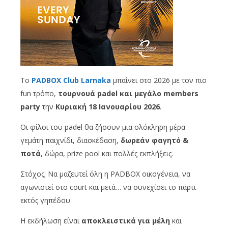
Το
PADBOX Club Larnaka
μπαίνει στο 2026 με τον πιο
fun τρόπο,
τουρνουά padel και μεγάλο members
party
την
Κυριακή 18 Ιανουαρίου 2026
.
Οι φίλοι του padel θα ζήσουν μια ολόκληρη μέρα
γεμάτη παιχνίδι, διασκέδαση,
δωρεάν φαγητό &
ποτά
, δώρα, prize pool και πολλές εκπλήξεις.
Στόχος; Να μαζευτεί όλη η PADBOX οικογένεια, να
αγωνιστεί στο court και μετά… να συνεχίσει το πάρτι
εκτός γηπέδου.
Η εκδήλωση είναι
αποκλειστικά για μέλη
και