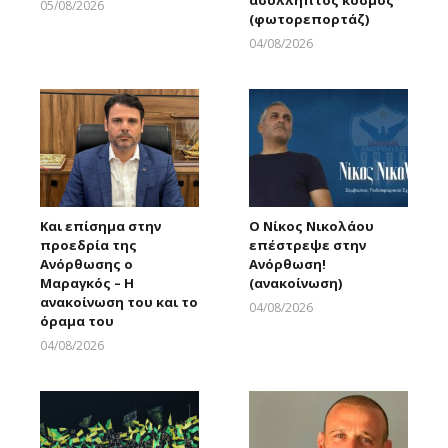
05/08/2026
(φωτορεπορτάζ)
Larnakaonline
04/08/2026
Larnakaonline
Και επίσημα στην
Ο Νίκος Νικολάου
προεδρία της
επέστρεψε στην
Ανόρθωσης ο
Ανόρθωση!
Μαραγκός – Η
(ανακοίνωση)
ανακοίνωση του και το
04/08/2026
όραμα του
Larnakaonline
04/08/2026
Larnakaonline