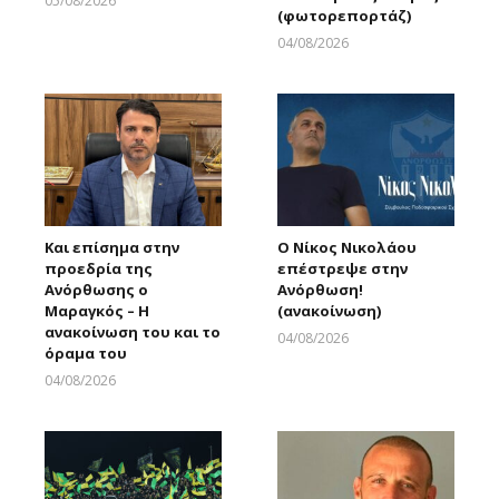
05/08/2026
(φωτορεπορτάζ)
Larnakaonline
04/08/2026
Larnakaonline
Και επίσημα στην
Ο Νίκος Νικολάου
προεδρία της
επέστρεψε στην
Ανόρθωσης ο
Ανόρθωση!
Μαραγκός – Η
(ανακοίνωση)
ανακοίνωση του και το
04/08/2026
όραμα του
Larnakaonline
04/08/2026
Larnakaonline