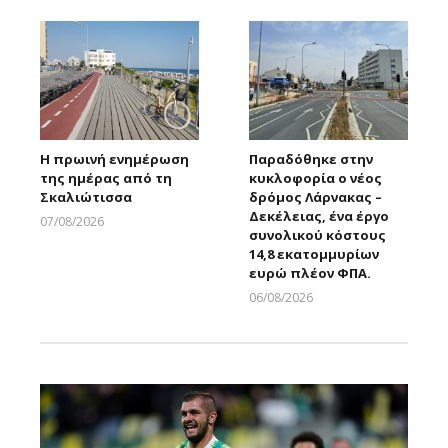
Η πρωινή ενημέρωση
Παραδόθηκε στην
της ημέρας από τη
κυκλοφορία ο νέος
Σκαλιώτισσα
δρόμος Λάρνακας –
Δεκέλειας, ένα έργο
07/08/2026
συνολικού κόστους
Larnakaonline
14,8 εκατομμυρίων
ευρώ πλέον ΦΠΑ.
06/08/2026
Larnakaonline