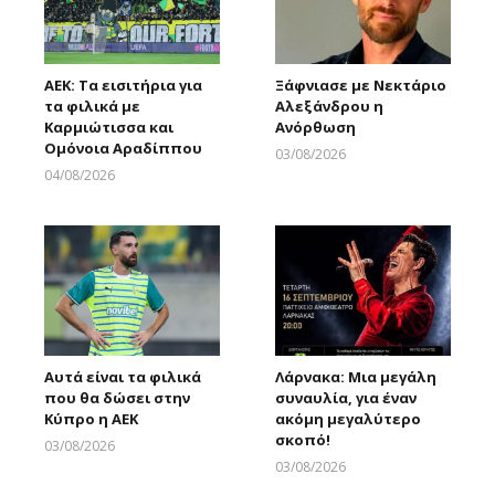
ΑΕΚ: Τα εισιτήρια για
Ξάφνιασε με Νεκτάριο
τα φιλικά με
Αλεξάνδρου η
Καρμιώτισσα και
Ανόρθωση
Ομόνοια Αραδίππου
03/08/2026
Larnakaonline
04/08/2026
Larnakaonline
Αυτά είναι τα φιλικά
Λάρνακα: Μια μεγάλη
που θα δώσει στην
συναυλία, για έναν
Κύπρο η ΑΕΚ
ακόμη μεγαλύτερο
σκοπό!
03/08/2026
Larnakaonline
03/08/2026
Larnakaonline