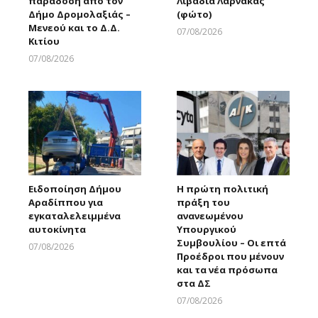
παράδοση από τον
Λιβάδια Λάρνακας
Δήμο Δρομολαξιάς –
(φώτο)
Μενεού και το Δ.Δ.
07/08/2026
Κιτίου
Larnakaonline
07/08/2026
Larnakaonline
Ειδοποίηση Δήμου
Η πρώτη πολιτική
Αραδίππου για
πράξη του
εγκαταλελειμμένα
ανανεωμένου
αυτοκίνητα
Υπουργικού
Συμβουλίου – Οι επτά
07/08/2026
Προέδροι που μένουν
Larnakaonline
και τα νέα πρόσωπα
στα ΔΣ
07/08/2026
Larnakaonline