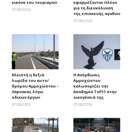
εικόνα του τουρισμού
εφαρμόζονται πλέον
για τη διευκόλυνση
07/08/2026
της επισκευής αγαθών
Larnakaonline
07/08/2026
Larnakaonline
Κλειστή η δεξιά
Η Ανόρθωσις
λωρίδα του αυτο/
Αμμοχώστου
δρομου Αμμοχώστου –
καλωσορίζει την
Λάρνακας λόγω
Ακαδημία ToP11 στην
οδικών έργων
οικογένειά της
07/08/2026
07/08/2026
Larnakaonline
Larnakaonline