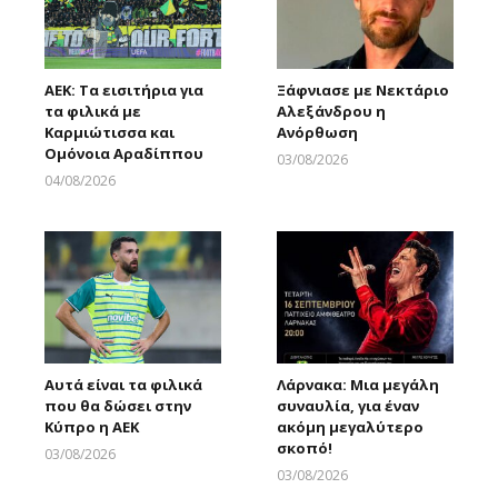
ΑΕΚ: Τα εισιτήρια για
Ξάφνιασε με Νεκτάριο
τα φιλικά με
Αλεξάνδρου η
Καρμιώτισσα και
Ανόρθωση
Ομόνοια Αραδίππου
03/08/2026
Larnakaonline
04/08/2026
Larnakaonline
Αυτά είναι τα φιλικά
Λάρνακα: Μια μεγάλη
που θα δώσει στην
συναυλία, για έναν
Κύπρο η ΑΕΚ
ακόμη μεγαλύτερο
σκοπό!
03/08/2026
Larnakaonline
03/08/2026
Larnakaonline