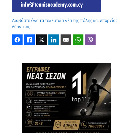
Διαβάστε όλα τα τελευταία νέα της πόλης και επαρχίας
Λάρνακας
Facebook
Like
Twitter
LinkedIn
Email
WhatsApp
Viber