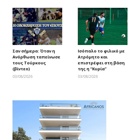
Σαν σήμερα: Όταν η
Ισόπαλο το φιλικό με
Ανόρθωση ταπείνωσε
Ατρόμητο και
τους Τούρκους
επιστρέφει στη βάση
(βίντεο)
της η “Κυρία”
03/08/2026
03/08/2026
Larnakaonline
Larnakaonline