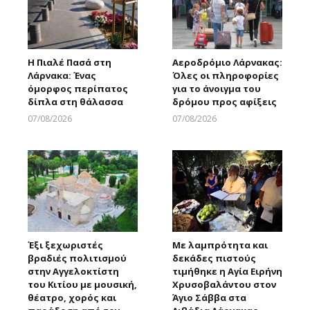
Η Πιαλέ Πασά στη
Αεροδρόμιο Λάρνακας:
Λάρνακα: Ένας
Όλες οι πληροφορίες
όμορφος περίπατος
για το άνοιγμα του
δίπλα στη θάλασσα
δρόμου προς αφίξεις
07/08/2026
07/08/2026
Larnakaonline
Larnakaonline
Έξι ξεχωριστές
Με λαμπρότητα και
βραδιές πολιτισμού
δεκάδες πιστούς
στην Αγγελοκτίστη
τιμήθηκε η Αγία Ειρήνη
του Κιτίου με μουσική,
Χρυσοβαλάντου στον
θέατρο, χορός και
Άγιο Σάββα στα