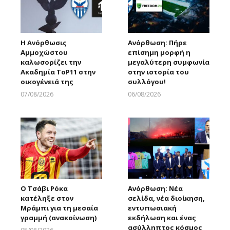
Η Ανόρθωσις
Ανόρθωση: Πήρε
Αμμοχώστου
επίσημη μορφή η
καλωσορίζει την
μεγαλύτερη συμφωνία
Ακαδημία ToP11 στην
στην ιστορία του
οικογένειά της
συλλόγου!
07/08/2026
06/08/2026
Larnakaonline
Larnakaonline
Ο Τσάβι Ρόκα
Ανόρθωση: Νέα
κατέληξε στον
σελίδα, νέα διοίκηση,
Μράμπι για τη μεσαία
εντυπωσιακή
γραμμή (ανακοίνωση)
εκδήλωση και ένας
ασύλληπτος κόσμος