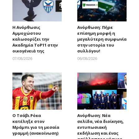
Η Ανόρθωσις
Ανόρθωση: Πήρε
Αμμοχώστου
επίσημη μορφή η
καλωσορίζει την
μεγαλύτερη συμφωνία
Ακαδημία ToP11 στην
στην ιστορία του
οικογένειά της
συλλόγου!
07/08/2026
06/08/2026
Larnakaonline
Larnakaonline
Ο Τσάβι Ρόκα
Ανόρθωση: Νέα
κατέληξε στον
σελίδα, νέα διοίκηση,
Μράμπι για τη μεσαία
εντυπωσιακή
γραμμή (ανακοίνωση)
εκδήλωση και ένας
ασύλληπτος κόσμος