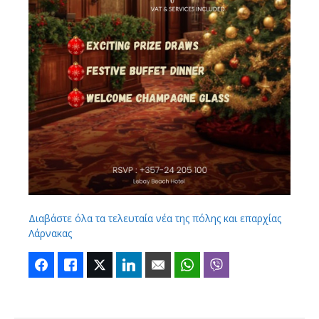
Διαβάστε όλα τα τελευταία νέα της πόλης και επαρχίας
Λάρνακας
Facebook
Like
Twitter
LinkedIn
Email
WhatsApp
Viber