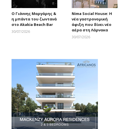
Ο Γιάννης Μαργάρης &
Nima Social House: Η
η μπάντα του ζωντανά
νέα γαστρονομική
στο Akakia Beach Bar
άφιξη που δίνει νέο
αέρα στη Λάρνακα
30/07/2026
Larnakaonline
30/07/2026
Larnakaonline