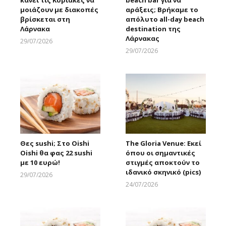
μοιάζουν με διακοπές
αράξεις; Βρήκαμε το
βρίσκεται στη
απόλυτο all-day beach
Λάρνακα
destination της
Λάρνακας
29/07/2026
Larnakaonline
29/07/2026
Larnakaonline
Θες sushi; Στο Oishi
The Gloria Venue: Εκεί
Oishi θα φας 22 sushi
όπου οι σημαντικές
με 10 ευρώ!
στιγμές αποκτούν το
ιδανικό σκηνικό (pics)
29/07/2026
Larnakaonline
24/07/2026
Larnakaonline