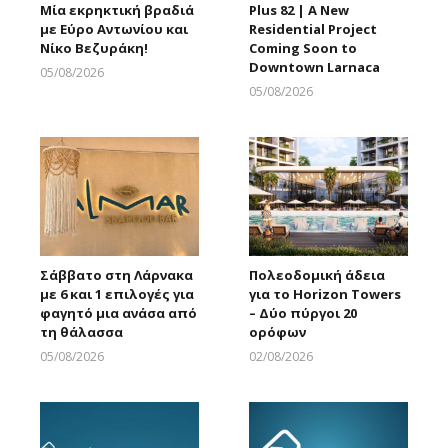
Μία εκρηκτική βραδιά
Plus 82 | A New
με Εύρο Αντωνίου και
Residential Project
Νίκο Βεζυράκη!
Coming Soon to
Downtown Larnaca
05/08/2026
Larnakaonline
05/08/2026
Larnakaonline
Σάββατο στη Λάρνακα
Πολεοδομική άδεια
με 6 και 1 επιλογές για
για το Horizon Towers
φαγητό μια ανάσα από
– Δύο πύργοι 20
τη θάλασσα
ορόφων
05/08/2026
02/08/2026
Larnakaonline
Larnakaonline