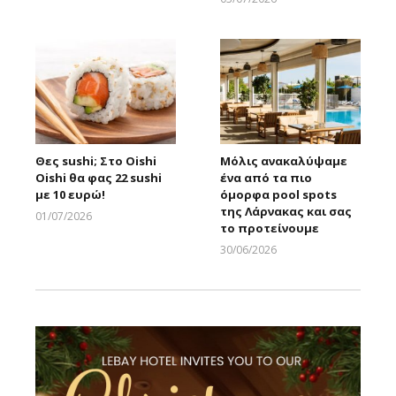
Larnakaonline
Θες sushi; Στο Oishi
Μόλις ανακαλύψαμε
Oishi θα φας 22 sushi
ένα από τα πιο
με 10 ευρώ!
όμορφα pool spots
της Λάρνακας και σας
01/07/2026
το προτείνουμε
Larnakaonline
30/06/2026
Larnakaonline