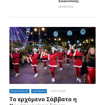
Δικαιοσύνης
06/08/2026
Larnakaonline
16/12/2025
ΕΚΔΗΛΩΣΕΙΣ
ΛΑΡΝΑΚΑ
To ερχόμενο Σάββατο η