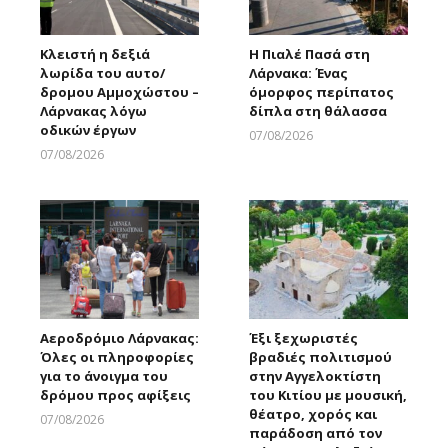
Κλειστή η δεξιά
Η Πιαλέ Πασά στη
λωρίδα του αυτο/
Λάρνακα: Ένας
δρομου Αμμοχώστου –
όμορφος περίπατος
Λάρνακας λόγω
δίπλα στη θάλασσα
οδικών έργων
07/08/2026
Larnakaonline
07/08/2026
Larnakaonline
Αεροδρόμιο Λάρνακας:
Έξι ξεχωριστές
Όλες οι πληροφορίες
βραδιές πολιτισμού
για το άνοιγμα του
στην Αγγελοκτίστη
δρόμου προς αφίξεις
του Κιτίου με μουσική,
θέατρο, χορός και
07/08/2026
παράδοση από τον
Larnakaonline