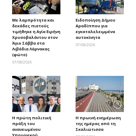
Με λαμπρότητα και
Ειδοποίηση Δήμου
δεκάδες πιστούς
Αραδίππου για
τιμήθηκε η Αγία Ειρήνη
εγκαταλελειμμένα
Χρυσοβαλάντου στον
αυτοκίνητα
Άγιο Σάββα στα
07/08/2026
Λιβάδια Λάρνακας
Larnakaonline
(φώτο)
07/08/2026
Larnakaonline
Η πρώτη πολιτική
Η πρωινή ενημέρωση
πράξη του
της ημέρας από τη
ανανεωμένου
Σκαλιώτισσα
Υπουργικού