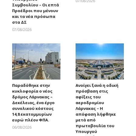
07/08/2026
Συμβουλίου – Οι επτά
Larnakaonline
Προέδροι που μένουν
και τα νέα πρόσωπα
στα ΔΣ
07/08/2026
Larnakaonline
Παραδόθηκε στην
Ανοίγει ξανά η οδική
κυκλοφορία ο νέος
πρόσβαση στις
δρόμος Λάρνακας –
αφίξεις του
Δεκέλειας, ένα έργο
αεροδρομίου
συνολικού κόστους
Λάρνακας – Η
14,8 εκατομμυρίων
απόφαση λήφθηκε
ευρώ πλέον ΦΠΑ.
μετά από
πρωτοβουλία του
06/08/2026
Υπουργού
Larnakaonline