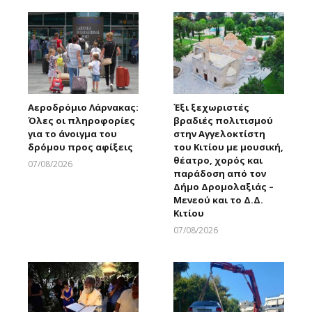
Αεροδρόμιο Λάρνακας:
Έξι ξεχωριστές
Όλες οι πληροφορίες
βραδιές πολιτισμού
για το άνοιγμα του
στην Αγγελοκτίστη
δρόμου προς αφίξεις
του Κιτίου με μουσική,
θέατρο, χορός και
07/08/2026
παράδοση από τον
Larnakaonline
Δήμο Δρομολαξιάς –
Μενεού και το Δ.Δ.
Κιτίου
07/08/2026
Larnakaonline