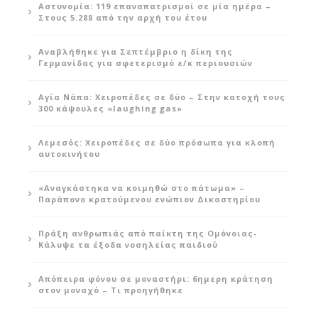
Αστυνομία: 119 επαναπατρισμοί σε μία ημέρα –
Στους 5.288 από την αρχή του έτου
Αναβλήθηκε για Σεπτέμβριο η δίκη της
Γερμανίδας για σφετερισμό ε/κ περιουσιών
Αγία Νάπα: Χειροπέδες σε δύο – Στην κατοχή τους
300 κάψουλες «laughing gas»
Λεμεσός: Χειροπέδες σε δύο πρόσωπα για κλοπή
αυτοκινήτου
«Αναγκάστηκα να κοιμηθώ στο πάτωμα» –
Παράπονο κρατούμενου ενώπιον Δικαστηρίου
Πράξη ανθρωπιάς από παίκτη της Ομόνοιας-
Κάλυψε τα έξοδα νοσηλείας παιδιού
Απόπειρα φόνου σε μοναστήρι: 6ημερη κράτηση
στον μοναχό – Τι προηγήθηκε