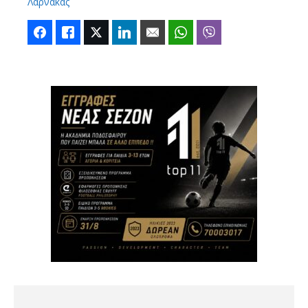
Λάρνακας
Facebook
Like
Twitter
LinkedIn
Email
WhatsApp
Viber