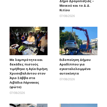
Δήμο Δρομολαξιάς –
Μενεού και το Δ.Δ.
Κιτίου
07/08/2026
Larnakaonline
Με λαμπρότητα και
Ειδοποίηση Δήμου
δεκάδες πιστούς
Αραδίππου για
τιμήθηκε η Αγία Ειρήνη
εγκαταλελειμμένα
Χρυσοβαλάντου στον
αυτοκίνητα
Άγιο Σάββα στα
07/08/2026
Λιβάδια Λάρνακας
Larnakaonline
(φώτο)
07/08/2026
Larnakaonline