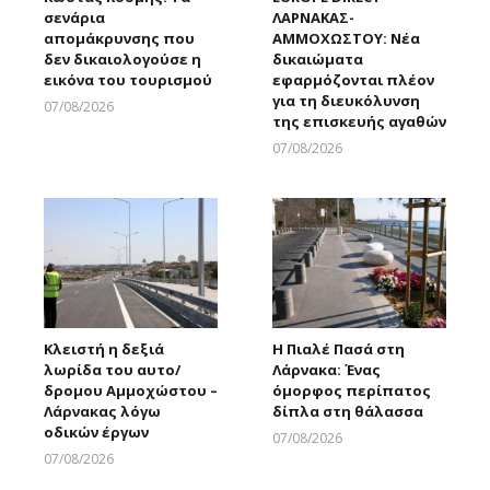
σενάρια
ΛΑΡΝΑΚΑΣ-
απομάκρυνσης που
ΑΜΜΟΧΩΣΤΟΥ: Νέα
δεν δικαιολογούσε η
δικαιώματα
εικόνα του τουρισμού
εφαρμόζονται πλέον
για τη διευκόλυνση
07/08/2026
της επισκευής αγαθών
Larnakaonline
07/08/2026
Larnakaonline
Κλειστή η δεξιά
Η Πιαλέ Πασά στη
λωρίδα του αυτο/
Λάρνακα: Ένας
δρομου Αμμοχώστου –
όμορφος περίπατος
Λάρνακας λόγω
δίπλα στη θάλασσα
οδικών έργων
07/08/2026
Larnakaonline
07/08/2026
Larnakaonline