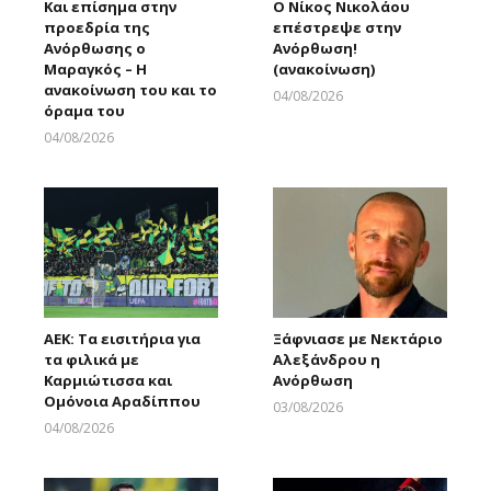
Και επίσημα στην
Ο Νίκος Νικολάου
προεδρία της
επέστρεψε στην
Ανόρθωσης ο
Ανόρθωση!
Μαραγκός – Η
(ανακοίνωση)
ανακοίνωση του και το
04/08/2026
όραμα του
Larnakaonline
04/08/2026
Larnakaonline
ΑΕΚ: Τα εισιτήρια για
Ξάφνιασε με Νεκτάριο
τα φιλικά με
Αλεξάνδρου η
Καρμιώτισσα και
Ανόρθωση
Ομόνοια Αραδίππου
03/08/2026
Larnakaonline
04/08/2026
Larnakaonline