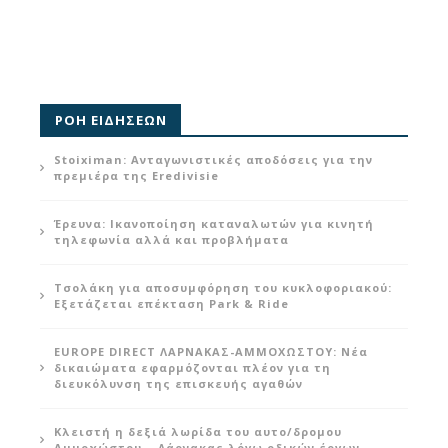
ΡΟΗ ΕΙΔΗΣΕΩΝ
Stoiximan: Ανταγωνιστικές αποδόσεις για την
πρεμιέρα της Eredivisie
Έρευνα: Ικανοποίηση καταναλωτών για κινητή
τηλεφωνία αλλά και προβλήματα
Τσολάκη για αποσυμφόρηση του κυκλοφοριακού:
Εξετάζεται επέκταση Park & Ride
EUROPE DIRECT ΛΑΡΝΑΚΑΣ-ΑΜΜΟΧΩΣΤΟΥ: Νέα
δικαιώματα εφαρμόζονται πλέον για τη
διευκόλυνση της επισκευής αγαθών
Κλειστή η δεξιά λωρίδα του αυτο/δρομου
Αμμοχώστου – Λάρνακας λόγω οδικών έργων