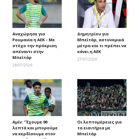
Αναχώρησε για
Δημητρίου για
Ρουμανία η ΑΕΚ – Με
Μπεϊτάρ, αστυνομικά
στόχο την πρόκριση
μέτρα και τι πρέπει να
απέναντι στην
κάνει η ΑΕΚ
Μπεϊτάρ
27/07/2026
Larnakaonline
28/07/2026
Larnakaonline
Αμίν: “Έχουμε 90
Οι λεπτομέρειες για
λεπτά και μπορούμε
τα εισιτήρια με
να κερδίσουμε στον
Μπεϊτάρ