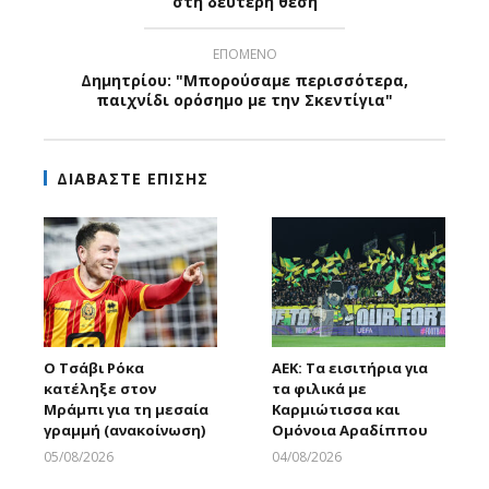
στη δεύτερη θέση
ΕΠΟΜΕΝΟ
Δημητρίου: "Μπορούσαμε περισσότερα,
παιχνίδι ορόσημο με την Σκεντίγια"
ΔΙΑΒΑΣΤΕ ΕΠΙΣΗΣ
Ο Τσάβι Ρόκα
ΑΕΚ: Τα εισιτήρια για
κατέληξε στον
τα φιλικά με
Μράμπι για τη μεσαία
Καρμιώτισσα και
γραμμή (ανακοίνωση)
Ομόνοια Αραδίππου
05/08/2026
04/08/2026
Larnakaonline
Larnakaonline