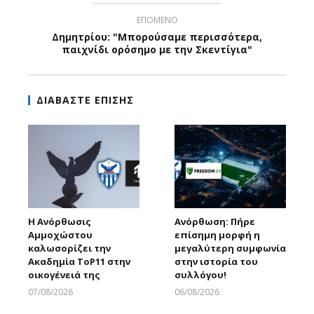
ΕΠΟΜΕΝΟ
Δημητρίου: "Μπορούσαμε περισσότερα,
παιχνίδι ορόσημο με την Σκεντίγια"
ΔΙΑΒΑΣΤΕ ΕΠΙΣΗΣ
Η Ανόρθωσις
Ανόρθωση: Πήρε
Αμμοχώστου
επίσημη μορφή η
καλωσορίζει την
μεγαλύτερη συμφωνία
Ακαδημία ToP11 στην
στην ιστορία του
οικογένειά της
συλλόγου!
07/08/2026
06/08/2026
Larnakaonline
Larnakaonline