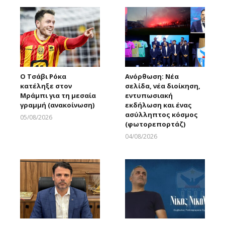
Ο Τσάβι Ρόκα
Ανόρθωση: Νέα
κατέληξε στον
σελίδα, νέα διοίκηση,
Μράμπι για τη μεσαία
εντυπωσιακή
γραμμή (ανακοίνωση)
εκδήλωση και ένας
ασύλληπτος κόσμος
05/08/2026
(φωτορεπορτάζ)
Larnakaonline
04/08/2026
Larnakaonline