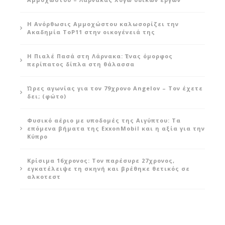
Η Ανόρθωσις Αμμοχώστου καλωσορίζει την
Ακαδημία ToP11 στην οικογένειά της
Η Πιαλέ Πασά στη Λάρνακα: Ένας όμορφος
περίπατος δίπλα στη θάλασσα
Ώρες αγωνίας για τον 79χρονο Angelov – Τον έχετε
δει; (φώτο)
Φυσικό αέριο με υποδομές της Αιγύπτου: Τα
επόμενα βήματα της ExxonMobil και η αξία για την
Κύπρο
Κρίσιμα 16χρονος: Τον παρέσυρε 27χρονος,
εγκατέλειψε τη σκηνή και βρέθηκε θετικός σε
αλκοτεστ