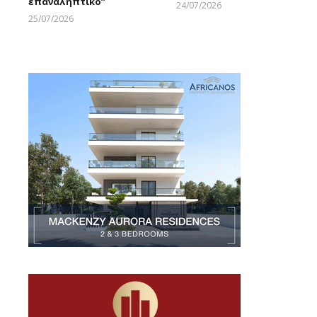
επαναληπτικό”
24/07/2026
Larnakaonline
25/07/2026
Larnakaonline