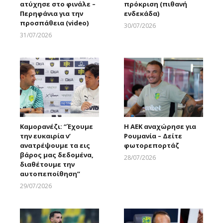
ατύχησε στο φινάλε –
πρόκριση (πιθανή
Περηφάνια για την
ενδεκάδα)
προσπάθεια (video)
30/07/2026
Larnakaonline
31/07/2026
Larnakaonline
Καμορανέζι: “Έχουμε
Η ΑΕΚ αναχώρησε για
την ευκαιρία ν’
Ρουμανία – Δείτε
ανατρέψουμε τα εις
φωτορεπορτάζ
βάρος μας δεδομένα,
28/07/2026
διαθέτουμε την
Larnakaonline
αυτοπεποίθηση”
29/07/2026
Larnakaonline