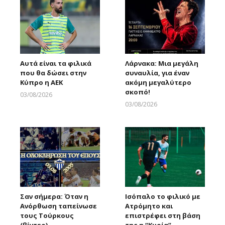
Αυτά είναι τα φιλικά
Λάρνακα: Μια μεγάλη
που θα δώσει στην
συναυλία, για έναν
Κύπρο η ΑΕΚ
ακόμη μεγαλύτερο
σκοπό!
03/08/2026
Larnakaonline
03/08/2026
Larnakaonline
Σαν σήμερα: Όταν η
Ισόπαλο το φιλικό με
Ανόρθωση ταπείνωσε
Ατρόμητο και
τους Τούρκους
επιστρέφει στη βάση
(βίντεο)
της η “Κυρία”