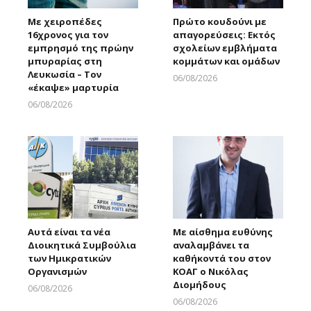
Με χειροπέδες
Πρώτο κουδούνι με
16χρονος για τον
απαγορεύσεις: Εκτός
εμπρησμό της πρώην
σχολείων εμβλήματα
μπυραρίας στη
κομμάτων και ομάδων
Λευκωσία – Τον
06/08/2026
«έκαψε» μαρτυρία
Larnakaonline
06/08/2026
Larnakaonline
Αυτά είναι τα νέα
Με αίσθημα ευθύνης
Διοικητικά Συμβούλια
αναλαμβάνει τα
των Ημικρατικών
καθήκοντά του στον
Οργανισμών
ΚΟΑΓ ο Νικόλας
Διομήδους
06/08/2026
Larnakaonline
06/08/2026