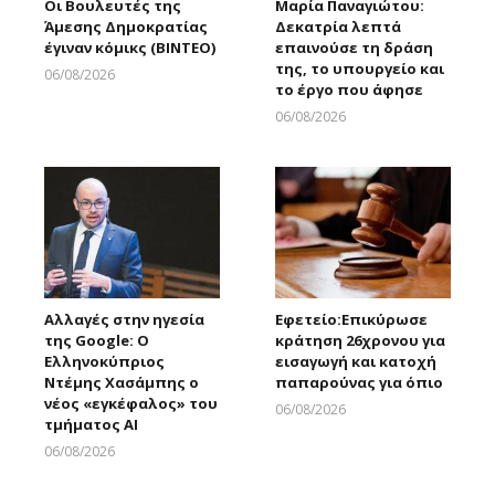
Οι Βουλευτές της
Μαρία Παναγιώτου:
Άμεσης Δημοκρατίας
Δεκατρία λεπτά
έγιναν κόμικς (ΒΙΝΤΕΟ)
επαινούσε τη δράση
της, το υπουργείο και
06/08/2026
το έργο που άφησε
Larnakaonline
06/08/2026
Larnakaonline
Αλλαγές στην ηγεσία
Εφετείο:Eπικύρωσε
της Google: Ο
κράτηση 26χρονου για
Ελληνοκύπριος
εισαγωγή και κατοχή
Ντέμης Χασάμπης ο
παπαρούνας για όπιο
νέος «εγκέφαλος» του
06/08/2026
τμήματος AI
Larnakaonline
06/08/2026
Larnakaonline