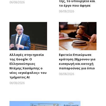
της, το υπουργείο και
06/08/2026
το έργο που άφησε
Larnakaonline
06/08/2026
Larnakaonline
Αλλαγές στην ηγεσία
Εφετείο:Eπικύρωσε
της Google: Ο
κράτηση 26χρονου για
Ελληνοκύπριος
εισαγωγή και κατοχή
Ντέμης Χασάμπης ο
παπαρούνας για όπιο
νέος «εγκέφαλος» του
06/08/2026
τμήματος AI
Larnakaonline
06/08/2026
Larnakaonline