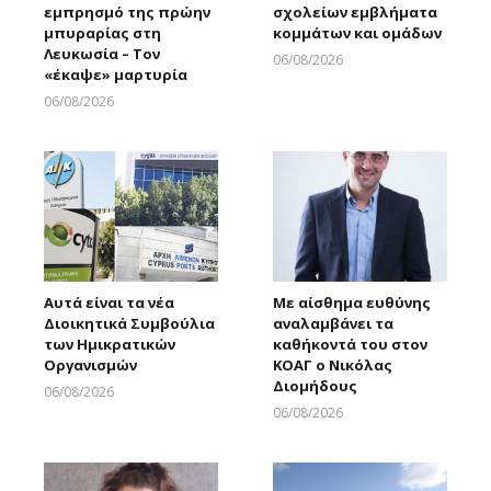
εμπρησμό της πρώην
σχολείων εμβλήματα
μπυραρίας στη
κομμάτων και ομάδων
Λευκωσία – Τον
06/08/2026
«έκαψε» μαρτυρία
Larnakaonline
06/08/2026
Larnakaonline
Αυτά είναι τα νέα
Με αίσθημα ευθύνης
Διοικητικά Συμβούλια
αναλαμβάνει τα
των Ημικρατικών
καθήκοντά του στον
Οργανισμών
ΚΟΑΓ ο Νικόλας
Διομήδους
06/08/2026
Larnakaonline
06/08/2026
Larnakaonline