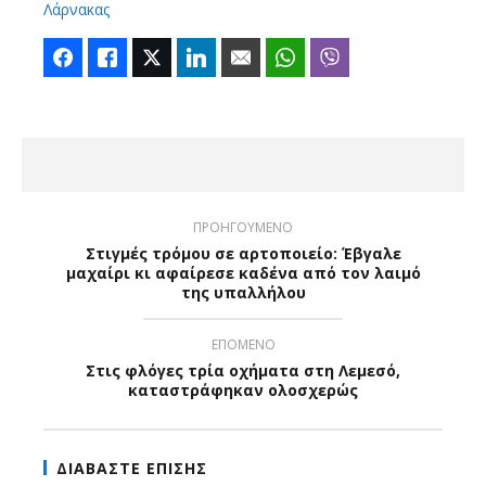
Λάρνακας
Facebook
Like
Twitter
LinkedIn
Email
WhatsApp
Viber
ΠΡΟΗΓΟΥΜΕΝΟ
Στιγμές τρόμου σε αρτοποιείο: Έβγαλε
μαχαίρι κι αφαίρεσε καδένα από τον λαιμό
της υπαλλήλου
ΕΠΟΜΕΝΟ
Στις φλόγες τρία οχήματα στη Λεμεσό,
καταστράφηκαν ολοσχερώς
ΔΙΑΒΑΣΤΕ ΕΠΙΣΗΣ