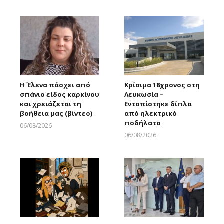
Larnakaonline
Η Έλενα πάσχει από
Κρίσιμα 18χρονος στη
σπάνιο είδος καρκίνου
Λευκωσία –
και χρειάζεται τη
Εντοπίστηκε δίπλα
βοήθεια μας (βίντεο)
από ηλεκτρικό
ποδήλατο
06/08/2026
Larnakaonline
06/08/2026
Larnakaonline