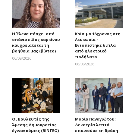
Η Έλενα πάσχει από
Κρίσιμα 18χρονος στη
σπάνιο είδος καρκίνου
Λευκωσία –
και χρειάζεται τη
Εντοπίστηκε δίπλα
βοήθεια μας (βίντεο)
από ηλεκτρικό
ποδήλατο
06/08/2026
Larnakaonline
06/08/2026
Larnakaonline
Οι Βουλευτές της
Μαρία Παναγιώτου:
Άμεσης Δημοκρατίας
Δεκατρία λεπτά
έγιναν κόμικς (ΒΙΝΤΕΟ)
επαινούσε τη δράση