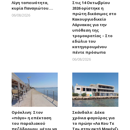
Λίγη ταπεινότητα,
Στις 14 Οκτωβρίου
κυρία Παναγιώτου….
2026 ορίστηκε η
πρώτη δικάσιμος στο
06/08/2026
Κακουργιοδικείο
Larnakaonline
Λάρνακας για την
υπόθεση της
τρομοκρατίας – Στο
εδώλιο του
κατηγορουμένου
πέντε πρόσωπα
06/08/2026
Larnakaonline
Ορόκλινη: Στον
Σκάνδαλο: Δέκα
«πάγο» η επέκταση
χρόνια φαγούρας για
του παραλιακού
το πρώην «Λα Κου Τε
πεζόδρομου, μέχρι να
Τα» στην ακτή Μακένζι