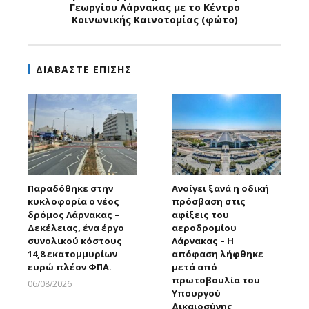
Γεωργίου Λάρνακας με το Κέντρο
Κοινωνικής Καινοτομίας (φώτο)
ΔΙΑΒΑΣΤΕ ΕΠΙΣΗΣ
Παραδόθηκε στην
Ανοίγει ξανά η οδική
κυκλοφορία ο νέος
πρόσβαση στις
δρόμος Λάρνακας –
αφίξεις του
Δεκέλειας, ένα έργο
αεροδρομίου
συνολικού κόστους
Λάρνακας – Η
14,8 εκατομμυρίων
απόφαση λήφθηκε
ευρώ πλέον ΦΠΑ.
μετά από
πρωτοβουλία του
06/08/2026
Υπουργού
Larnakaonline
Δικαιοσύνης