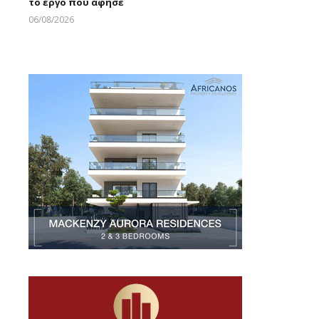
το έργο που άφησε
Larnakaonline
06/08/2026
Larnakaonline