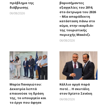
πρόβλημα της
βαρυσήμαντες
διάβρωσης
εξαγγελίες του 2016,
στο έκτρωμα του 2026
06/08/2026
– Μία απαράδεκτη
Larnakaonline
κατάσταση πάνω στο
κύμα, στην «καρδιά»
της τουριστικής
περιοχής Μακένζι
06/08/2026
Larnakaonline
Μαρία Παναγιώτου:
Κάλλιο αργά παρά
Δεκατρία λεπτά
ποτέ… Η σκυτάλη
επαινούσε τη δράση
στον Χρίστο Σενέκη
της, το υπουργείο και
06/08/2026
το έργο που άφησε
Larnakaonline