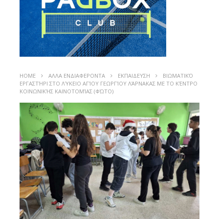
HOME
ΑΛΛΑ ΕΝΔΙΑΦΕΡΟΝΤΑ
ΕΚΠΑΙΔΕΥΣΗ
ΒΙΩΜΑΤΙΚΌ
ΕΡΓΑΣΤΉΡΙ ΣΤΟ ΛΎΚΕΙΟ ΑΓΊΟΥ ΓΕΩΡΓΊΟΥ ΛΆΡΝΑΚΑΣ ΜΕ ΤΟ ΚΈΝΤΡΟ
ΚΟΙΝΩΝΙΚΉΣ ΚΑΙΝΟΤΟΜΊΑΣ (ΦΏΤΟ)