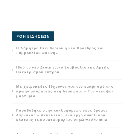
ΡΟΗ ΕΙΔΗΣΕΩΝ
Η Δήμητρα Ελευθερίου η νέα Πρόεδρος του
Συμβουλίου «Φωνή»
Ιδού το νέο Διοικητικό Συμβούλιο της Αρχής
Ηλεκτρισμού Κύπρου
Με χειροπέδες 16χρονος για τον εμπρησμό της
πρώην μπυραρίας στη Λευκωσία – Τον «έκαψε»
μαρτυρία
Παραδόθηκε στην κυκλοφορία ο νέος δρόμος
Λάρνακας – Δεκέλειας, ένα έργο συνολικού
κόστους 14,8 εκατομμυρίων ευρώ πλέον ΦΠΑ.