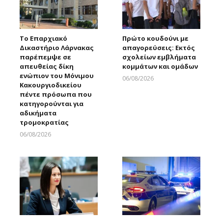
Το Επαρχιακό
Πρώτο κουδούνι με
Δικαστήριο Λάρνακας
απαγορεύσεις: Εκτός
παρέπεμψε σε
σχολείων εμβλήματα
απευθείας δίκη
κομμάτων και ομάδων
ενώπιον του Μόνιμου
06/08/2026
Κακουργιοδικείου
Larnakaonline
πέντε πρόσωπα που
κατηγορούνται για
αδικήματα
τρομοκρατίας
06/08/2026
Larnakaonline