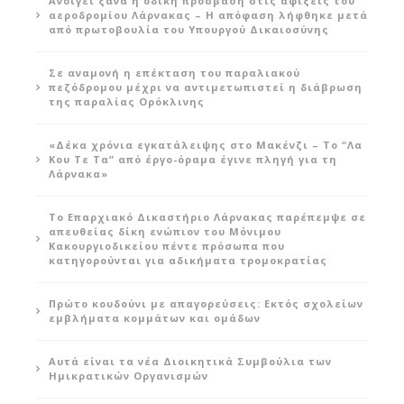
Ανοίγει ξανά η οδική πρόσβαση στις αφίξεις του
αεροδρομίου Λάρνακας – Η απόφαση λήφθηκε μετά
από πρωτοβουλία του Υπουργού Δικαιοσύνης
Σε αναμονή η επέκταση του παραλιακού
πεζόδρομου μέχρι να αντιμετωπιστεί η διάβρωση
της παραλίας Ορόκλινης
«Δέκα χρόνια εγκατάλειψης στο Μακένζι – Το “Λα
Κου Τε Τα” από έργο-όραμα έγινε πληγή για τη
Λάρνακα»
Το Επαρχιακό Δικαστήριο Λάρνακας παρέπεμψε σε
απευθείας δίκη ενώπιον του Μόνιμου
Κακουργιοδικείου πέντε πρόσωπα που
κατηγορούνται για αδικήματα τρομοκρατίας
Πρώτο κουδούνι με απαγορεύσεις: Εκτός σχολείων
εμβλήματα κομμάτων και ομάδων
Αυτά είναι τα νέα Διοικητικά Συμβούλια των
Ημικρατικών Οργανισμών