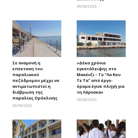
06/08/2026
Larnakaonline
Σε αναμονή η
«Δέκα χρόνια
επέκταση του
εγκατάλειψης στο
παραλιακού
Μακένζι – Το “Λα Κου
πεζόδρομου μέχρι να
Τε Τα” από έργο-
αντιμετωπιστεί η
όραμα έγινε πληγή για
διάβρωση της
τη Λάρνακα»
παραλίας Ορόκλινης
06/08/2026
Larnakaonline
06/08/2026
Larnakaonline