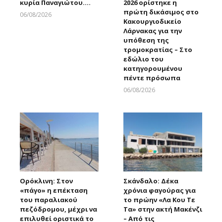
κυρία Παναγιώτου….
2026 ορίστηκε η
πρώτη δικάσιμος στο
06/08/2026
Κακουργιοδικείο
Larnakaonline
Λάρνακας για την
υπόθεση της
τρομοκρατίας – Στο
εδώλιο του
κατηγορουμένου
πέντε πρόσωπα
06/08/2026
Larnakaonline
Ορόκλινη: Στον
Σκάνδαλο: Δέκα
«πάγο» η επέκταση
χρόνια φαγούρας για
του παραλιακού
το πρώην «Λα Κου Τε
πεζόδρομου, μέχρι να
Τα» στην ακτή Μακένζι
επιλυθεί οριστικά το
– Από τις