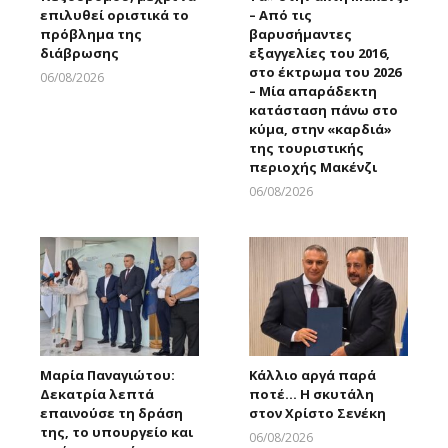
επιλυθεί οριστικά το
– Από τις
πρόβλημα της
βαρυσήμαντες
διάβρωσης
εξαγγελίες του 2016,
στο έκτρωμα του 2026
06/08/2026
– Μία απαράδεκτη
Larnakaonline
κατάσταση πάνω στο
κύμα, στην «καρδιά»
της τουριστικής
περιοχής Μακένζι
06/08/2026
Larnakaonline
Μαρία Παναγιώτου:
Κάλλιο αργά παρά
Δεκατρία λεπτά
ποτέ… Η σκυτάλη
επαινούσε τη δράση
στον Χρίστο Σενέκη
της, το υπουργείο και
06/08/2026