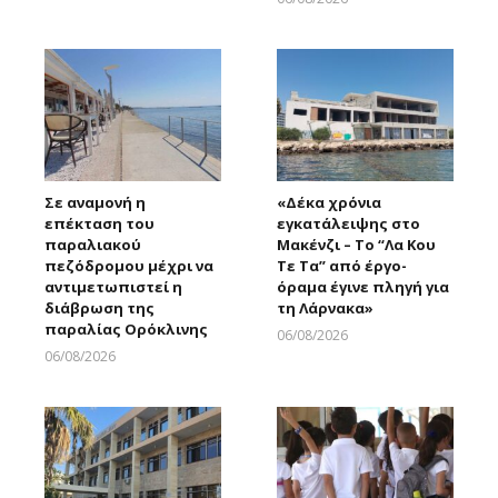
Larnakaonline
Σε αναμονή η
«Δέκα χρόνια
επέκταση του
εγκατάλειψης στο
παραλιακού
Μακένζι – Το “Λα Κου
πεζόδρομου μέχρι να
Τε Τα” από έργο-
αντιμετωπιστεί η
όραμα έγινε πληγή για
διάβρωση της
τη Λάρνακα»
παραλίας Ορόκλινης
06/08/2026
Larnakaonline
06/08/2026
Larnakaonline