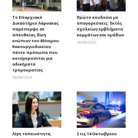
Το Επαρχιακό
Πρώτο κουδούνι με
Δικαστήριο Λάρνακας
απαγορεύσεις: Εκτός
παρέπεμψε σε
σχολείων εμβλήματα
απευθείας δίκη
κομμάτων και ομάδων
ενώπιον του Μόνιμου
06/08/2026
Κακουργιοδικείου
Larnakaonline
πέντε πρόσωπα που
κατηγορούνται για
αδικήματα
τρομοκρατίας
06/08/2026
Larnakaonline
Λίγη ταπεινότητα,
Στις 14 Οκτωβρίου