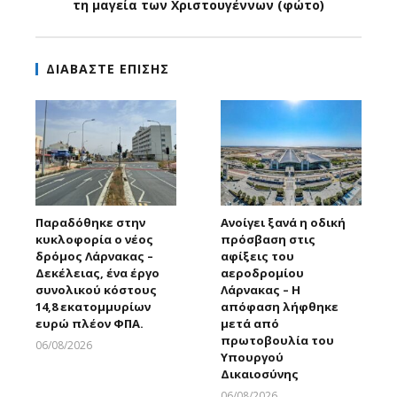
τη μαγεία των Χριστουγέννων (φώτο)
ΔΙΑΒΑΣΤΕ ΕΠΙΣΗΣ
Παραδόθηκε στην
Ανοίγει ξανά η οδική
κυκλοφορία ο νέος
πρόσβαση στις
δρόμος Λάρνακας –
αφίξεις του
Δεκέλειας, ένα έργο
αεροδρομίου
συνολικού κόστους
Λάρνακας – Η
14,8 εκατομμυρίων
απόφαση λήφθηκε
ευρώ πλέον ΦΠΑ.
μετά από
πρωτοβουλία του
06/08/2026
Υπουργού
Larnakaonline
Δικαιοσύνης
06/08/2026