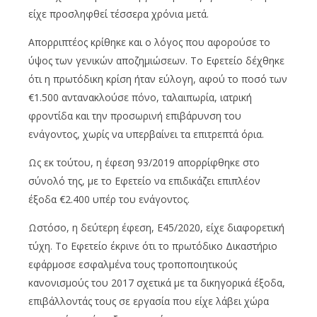
είχε προσληφθεί τέσσερα χρόνια μετά.
Απορριπτέος κρίθηκε και ο λόγος που αφορούσε το
ύψος των γενικών αποζημιώσεων. Το Εφετείο δέχθηκε
ότι η πρωτόδικη κρίση ήταν εύλογη, αφού το ποσό των
€1.500 αντανακλούσε πόνο, ταλαιπωρία, ιατρική
φροντίδα και την προσωρινή επιβάρυνση του
ενάγοντος, χωρίς να υπερβαίνει τα επιτρεπτά όρια.
Ως εκ τούτου, η έφεση 93/2019 απορρίφθηκε στο
σύνολό της, με το Εφετείο να επιδικάζει επιπλέον
έξοδα €2.400 υπέρ του ενάγοντος.
Ωστόσο, η δεύτερη έφεση, Ε45/2020, είχε διαφορετική
τύχη. Το Εφετείο έκρινε ότι το πρωτόδικο Δικαστήριο
εφάρμοσε εσφαλμένα τους τροποποιητικούς
κανονισμούς του 2017 σχετικά με τα δικηγορικά έξοδα,
επιβάλλοντάς τους σε εργασία που είχε λάβει χώρα