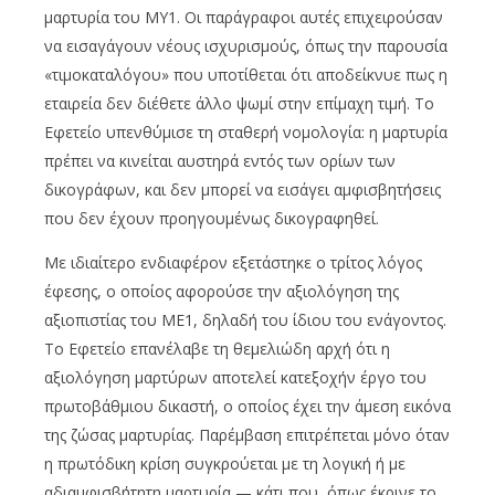
μαρτυρία του ΜΥ1. Οι παράγραφοι αυτές επιχειρούσαν
να εισαγάγουν νέους ισχυρισμούς, όπως την παρουσία
«τιμοκαταλόγου» που υποτίθεται ότι αποδείκνυε πως η
εταιρεία δεν διέθετε άλλο ψωμί στην επίμαχη τιμή. Το
Εφετείο υπενθύμισε τη σταθερή νομολογία: η μαρτυρία
πρέπει να κινείται αυστηρά εντός των ορίων των
δικογράφων, και δεν μπορεί να εισάγει αμφισβητήσεις
που δεν έχουν προηγουμένως δικογραφηθεί.
Με ιδιαίτερο ενδιαφέρον εξετάστηκε ο τρίτος λόγος
έφεσης, ο οποίος αφορούσε την αξιολόγηση της
αξιοπιστίας του ΜΕ1, δηλαδή του ίδιου του ενάγοντος.
Το Εφετείο επανέλαβε τη θεμελιώδη αρχή ότι η
αξιολόγηση μαρτύρων αποτελεί κατεξοχήν έργο του
πρωτοβάθμιου δικαστή, ο οποίος έχει την άμεση εικόνα
της ζώσας μαρτυρίας. Παρέμβαση επιτρέπεται μόνο όταν
η πρωτόδικη κρίση συγκρούεται με τη λογική ή με
αδιαμφισβήτητη μαρτυρία — κάτι που, όπως έκρινε το