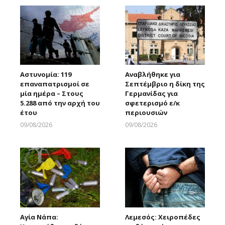
Αστυνομία: 119
Αναβλήθηκε για
επαναπατρισμοί σε
Σεπτέμβριο η δίκη της
μία ημέρα – Στους
Γερμανίδας για
5.288 από την αρχή του
σφετερισμό ε/κ
έτου
περιουσιών
09/08/2026
09/08/2026
Larnakaonline
Larnakaonline
Αγία Νάπα:
Λεμεσός: Χειροπέδες