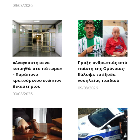
09/08/2026
Larnakaonline
«Αναγκάστηκα να
Πράξη ανθρωπιάς από
κοιμηθώ στο πάτωμα»
παίκτη της Ομόνοιας-
– Παράπονο
Κάλυψε τα έξοδα
κρατούμενου ενώπιον
νοσηλείας παιδιού
Δικαστηρίου
09/08/2026
Larnakaonline
09/08/2026
Larnakaonline