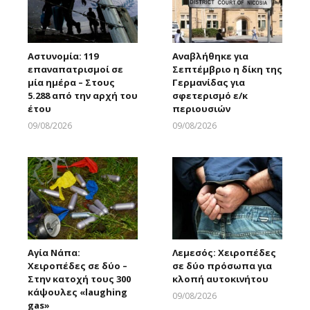
Αστυνομία: 119
Αναβλήθηκε για
επαναπατρισμοί σε
Σεπτέμβριο η δίκη της
μία ημέρα – Στους
Γερμανίδας για
5.288 από την αρχή του
σφετερισμό ε/κ
έτου
περιουσιών
09/08/2026
09/08/2026
Larnakaonline
Larnakaonline
Αγία Νάπα:
Λεμεσός: Χειροπέδες
Χειροπέδες σε δύο –
σε δύο πρόσωπα για
Στην κατοχή τους 300
κλοπή αυτοκινήτου
κάψουλες «laughing
09/08/2026
gas»
Larnakaonline