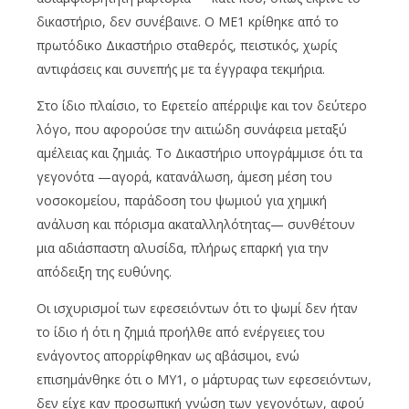
δικαστήριο, δεν συνέβαινε. Ο ΜΕ1 κρίθηκε από το
πρωτόδικο Δικαστήριο σταθερός, πειστικός, χωρίς
αντιφάσεις και συνεπής με τα έγγραφα τεκμήρια.
Στο ίδιο πλαίσιο, το Εφετείο απέρριψε και τον δεύτερο
λόγο, που αφορούσε την αιτιώδη συνάφεια μεταξύ
αμέλειας και ζημιάς. Το Δικαστήριο υπογράμμισε ότι τα
γεγονότα —αγορά, κατανάλωση, άμεση μέση του
νοσοκομείου, παράδοση του ψωμιού για χημική
ανάλυση και πόρισμα ακαταλληλότητας— συνθέτουν
μια αδιάσπαστη αλυσίδα, πλήρως επαρκή για την
απόδειξη της ευθύνης.
Οι ισχυρισμοί των εφεσειόντων ότι το ψωμί δεν ήταν
το ίδιο ή ότι η ζημιά προήλθε από ενέργειες του
ενάγοντος απορρίφθηκαν ως αβάσιμοι, ενώ
επισημάνθηκε ότι ο ΜΥ1, ο μάρτυρας των εφεσειόντων,
δεν είχε καν προσωπική γνώση των γεγονότων, αφού