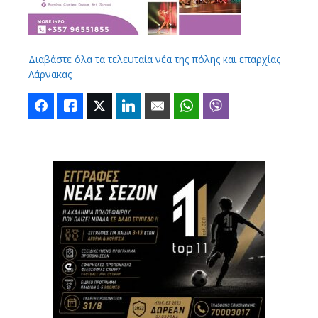
Διαβάστε όλα τα τελευταία νέα της πόλης και επαρχίας
Λάρνακας
Facebook
Like
Twitter
LinkedIn
Email
WhatsApp
Viber