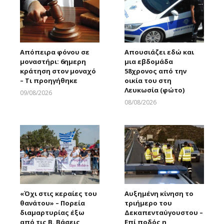
Απόπειρα φόνου σε
Απουσιάζει εδώ και
μοναστήρι: 6ημερη
μια εβδομάδα
κράτηση στον μοναχό
58χρονος από την
– Τι προηγήθηκε
οικία του στη
Λευκωσία (φώτο)
09/08/2026
Larnakaonline
08/08/2026
Larnakaonline
«Όχι στις κεραίες του
Αυξημένη κίνηση το
θανάτου» – Πορεία
τριήμερο του
διαμαρτυρίας έξω
Δεκαπενταύγουστου –
από τις Β. Βάσεις
Επί ποδός η