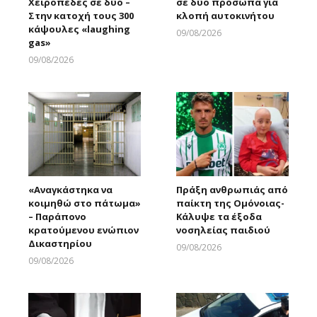
Χειροπέδες σε δύο –
σε δύο πρόσωπα για
Στην κατοχή τους 300
κλοπή αυτοκινήτου
κάψουλες «laughing
09/08/2026
gas»
Larnakaonline
09/08/2026
Larnakaonline
«Αναγκάστηκα να
Πράξη ανθρωπιάς από
κοιμηθώ στο πάτωμα»
παίκτη της Ομόνοιας-
– Παράπονο
Κάλυψε τα έξοδα
κρατούμενου ενώπιον
νοσηλείας παιδιού
Δικαστηρίου
09/08/2026
Larnakaonline
09/08/2026
Larnakaonline