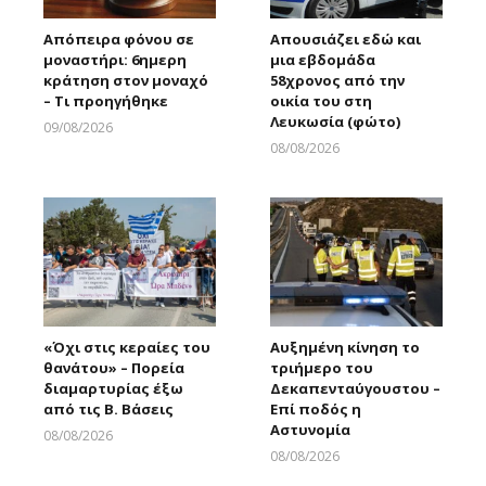
Απόπειρα φόνου σε
Απουσιάζει εδώ και
μοναστήρι: 6ημερη
μια εβδομάδα
κράτηση στον μοναχό
58χρονος από την
– Τι προηγήθηκε
οικία του στη
Λευκωσία (φώτο)
09/08/2026
Larnakaonline
08/08/2026
Larnakaonline
«Όχι στις κεραίες του
Αυξημένη κίνηση το
θανάτου» – Πορεία
τριήμερο του
διαμαρτυρίας έξω
Δεκαπενταύγουστου –
από τις Β. Βάσεις
Επί ποδός η
Αστυνομία
08/08/2026
Larnakaonline
08/08/2026
Larnakaonline