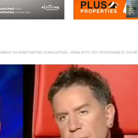
ΝΆΚΗΣ ΓΙΑ ΚΩΝΣΤΑΝΤΊΝΟ ΚΩΜΟΔΡΌΜΟ: «ΕΊΝΑΙ ΑΥΤΌ ΠΟΥ ΧΡΕΙΑΖΌΜΑΣΤΕ, ΌΧΙ Μ