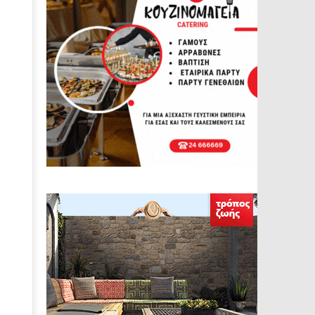
deo
ayer