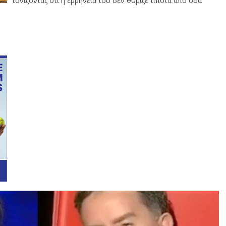
τονίζοντας ότι η ερμηνεία του δεν θύμιζε τίποτα από όσα
Vi
Pl