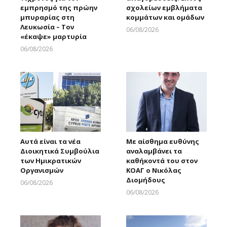
εμπρησμό της πρώην
σχολείων εμβλήματα
μπυραρίας στη
κομμάτων και ομάδων
Λευκωσία – Τον
06/08/2026
«έκαψε» μαρτυρία
Larnakaonline
06/08/2026
Larnakaonline
Αυτά είναι τα νέα
Με αίσθημα ευθύνης
Διοικητικά Συμβούλια
αναλαμβάνει τα
των Ημικρατικών
καθήκοντά του στον
Οργανισμών
ΚΟΑΓ ο Νικόλας
Διομήδους
06/08/2026
Larnakaonline
06/08/2026
Larnakaonline