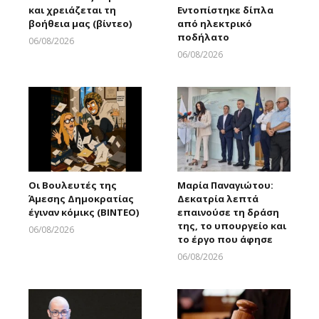
και χρειάζεται τη
Εντοπίστηκε δίπλα
βοήθεια μας (βίντεο)
από ηλεκτρικό
ποδήλατο
06/08/2026
Larnakaonline
06/08/2026
Larnakaonline
Οι Βουλευτές της
Μαρία Παναγιώτου:
Άμεσης Δημοκρατίας
Δεκατρία λεπτά
έγιναν κόμικς (ΒΙΝΤΕΟ)
επαινούσε τη δράση
της, το υπουργείο και
06/08/2026
το έργο που άφησε
Larnakaonline
06/08/2026
Larnakaonline