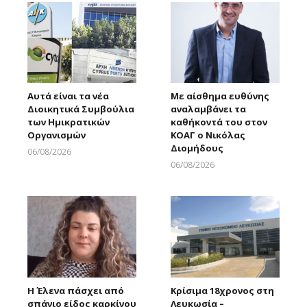
Αυτά είναι τα νέα
Με αίσθημα ευθύνης
Διοικητικά Συμβούλια
αναλαμβάνει τα
των Ημικρατικών
καθήκοντά του στον
Οργανισμών
ΚΟΑΓ ο Νικόλας
Διομήδους
06/08/2026
Larnakaonline
06/08/2026
Larnakaonline
Η Έλενα πάσχει από
Κρίσιμα 18χρονος στη
σπάνιο είδος καρκίνου
Λευκωσία –