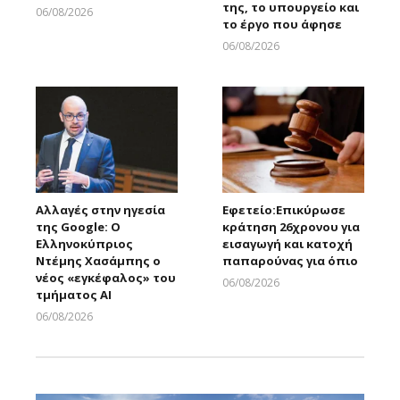
της, το υπουργείο και
06/08/2026
το έργο που άφησε
Larnakaonline
06/08/2026
Larnakaonline
Αλλαγές στην ηγεσία
Εφετείο:Eπικύρωσε
της Google: Ο
κράτηση 26χρονου για
Ελληνοκύπριος
εισαγωγή και κατοχή
Ντέμης Χασάμπης ο
παπαρούνας για όπιο
νέος «εγκέφαλος» του
06/08/2026
τμήματος AI
Larnakaonline
06/08/2026
Larnakaonline