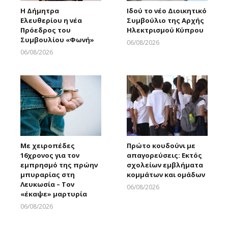
Η Δήμητρα
Ιδού το νέο Διοικητικό
Ελευθερίου η νέα
Συμβούλιο της Αρχής
Πρόεδρος του
Ηλεκτρισμού Κύπρου
Συμβουλίου «Φωνή»
06/08/2026
Larnakaonline
06/08/2026
Larnakaonline
Με χειροπέδες
Πρώτο κουδούνι με
16χρονος για τον
απαγορεύσεις: Εκτός
εμπρησμό της πρώην
σχολείων εμβλήματα
μπυραρίας στη
κομμάτων και ομάδων
Λευκωσία – Τον
06/08/2026
«έκαψε» μαρτυρία
Larnakaonline
06/08/2026
Larnakaonline