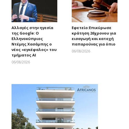
Αλλαγές στην ηγεσία
Εφετείο:Eπικύρωσε
της Google: Ο
κράτηση 26χρονου για
Ελληνοκύπριος
εισαγωγή και κατοχή
Ντέμης Χασάμπης ο
παπαρούνας για όπιο
νέος «εγκέφαλος» του
06/08/2026
τμήματος AI
Larnakaonline
06/08/2026
Larnakaonline