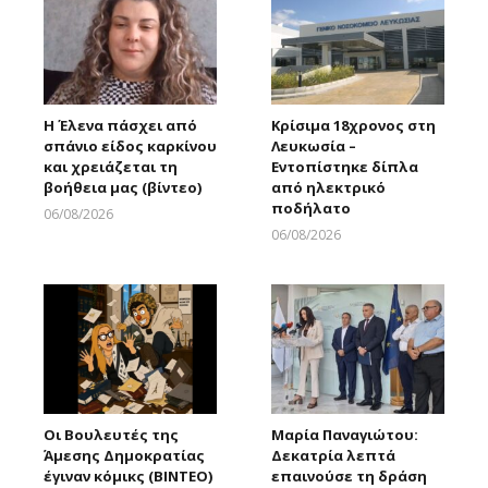
Η Έλενα πάσχει από
Κρίσιμα 18χρονος στη
σπάνιο είδος καρκίνου
Λευκωσία –
και χρειάζεται τη
Εντοπίστηκε δίπλα
βοήθεια μας (βίντεο)
από ηλεκτρικό
ποδήλατο
06/08/2026
Larnakaonline
06/08/2026
Larnakaonline
Οι Βουλευτές της
Μαρία Παναγιώτου:
Άμεσης Δημοκρατίας
Δεκατρία λεπτά
έγιναν κόμικς (ΒΙΝΤΕΟ)
επαινούσε τη δράση