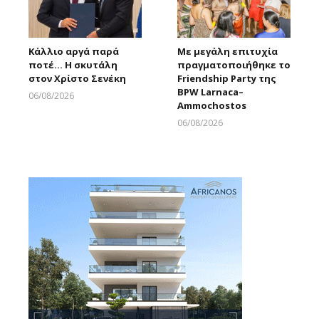
Κάλλιο αργά παρά
Με μεγάλη επιτυχία
ποτέ… Η σκυτάλη
πραγματοποιήθηκε το
στον Χρίστο Σενέκη
Friendship Party της
BPW Larnaca–
06/08/2026
Ammochostos
Larnakaonline
06/08/2026
Larnakaonline