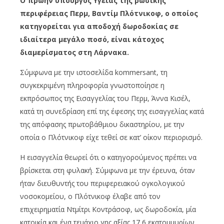
Ο πρώην υπουργός Υγείας της ρωσικής
περιφέρειας Περμ, Βαντίμ Πλότνικοφ, ο οποίος
κατηγορείται για αποδοχή δωροδοκίας σε
ιδιαίτερα μεγάλο ποσό, είναι κάτοχος
διαμερίσματος στη Λάρνακα.
Σύμφωνα με την ιστοσελίδα kommersant, τη
συγκεκριμένη πληροφορία γνωστοποίησε η
εκπρόσωπος της Εισαγγελίας του Περμ, Άννα Κισέλ,
κατά τη συνεδρίαση επί της έφεσης της εισαγγελίας κατά
της απόφασης πρωτοβάθμιου δικαστηρίου, με την
οποία ο Πλότνικοφ είχε τεθεί σε κατ’ οίκον περιορισμό.
Η εισαγγελία θεωρεί ότι ο κατηγορούμενος πρέπει να
βρίσκεται στη φυλακή. Σύμφωνα με την έρευνα, όταν
ήταν διευθυντής του περιφερειακού ογκολογικού
νοσοκομείου, ο Πλότνικοφ έλαβε από τον
επιχειρηματία Ντμίτρι Κοντράσοφ, ως δωροδοκία, μία
κατοικία και ένα τεμάχιο γης αξίας 17,6 εκατομμυρίων