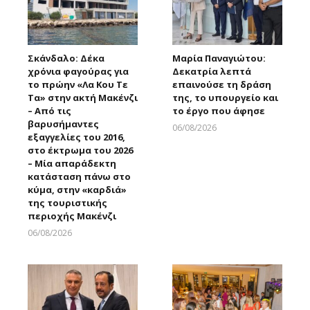
Σκάνδαλο: Δέκα
Μαρία Παναγιώτου:
χρόνια φαγούρας για
Δεκατρία λεπτά
το πρώην «Λα Κου Τε
επαινούσε τη δράση
Τα» στην ακτή Μακένζι
της, το υπουργείο και
– Από τις
το έργο που άφησε
βαρυσήμαντες
06/08/2026
εξαγγελίες του 2016,
Larnakaonline
στο έκτρωμα του 2026
– Μία απαράδεκτη
κατάσταση πάνω στο
κύμα, στην «καρδιά»
της τουριστικής
περιοχής Μακένζι
06/08/2026
Larnakaonline