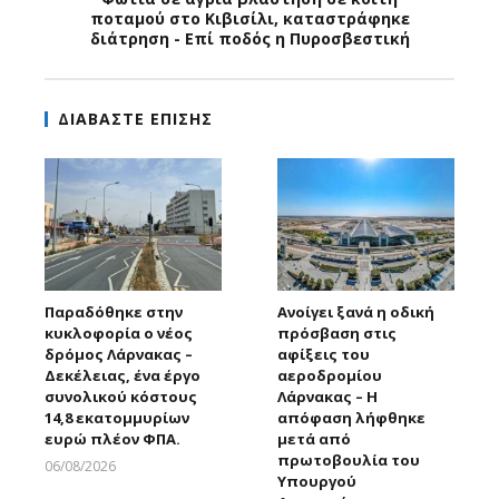
ποταμού στο Κιβισίλι, καταστράφηκε
διάτρηση - Επί ποδός η Πυροσβεστική
ΔΙΑΒΑΣΤΕ ΕΠΙΣΗΣ
Παραδόθηκε στην
Ανοίγει ξανά η οδική
κυκλοφορία ο νέος
πρόσβαση στις
δρόμος Λάρνακας –
αφίξεις του
Δεκέλειας, ένα έργο
αεροδρομίου
συνολικού κόστους
Λάρνακας – Η
14,8 εκατομμυρίων
απόφαση λήφθηκε
ευρώ πλέον ΦΠΑ.
μετά από
πρωτοβουλία του
06/08/2026
Υπουργού
Larnakaonline