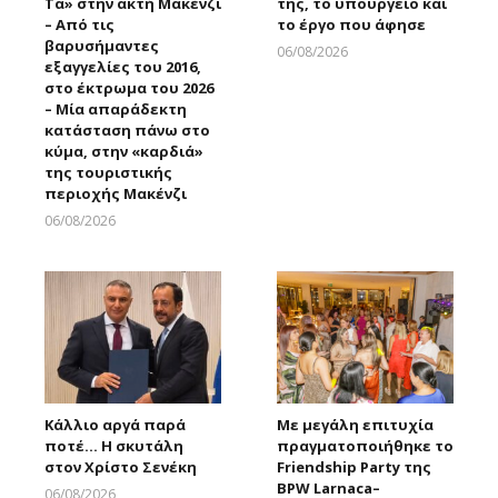
Τα» στην ακτή Μακένζι
της, το υπουργείο και
– Από τις
το έργο που άφησε
βαρυσήμαντες
06/08/2026
εξαγγελίες του 2016,
Larnakaonline
στο έκτρωμα του 2026
– Μία απαράδεκτη
κατάσταση πάνω στο
κύμα, στην «καρδιά»
της τουριστικής
περιοχής Μακένζι
06/08/2026
Larnakaonline
Κάλλιο αργά παρά
Με μεγάλη επιτυχία
ποτέ… Η σκυτάλη
πραγματοποιήθηκε το
στον Χρίστο Σενέκη
Friendship Party της
BPW Larnaca–
06/08/2026