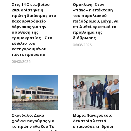
Στις 14 Οκτωβρίου
Ορόκλινη: Στον
2026 ορίστηκε η
«πάγο» η επέκταση
πρώτη δικάσιμος στο
του παραλιακού
Κακουργιοδικείο
πεζόδρομου, μέχρι να
Λάρνακας για την
επιλυθεί οριστικά το
υπόθεση της
πρόβλημα της
τρομοκρατίας – Στο
διάβρωσης
εδώλιο του
06/08/2026
κατηγορουμένου
Larnakaonline
πέντε πρόσωπα
06/08/2026
Larnakaonline
Σκάνδαλο: Δέκα
Μαρία Παναγιώτου:
χρόνια φαγούρας για
Δεκατρία λεπτά
το πρώην «Λα Κου Τε
επαινούσε τη δράση