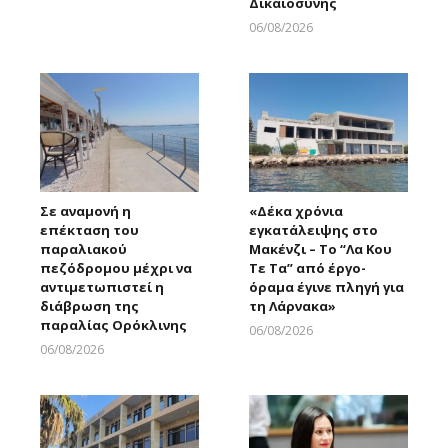
Δικαιοσύνης
06/08/2026
Larnakaonline
Σε αναμονή η
«Δέκα χρόνια
επέκταση του
εγκατάλειψης στο
παραλιακού
Μακένζι – Το “Λα Κου
πεζόδρομου μέχρι να
Τε Τα” από έργο-
αντιμετωπιστεί η
όραμα έγινε πληγή για
διάβρωση της
τη Λάρνακα»
παραλίας Ορόκλινης
06/08/2026
Larnakaonline
06/08/2026
Larnakaonline