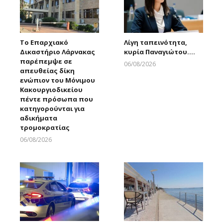
Το Επαρχιακό
Λίγη ταπεινότητα,
Δικαστήριο Λάρνακας
κυρία Παναγιώτου….
παρέπεμψε σε
06/08/2026
απευθείας δίκη
Larnakaonline
ενώπιον του Μόνιμου
Κακουργιοδικείου
πέντε πρόσωπα που
κατηγορούνται για
αδικήματα
τρομοκρατίας
06/08/2026
Larnakaonline