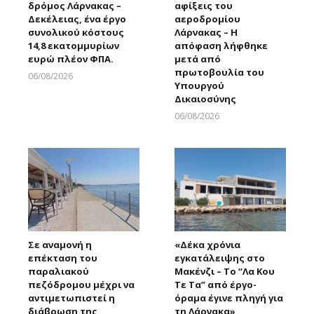
δρόμος Λάρνακας –
αφίξεις του
Δεκέλειας, ένα έργο
αεροδρομίου
συνολικού κόστους
Λάρνακας – Η
14,8 εκατομμυρίων
απόφαση λήφθηκε
ευρώ πλέον ΦΠΑ.
μετά από
πρωτοβουλία του
06/08/2026
Υπουργού
Larnakaonline
Δικαιοσύνης
06/08/2026
Larnakaonline
Σε αναμονή η
«Δέκα χρόνια
επέκταση του
εγκατάλειψης στο
παραλιακού
Μακένζι – Το “Λα Κου
πεζόδρομου μέχρι να
Τε Τα” από έργο-
αντιμετωπιστεί η
όραμα έγινε πληγή για
διάβρωση της
τη Λάρνακα»