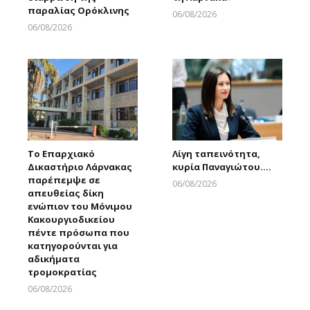
παραλίας Ορόκλινης
06/08/2026
Larnakaonline
06/08/2026
Larnakaonline
Το Επαρχιακό
Λίγη ταπεινότητα,
Δικαστήριο Λάρνακας
κυρία Παναγιώτου….
παρέπεμψε σε
06/08/2026
απευθείας δίκη
Larnakaonline
ενώπιον του Μόνιμου
Κακουργιοδικείου
πέντε πρόσωπα που
κατηγορούνται για
αδικήματα
τρομοκρατίας
06/08/2026
Larnakaonline