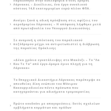
Παραδόθηκε στην κυκλοφορία ο νέος δρόμος
Λάρνακας – Δεκέλειας, ένα έργο συνολικού
κόστους 14,8 εκατομμυρίων ευρώ πλέον ΦΠΑ.
Ανοίγει ξανά η οδική πρόσβαση στις αφίξεις του
αεροδρομίου Λάρνακας – Η απόφαση λήφθηκε μετά
από πρωτοβουλία του Υπουργού Δικαιοσύνης
Σε αναμονή η επέκταση του παραλιακού
πεζόδρομου μέχρι να αντιμετωπιστεί η διάβρωση
της παραλίας Ορόκλινης
«Δέκα χρόνια εγκατάλειψης στο Μακένζι – Το “Λα
Κου Τε Τα” από έργο-όραμα έγινε πληγή για τη
Λάρνακα»
Το Επαρχιακό Δικαστήριο Λάρνακας παρέπεμψε σε
απευθείας δίκη ενώπιον του Μόνιμου
Κακουργιοδικείου πέντε πρόσωπα που
κατηγορούνται για αδικήματα τρομοκρατίας
Πρώτο κουδούνι με απαγορεύσεις: Εκτός σχολείων
εμβλήματα κομμάτων και ομάδων