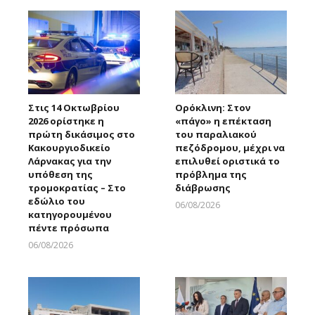
Στις 14 Οκτωβρίου
Ορόκλινη: Στον
2026 ορίστηκε η
«πάγο» η επέκταση
πρώτη δικάσιμος στο
του παραλιακού
Κακουργιοδικείο
πεζόδρομου, μέχρι να
Λάρνακας για την
επιλυθεί οριστικά το
υπόθεση της
πρόβλημα της
τρομοκρατίας – Στο
διάβρωσης
εδώλιο του
06/08/2026
κατηγορουμένου
Larnakaonline
πέντε πρόσωπα
06/08/2026
Larnakaonline