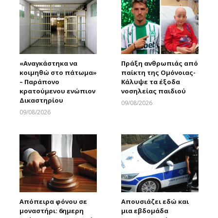
«Αναγκάστηκα να
Πράξη ανθρωπιάς από
κοιμηθώ στο πάτωμα»
παίκτη της Ομόνοιας-
– Παράπονο
Κάλυψε τα έξοδα
κρατούμενου ενώπιον
νοσηλείας παιδιού
Δικαστηρίου
09/08/2026
Larnakaonline
09/08/2026
Larnakaonline
Απόπειρα φόνου σε
Απουσιάζει εδώ και
μοναστήρι: 6ημερη
μια εβδομάδα