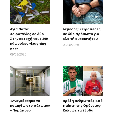
Αγία Νάπα:
Λεμεσός: Χειροπέδες
Χειροπέδες σε δύο –
σε δύο πρόσωπα για
Στην κατοχή τους 300
κλοπή αυτοκινήτου
κάψουλες «laughing
09/08/2026
gas»
Larnakaonline
09/08/2026
Larnakaonline
«Αναγκάστηκα να
Πράξη ανθρωπιάς από
κοιμηθώ στο πάτωμα»
παίκτη της Ομόνοιας-
– Παράπονο
Κάλυψε τα έξοδα