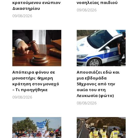
κρατούμενου ενώπιον
νοσηλείας παιδιού
Δικαστηρίου
09/08/2026
Larnakaonline
09/08/2026
Larnakaonline
Απόπειρα φόνου σε
Απουσιάζει εδώ και
μοναστήρι: 6ημερη
μια εβδομάδα
κράτηση στον μοναχό
58χρονος από την
– Τι προηγήθηκε
οικία του στη
Λευκωσία (φώτο)
09/08/2026
Larnakaonline
08/08/2026
Larnakaonline