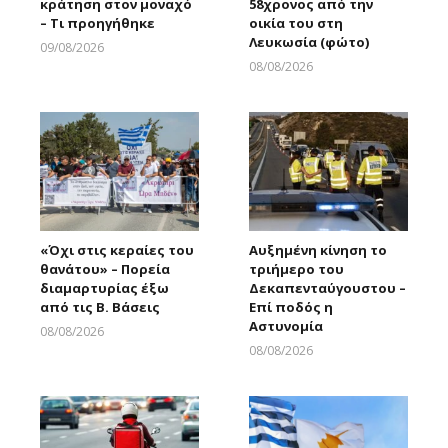
κράτηση στον μοναχό
58χρονος από την
– Τι προηγήθηκε
οικία του στη
Λευκωσία (φώτο)
09/08/2026
Larnakaonline
08/08/2026
Larnakaonline
«Όχι στις κεραίες του
Αυξημένη κίνηση το
θανάτου» – Πορεία
τριήμερο του
διαμαρτυρίας έξω
Δεκαπενταύγουστου –
από τις Β. Βάσεις
Επί ποδός η
Αστυνομία
08/08/2026
Larnakaonline
08/08/2026
Larnakaonline