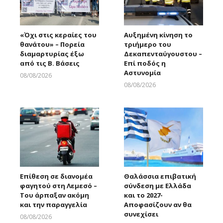
«Όχι στις κεραίες του
Αυξημένη κίνηση το
θανάτου» – Πορεία
τριήμερο του
διαμαρτυρίας έξω
Δεκαπενταύγουστου –
από τις Β. Βάσεις
Επί ποδός η
Αστυνομία
08/08/2026
Larnakaonline
08/08/2026
Larnakaonline
Επίθεση σε διανομέα
Θαλάσσια επιβατική
φαγητού στη Λεμεσό –
σύνδεση με Ελλάδα
Του άρπαξαν ακόμη
και το 2027-
και την παραγγελία
Αποφασίζουν αν θα
συνεχίσει
08/08/2026