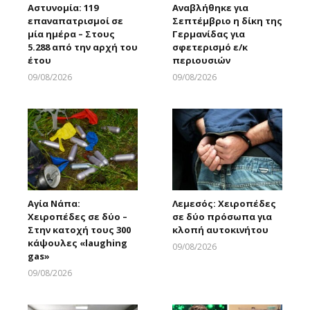
Αστυνομία: 119
Αναβλήθηκε για
επαναπατρισμοί σε
Σεπτέμβριο η δίκη της
μία ημέρα – Στους
Γερμανίδας για
5.288 από την αρχή του
σφετερισμό ε/κ
έτου
περιουσιών
09/08/2026
09/08/2026
Larnakaonline
Larnakaonline
Αγία Νάπα:
Λεμεσός: Χειροπέδες
Χειροπέδες σε δύο –
σε δύο πρόσωπα για
Στην κατοχή τους 300
κλοπή αυτοκινήτου
κάψουλες «laughing
09/08/2026
gas»
Larnakaonline
09/08/2026
Larnakaonline