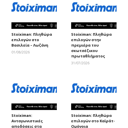
Stoiximan: Πληθώρα
Stoiximan: Πληθώρα
επιλογών στο
επιλογών στην
Βασιλεία – Λωζάνη
πρεμιέρα του
σκωτσέζικου
01/08/2026
πρωταθλήματος
Larnakaonline
31/07/2026
Larnakaonline
Stoiximan:
Stoiximan: Πληθώρα
Ανταγωνιστικές
επιλογών στο Καϊράτ-
αποδόσεις στα
Ομόνοια