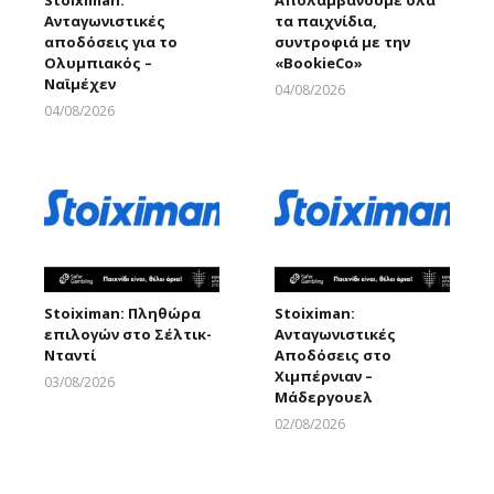
Stoiximan:
Απολαμβάνουμε όλα
Ανταγωνιστικές
τα παιχνίδια,
αποδόσεις για το
συντροφιά με την
Ολυμπιακός –
«ΒοοkieCo»
Ναϊμέχεν
04/08/2026
Larnakaonline
04/08/2026
Larnakaonline
Stoiximan: Πληθώρα
Stoiximan:
επιλογών στο Σέλτικ-
Ανταγωνιστικές
Νταντί
Αποδόσεις στο
Χιμπέρνιαν –
03/08/2026
Μάδεργουελ
Larnakaonline
02/08/2026
Larnakaonline