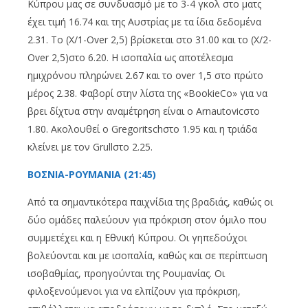
Κύπρου μας σε συνδυασμό με το 3-4 γκολ στο ματς
έχει τιμή 16.74 και της Αυστρίας με τα ίδια δεδομένα
2.31. Το (Χ/1-Over 2,5) βρίσκεται στο 31.00 και το (Χ/2-
Over 2,5)στο 6.20. Η ισοπαλία ως αποτέλεσμα
ημιχρόνου πληρώνει 2.67 και το over 1,5 στο πρώτο
μέρος 2.38. Φαβορί στην λίστα της «ΒοοkieCo» για να
βρει δίχτυα στην αναμέτρηση είναι ο Arnautovicστο
1.80. Ακολουθεί ο Gregoritschστο 1.95 και η τριάδα
κλείνει με τον Grullστο 2.25.
ΒΟΣΝΙΑ-ΡΟΥΜΑΝΙΑ (21:45)
Από τα σημαντικότερα παιχνίδια της βραδιάς, καθώς οι
δύο ομάδες παλεύουν για πρόκριση στον όμιλο που
συμμετέχει και η Εθνική Κύπρου. Οι γηπεδούχοι
βολεύονται και με ισοπαλία, καθώς και σε περίπτωση
ισοβαθμίας, προηγούνται της Ρουμανίας. Οι
φιλοξενούμενοι για να ελπίζουν για πρόκριση,