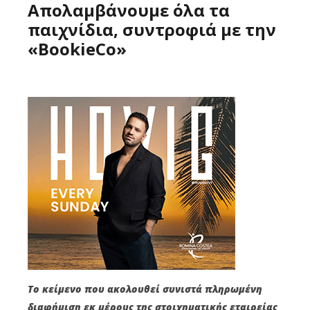
Απολαμβάνουμε όλα τα
παιχνίδια, συντροφιά με την
«ΒοοkieCo»
Το κείμενο που ακολουθεί συνιστά πληρωμένη
διαφήμιση εκ μέρους της στοιχηματικής εταιρείας