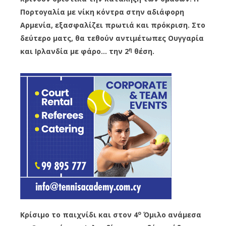
Πορτογαλία με νίκη κόντρα στην αδιάφορη
Αρμενία, εξασφαλίζει πρωτιά και πρόκριση. Στο
δεύτερο ματς, θα τεθούν αντιμέτωπες Ουγγαρία
η
και Ιρλανδία με φάρο… την 2
θέση.
ο
Κρίσιμο το παιχνίδι και στον 4
Όμιλο ανάμεσα