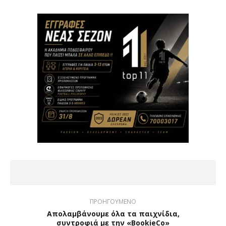
ΠΡΟΗΓΟΥΜΕΝΟ
Απολαμβάνουμε όλα τα παιχνίδια,
συντροφιά με την «ΒοοkieCo»