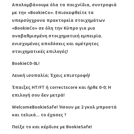
Απολαμβάνουμε όλα τα παιχνίδια, συντροφιά
με την «ΒοοkieCo». Επισκεφθείτε τα
υπερσύγχρονα πρακτορεία στοιχημάτων
«BookieCo» σε όλη την Κύπρο για μια
αναβαθμισμένη στοιχηματική εμπειρία
,
ενισχυμένες αποδόσεις και αμέτρητες
στοιχηματικές επιλογές!
BookieC0-0L!
Λευκή ισοπαλία; Έχεις επιστροφή!
Έπαιξες HT/FT ή correctscore και ήρθε 0-0; Η
επιλογή σου δεν μετρά!
WelcomeBookieSafe! Ήσουν με 2 γκολ μπροστά
και τελικά… το έχασες ?
Παίξε το και κέρδισε με BookieSafe!