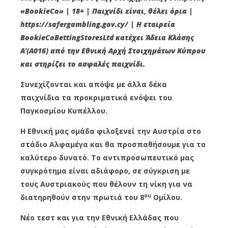
«BookieCo» | 18+ | Παιχνίδι είναι, θέλει όρια |
https://safergambling.gov.cy/ | Η εταιρεία
BookieCoBettingStoresLtd κατέχει Άδεια Κλάσης
Α’(Α016) από την Εθνική Αρχή Στοιχημάτων Κύπρου
και στηρίζει το ασφαλές παιχνίδι.
Συνεχίζονται και απόψε με άλλα δέκα
παιχνίδια τα προκριματικά ενόψει του
Παγκοσμίου Κυπέλλου.
Η Εθνική μας ομάδα φιλοξενεί την Αυστρία στο
στάδιο Αλφαμέγα και θα προσπαθήσουμε για το
καλύτερο δυνατό. Το αντιπροσωπευτικό μας
συγκρότημα είναι αδιάφορο, σε σύγκριση με
τους Αυστριακούς που θέλουν τη νίκη για να
ου
διατηρηθούν στην πρωτιά του 8
Ομίλου.
Νέο τεστ και για την Εθνική Ελλάδας που