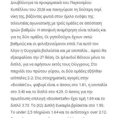
Δουβλίνογια τα προκριματικά του Παγκοσμίου
Κυπέλλου του 2026 και πανηγύρισε τη δεύτερη σερί
νίκη της, βάζοντας φωτιά στον όμιλο ενόψει της
τελευταίας αγωνιστικής με τρείς ομάδες σε απόσταση
τριών βαθμών. Η αποψινή αναμέτρηση είναι τελικός και
για τις δύο ομάδες. Οι γηπεδούχοι έχουν οκτώ
βαθμούς και οι φιλοξενούμενοι επτά. Για αυτό τον
λόγο η Ουγγαρία βολεύεται και με ισοπαλία… αφού θα
η
εξασφαλίσει την 2
θέση. Οι Ιρλανδοί θέλουν μόνο το
διπλό, για να αφήσουν εκτός τους Ούγγρους. Στο
παιχνίδι του πρώτου γύρου, οι δύο ομάδες εξήλθαν
ισόπαλες 2-2. Στις στοιχηματικές αγορές στην
«ΒοοkieCo», φαβορί είναι ο άσσος στο 1.81, η ισοπαλία
στο 3.40 και το διπλό στο 4.29. Ο άσσος για την
πρωτότυπη επιλογή «ΒοοkieSafe» έχει τιμή 1.69 και το
διπλό 3.73. Το (Χ2) Διπλή Ευκαιρία βρίσκεται στο 1.90.
Το under 2,5 πληρώνει 1.64 και το αντίστοιχο over 2.12.