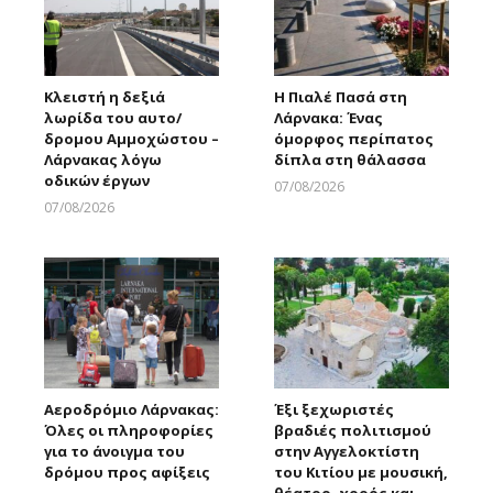
Κλειστή η δεξιά
Η Πιαλέ Πασά στη
λωρίδα του αυτο/
Λάρνακα: Ένας
δρομου Αμμοχώστου –
όμορφος περίπατος
Λάρνακας λόγω
δίπλα στη θάλασσα
οδικών έργων
07/08/2026
Larnakaonline
07/08/2026
Larnakaonline
Αεροδρόμιο Λάρνακας:
Έξι ξεχωριστές
Όλες οι πληροφορίες
βραδιές πολιτισμού
για το άνοιγμα του
στην Αγγελοκτίστη
δρόμου προς αφίξεις
του Κιτίου με μουσική,