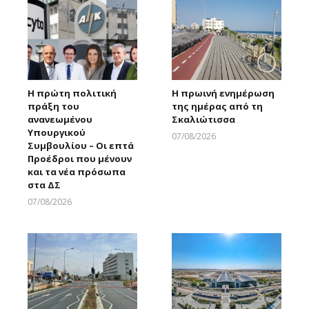
Η πρώτη πολιτική
Η πρωινή ενημέρωση
πράξη του
της ημέρας από τη
ανανεωμένου
Σκαλιώτισσα
Υπουργικού
07/08/2026
Συμβουλίου – Οι επτά
Larnakaonline
Προέδροι που μένουν
και τα νέα πρόσωπα
στα ΔΣ
07/08/2026
Larnakaonline