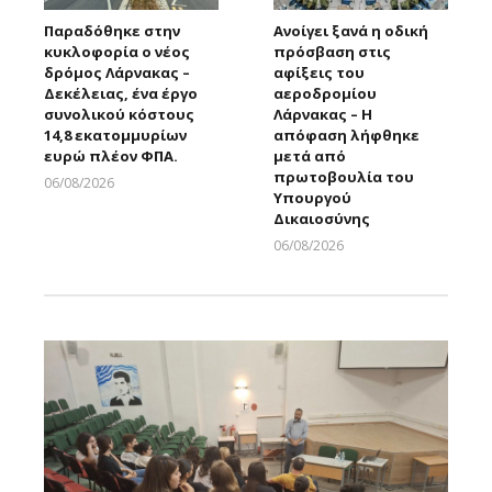
Παραδόθηκε στην
Ανοίγει ξανά η οδική
κυκλοφορία ο νέος
πρόσβαση στις
δρόμος Λάρνακας –
αφίξεις του
Δεκέλειας, ένα έργο
αεροδρομίου
συνολικού κόστους
Λάρνακας – Η
14,8 εκατομμυρίων
απόφαση λήφθηκε
ευρώ πλέον ΦΠΑ.
μετά από
πρωτοβουλία του
06/08/2026
Υπουργού
Larnakaonline
Δικαιοσύνης
06/08/2026
Larnakaonline