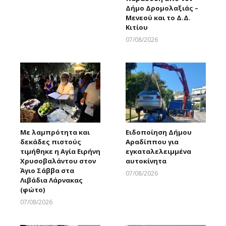
Δήμο Δρομολαξιάς –
Μενεού και το Δ.Δ.
Κιτίου
07/08/2026
Larnakaonline
Με λαμπρότητα και
Ειδοποίηση Δήμου
δεκάδες πιστούς
Αραδίππου για
τιμήθηκε η Αγία Ειρήνη
εγκαταλελειμμένα
Χρυσοβαλάντου στον
αυτοκίνητα
Άγιο Σάββα στα
07/08/2026
Λιβάδια Λάρνακας
Larnakaonline
(φώτο)
07/08/2026
Larnakaonline