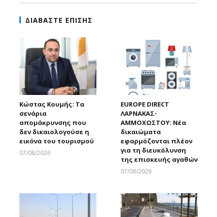
ΔΙΑΒΑΣΤΕ ΕΠΙΣΗΣ
Κώστας Κουμής: Τα
EUROPE DIRECT
σενάρια
ΛΑΡΝΑΚΑΣ-
απομάκρυνσης που
ΑΜΜΟΧΩΣΤΟΥ: Νέα
δεν δικαιολογούσε η
δικαιώματα
εικόνα του τουρισμού
εφαρμόζονται πλέον
για τη διευκόλυνση
07/08/2026
της επισκευής αγαθών
Larnakaonline
07/08/2026
Larnakaonline