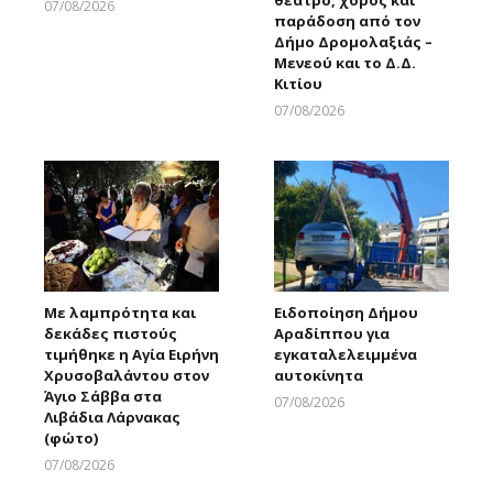
θέατρο, χορός και
07/08/2026
παράδοση από τον
Larnakaonline
Δήμο Δρομολαξιάς –
Μενεού και το Δ.Δ.
Κιτίου
07/08/2026
Larnakaonline
Με λαμπρότητα και
Ειδοποίηση Δήμου
δεκάδες πιστούς
Αραδίππου για
τιμήθηκε η Αγία Ειρήνη
εγκαταλελειμμένα
Χρυσοβαλάντου στον
αυτοκίνητα
Άγιο Σάββα στα
07/08/2026
Λιβάδια Λάρνακας
Larnakaonline
(φώτο)
07/08/2026
Larnakaonline