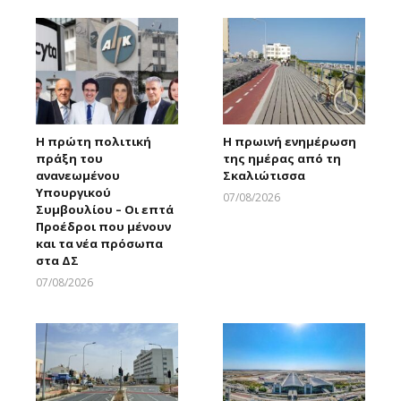
Η πρώτη πολιτική
Η πρωινή ενημέρωση
πράξη του
της ημέρας από τη
ανανεωμένου
Σκαλιώτισσα
Υπουργικού
07/08/2026
Συμβουλίου – Οι επτά
Larnakaonline
Προέδροι που μένουν
και τα νέα πρόσωπα
στα ΔΣ
07/08/2026
Larnakaonline