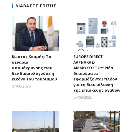
ΔΙΑΒΑΣΤΕ ΕΠΙΣΗΣ
Κώστας Κουμής: Τα
EUROPE DIRECT
σενάρια
ΛΑΡΝΑΚΑΣ-
απομάκρυνσης που
ΑΜΜΟΧΩΣΤΟΥ: Νέα
δεν δικαιολογούσε η
δικαιώματα
εικόνα του τουρισμού
εφαρμόζονται πλέον
για τη διευκόλυνση
07/08/2026
της επισκευής αγαθών
Larnakaonline
07/08/2026
Larnakaonline