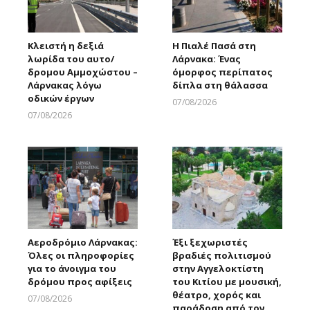
Κλειστή η δεξιά
Η Πιαλέ Πασά στη
λωρίδα του αυτο/
Λάρνακα: Ένας
δρομου Αμμοχώστου –
όμορφος περίπατος
Λάρνακας λόγω
δίπλα στη θάλασσα
οδικών έργων
07/08/2026
Larnakaonline
07/08/2026
Larnakaonline
Αεροδρόμιο Λάρνακας:
Έξι ξεχωριστές
Όλες οι πληροφορίες
βραδιές πολιτισμού
για το άνοιγμα του
στην Αγγελοκτίστη
δρόμου προς αφίξεις
του Κιτίου με μουσική,
θέατρο, χορός και
07/08/2026
παράδοση από τον
Larnakaonline