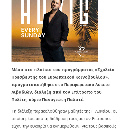
Μέσα στο πλαίσιο του προγράμματος
«
Σχολείο
Πρεσβευτής του
Ευρω
πα
ικού
Κοινο
β
ουλίου
»,
πραγματοποιήθηκε στο Περιφερειακό Λύκειο
Λιβαδιών, διάλεξη από τον Επίτροπο του
Πολίτη, κύριο Παναγιώτη
Παλατέ
.
Τη διάλεξη παρακολούθησαν μαθητές της Γ ’Λυκείου, οι
οποίοι μέσα από τη
διάδραση
τους με τον Επίτροπο,
είχαν την ευκα
ιρί
α να ενημερωθούν, για τους βασικούς